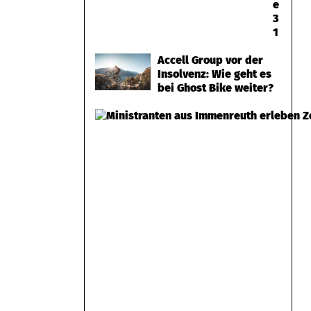
e
3
1
Accell Group vor der
Insolvenz: Wie geht es
bei Ghost Bike weiter?