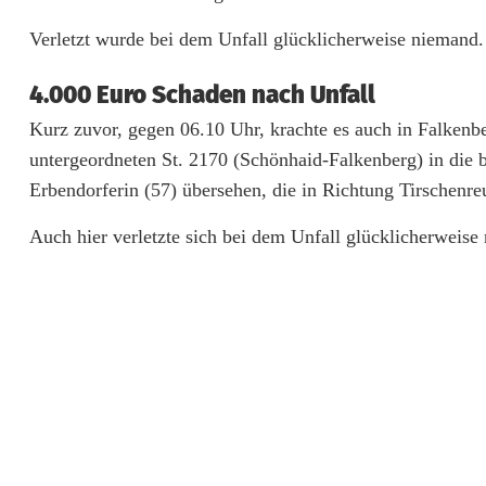
U
Verletzt wurde bei dem Unfall glücklicherweise niemand.
n
4.000 Euro Schaden nach Unfall
f
Kurz zuvor, gegen 06.10 Uhr, krachte es auch in Falkenb
ä
untergeordneten St. 2170 (Schönhaid-Falkenberg) in die b
l
Erbendorferin (57) übersehen, die in Richtung Tirschenreu
l
Auch hier verletzte sich bei dem Unfall glücklicherweise
e
:
1
8
.
0