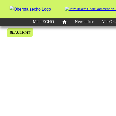
Mein ECHO
Newsticker
Alle Ort
BLAULICHT