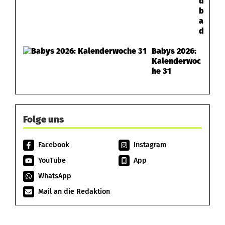
d
b
a
d
Babys 2026:
Kalenderwoc
he 31
Folge uns
Facebook
Instagram
YouTube
App
WhatsApp
Mail an die Redaktion