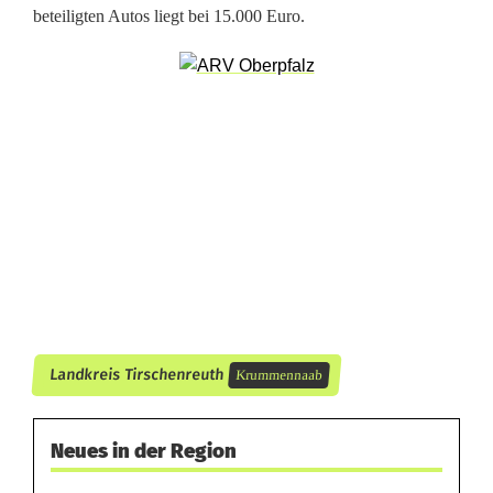
:
beteiligten Autos liegt bei 15.000 Euro.
L
e
h
r
e
r
v
e
Landkreis Tirschenreuth
Krummennaab
r
u
Neues in der Region
r