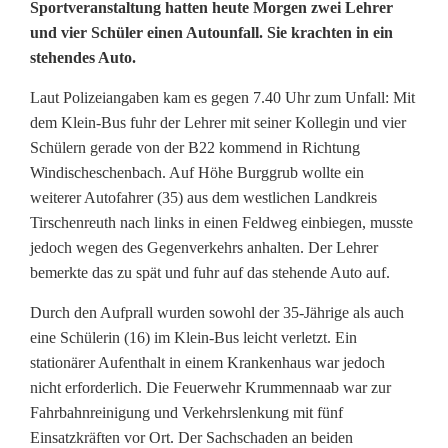
w
Sportveranstaltung hatten heute Morgen zwei Lehrer
und vier Schüler einen Autounfall. Sie krachten in ein
e
stehendes Auto.
i
Laut Polizeiangaben kam es gegen 7.40 Uhr zum Unfall: Mit
V
dem Klein-Bus fuhr der Lehrer mit seiner Kollegin und vier
e
Schülern gerade von der B22 kommend in Richtung
Windischeschenbach. Auf Höhe Burggrub wollte ein
r
weiterer Autofahrer (35) aus dem westlichen Landkreis
Tirschenreuth nach links in einen Feldweg einbiegen, musste
l
jedoch wegen des Gegenverkehrs anhalten. Der Lehrer
e
bemerkte das zu spät und fuhr auf das stehende Auto auf.
t
Durch den Aufprall wurden sowohl der 35-Jährige als auch
z
eine Schülerin (16) im Klein-Bus leicht verletzt. Ein
stationärer Aufenthalt in einem Krankenhaus war jedoch
t
nicht erforderlich. Die Feuerwehr Krummennaab war zur
Fahrbahnreinigung und Verkehrslenkung mit fünf
e
Einsatzkräften vor Ort. Der Sachschaden an beiden