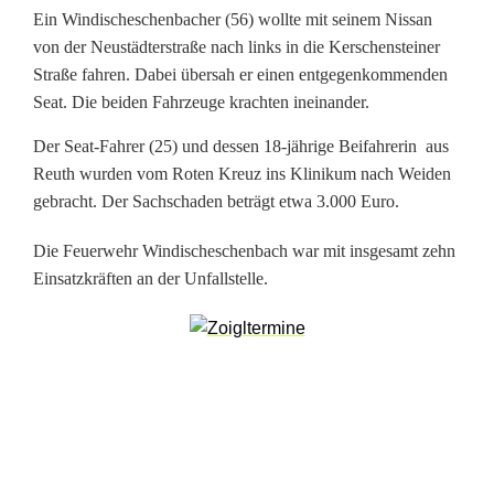
e
Ein Windischeschenbacher (56) wollte mit seinem Nissan
i
von der Neustädterstraße nach links in die Kerschensteiner
Straße fahren. Dabei übersah er einen entgegenkommenden
V
Seat. Die beiden Fahrzeuge krachten ineinander.
e
Der Seat-Fahrer (25) und dessen 18-jährige Beifahrerin aus
r
Reuth wurden vom Roten Kreuz ins Klinikum nach Weiden
gebracht. Der Sachschaden beträgt etwa 3.000 Euro.
l
Die Feuerwehr Windischeschenbach war mit insgesamt zehn
e
Einsatzkräften an der Unfallstelle.
t
z
t
e
n