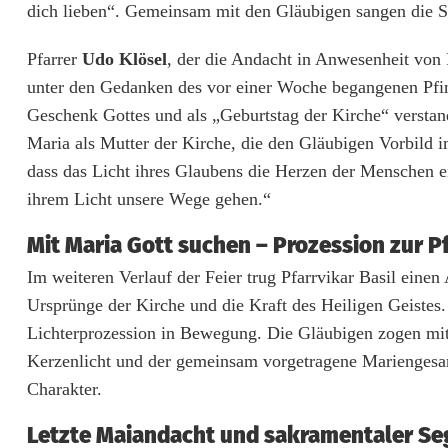
dich lieben“. Gemeinsam mit den Gläubigen sangen die Sä
i
Pfarrer
Udo Klösel
, der die Andacht in Anwesenheit von
e
unter den Gedanken des vor einer Woche begangenen Pfings
n
Geschenk Gottes und als „Geburtstag der Kirche“ verstan
Maria als Mutter der Kirche, die den Gläubigen Vorbild 
m
dass das Licht ihres Glaubens die Herzen der Menschen 
o
ihrem Licht unsere Wege gehen.“
n
Mit Maria Gott suchen – Prozession zur P
a
Im weiteren Verlauf der Feier trug Pfarrvikar Basil einen
t
Ursprünge der Kirche und die Kraft des Heiligen Geistes
Lichterprozession in Bewegung. Die Gläubigen zogen mit
i
Kerzenlicht und der gemeinsam vorgetragene Mariengesa
n
Charakter.
E
Letzte Maiandacht und sakramentaler Se