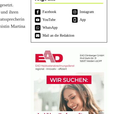
gesetzt.
 und ihren
Facebook
Instagram
atssprecherin
YouTube
App
nistin Martina
WhatsApp
Mail an die Redaktion