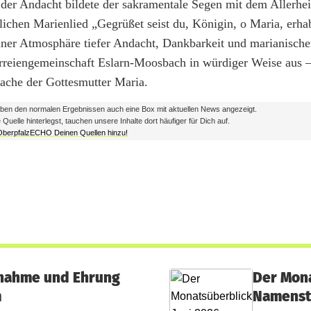
r Andacht bildete der sakramentale Segen mit dem Allerheil
lichen Marienlied „Gegrüßet seist du, Königin, o Maria, erha
einer Atmosphäre tiefer Andacht, Dankbarkeit und marianische
rreiengemeinschaft Eslarn-Moosbach in würdiger Weise aus –
ache der Gottesmutter Maria.
en den normalen Ergebnissen auch eine Box mit aktuellen News angezeigt.
lle hinterlegst, tauchen unsere Inhalte dort häufiger für Dich auf.
 OberpfalzECHO Deinen Quellen hinzu!
fnahme und Ehrung
Der Mona
m
Namenst