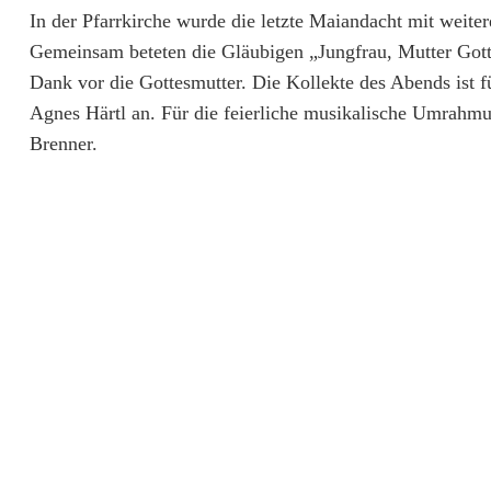
s
In der Pfarrkirche wurde die letzte Maiandacht mit weite
l
Gemeinsam beteten die Gläubigen „Jungfrau, Mutter Gotte
Dank vor die Gottesmutter. Die Kollekte des Abends ist 
a
Agnes Härtl an. Für die feierliche musikalische Umrahmu
r
Brenner.
n