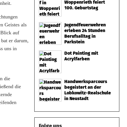
Woppenrieth feiert
nheit.
100. Geburtstag
achtungen
n Geistes als
Jugendfeuerwehren
erleben 24 Stunden
Blick auf
Berufsalltag in
 bat er darum,
Parkstein
s uns in
Dot Painting mit
Acrylfarben
n die
Handwerksparcours
ießend die
begeistert an der
Lobkowitz-Realschule
kernde
in Neustadt
eifenden
Folge uns