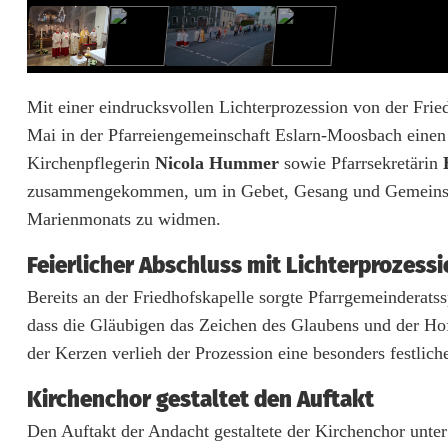
e
s
c
Mit einer eindrucksvollen Lichterprozession von der Fri
Mai in der Pfarreiengemeinschaft Eslarn-Moosbach einen 
h
Kirchenpflegerin
Nicola Hummer
sowie Pfarrsekretärin
l
zusammengekommen, um in Gebet, Gesang und Gemeinschaf
i
Marienmonats zu widmen.
e
Feierlicher Abschluss mit Lichterprozess
ß
Bereits an der Friedhofskapelle sorgte Pfarrgemeinderat
dass die Gläubigen das Zeichen des Glaubens und der Ho
t
der Kerzen verlieh der Prozession eine besonders festlic
M
Kirchenchor gestaltet den Auftakt
a
Den Auftakt der Andacht gestaltete der Kirchenchor unte
r