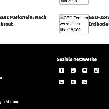
haus Parkstein: Nach
GEO-Zent
ebraut
Erdbode
Soziale Netzwerke
er
lichkeiten