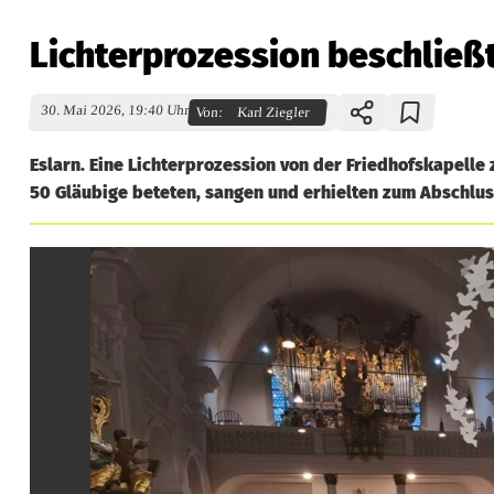
Lichterprozession beschließ
30. Mai 2026, 19:40 Uhr
Von:
Karl Ziegler
Eslarn. Eine Lichterprozession von der Friedhofskapelle
50 Gläubige beteten, sangen und erhielten zum Abschlu
L
i
c
h
t
e