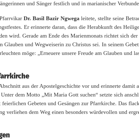
ngerinnen und Sänger festlich und in marianischer Verbunde
 Pfarrvikar
Dr. Basil Bazir Ngwega
leitete, stellte seine Betr
tfestes. Er erinnerte daran, dass die Herabkunft des Heilige
den wird. Gerade am Ende des Marienmonats richtet sich der 
im Glauben und Wegweiserin zu Christus sei. In seinem Gebet
erleuchten möge: „Erneuere unsere Freude am Glauben und las
farrkirche
 Abschnitt aus der Apostelgeschichte vor und erinnerte damit a
. Unter dem Motto „Mit Maria Gott suchen“ setzte sich anschl
 feierlichen Gebeten und Gesängen zur Pfarrkirche. Das flac
ng verliehen dem Weg einen besonders würdevollen und ergr
gen