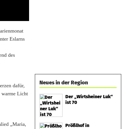
Marienmonat
nter Eslarns
end des
Neues in der Region
rzen dafür,
s warme Licht
Der „Wirtsheiner Luk“
ist 70
lied „Maria,
Prößlhof in