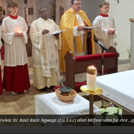
Im Beisein der Ministranten dankten Pfarrer Udo Klösel und Pfarrvikar Dr. Basil Bazir Ngwega (2.u.3.v.r.) allen Mitfeiernden für ihre Anwesenheit. Foto: Karl Ziegler
m