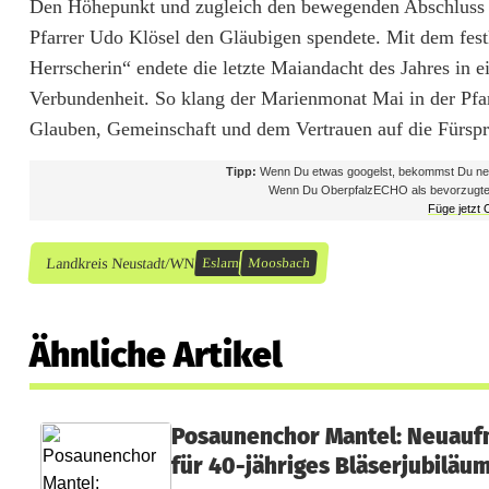
Den Höhepunkt und zugleich den bewegenden Abschluss de
Pfarrer Udo Klösel den Gläubigen spendete. Mit dem fest
Herrscherin“ endete die letzte Maiandacht des Jahres in 
Verbundenheit. So klang der Marienmonat Mai in der Pfa
Glauben, Gemeinschaft und dem Vertrauen auf die Fürspr
Tipp:
Wenn Du etwas googelst, bekommst Du neb
Wenn Du OberpfalzECHO als bevorzugte Que
Füge jetzt
Landkreis Neustadt/WN
Eslarn
Moosbach
Ähnliche Artikel
Posaunenchor Mantel: Neuau
für 40-jähriges Bläserjubiläu