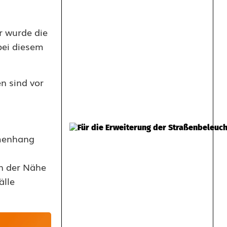
r wurde die
bei diesem
n sind vor
mmenhang
in der Nähe
älle