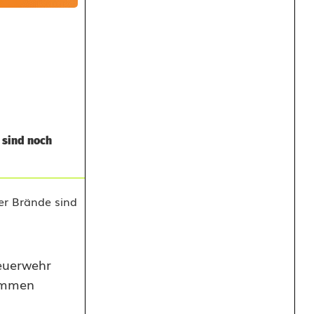
 sind noch
euerwehr
lammen