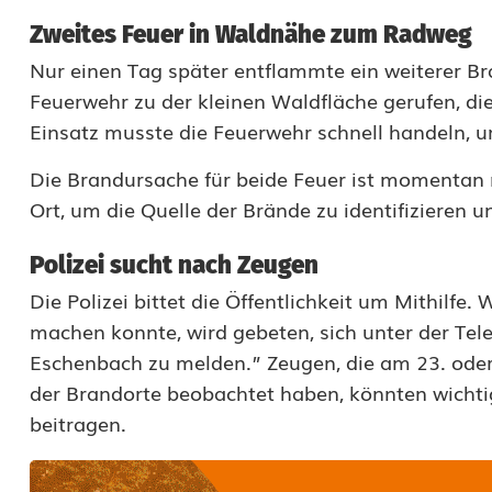
e
Zweites Feuer in Waldnähe zum Radweg
i
Nur einen Tag später entflammte ein weiterer B
W
Feuerwehr zu der kleinen Waldfläche gerufen, d
a
Einsatz musste die Feuerwehr schnell handeln, u
l
Die Brandursache für beide Feuer ist momentan n
Ort, um die Quelle der Brände zu identifizieren
d
b
Polizei sucht nach Zeugen
r
Die Polizei bittet die Öffentlichkeit um Mithi
machen konnte, wird gebeten, sich unter der Te
ä
Eschenbach zu melden.” Zeugen, die am 23. oder
n
der Brandorte beobachtet haben, könnten wichtige
d
beitragen.
e