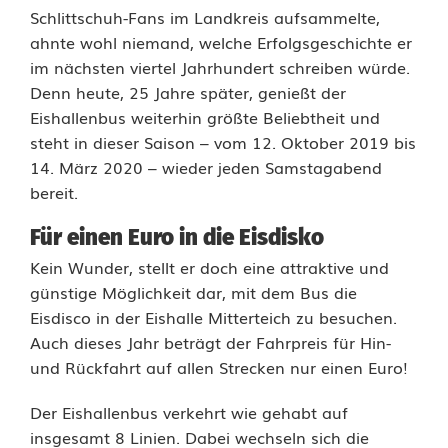
r
Schlittschuh-Fans im Landkreis aufsammelte,
ahnte wohl niemand, welche Erfolgsgeschichte er
e
im nächsten viertel Jahrhundert schreiben würde.
Denn heute, 25 Jahre später, genießt der
E
Eishallenbus weiterhin größte Beliebtheit und
i
steht in dieser Saison – vom 12. Oktober 2019 bis
14. März 2020 – wieder jeden Samstagabend
s
bereit.
h
Für einen Euro in die Eisdisko
a
Kein Wunder, stellt er doch eine attraktive und
l
günstige Möglichkeit dar, mit dem Bus die
Eisdisco in der Eishalle Mitterteich zu besuchen.
l
Auch dieses Jahr beträgt der Fahrpreis für Hin-
e
und Rückfahrt auf allen Strecken nur einen Euro!
n
Der Eishallenbus verkehrt wie gehabt auf
b
insgesamt 8 Linien. Dabei wechseln sich die