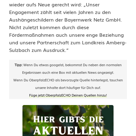
wieder aufs Neue gerecht wird: „Unser
f
Engagement zählt seit vielen Jahren zu den
ü
Aushängeschildern der Bayernwerk Netz GmbH.
Nicht zuletzt kommen durch diese
r
Fördermaßnahmen auch unsere enge Beziehung
V
und unsere Partnerschaft zum Landkreis Amberg-
Sulzbach zum Ausdruck.“
o
l
Tipp:
Wenn Du etwas googelst, bekommst Du neben den normalen
Ergebnissen auch eine Box mit aktuellen News angezeigt.
k
Wenn Du OberpfalzECHO als bevorzugte Quelle hinterlegst, tauchen
s
unsere Inhalte dort häufiger für Dich auf.
Füge jetzt OberpfalzECHO Deinen Quellen hinzu!
m
u
s
i