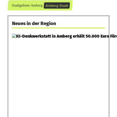
u
Amberg Stadt
Stadtgebiete Amberg
l
z
Neues in der Region
b
a
c
h