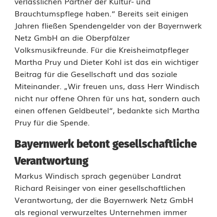
verlässlichen Partner der Kultur- und
d
Brauchtumspflege haben.“ Bereits seit einigen
e
Jahren fließen Spendengelder von der Bayernwerk
Netz GmbH an die Oberpfälzer
t
Volksmusikfreunde. Für die Kreisheimatpfleger
Martha Pruy und Dieter Kohl ist das ein wichtiger
1
Beitrag für die Gesellschaft und das soziale
.
Miteinander. „Wir freuen uns, dass Herr Windisch
nicht nur offene Ohren für uns hat, sondern auch
0
einen offenen Geldbeutel“, bedankte sich Martha
0
Pruy für die Spende.
0
Bayernwerk betont gesellschaftliche
E
Verantwortung
u
Markus Windisch sprach gegenüber Landrat
Richard Reisinger von einer gesellschaftlichen
r
Verantwortung, der die Bayernwerk Netz GmbH
o
als regional verwurzeltes Unternehmen immer