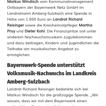
Markus Windisch
vom Kommunalmanagement
y
Ostbayern der Bayernwerk Netz GmbH im
e
Landratsamt Amberg-Sulzbach eine Spende in
Höhe von 1.000 Euro an
Landrat Richard
r
Reisinger
sowie die Kreisheimatpfleger
Martha
n
Pruy
und
Dieter Kohl
. Die Finanzspritze soll unter
anderem Nachwuchsmusikern zugutekommen
w
und dazu beitragen, Kindern und Jugendlichen die
e
Teilhabe am musikalischen Angebot zu
ermöglichen.
r
k
Bayernwerk-Spende unterstützt
Volksmusik-Nachwuchs im Landkreis
s
Amberg-Sulzbach
p
Landrat Richard Reisinger bedankte sich bei
e
Markus Windisch für die großzügige Spende. „Wir
n
wissen, dass wir mit dem Bayernwerk einen