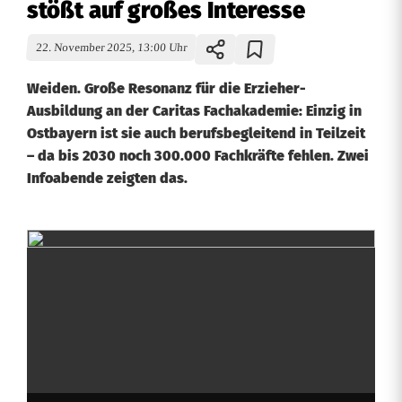
stößt auf großes Interesse
22. November 2025, 13:00 Uhr
Weiden. Große Resonanz für die Erzieher-
Ausbildung an der Caritas Fachakademie: Einzig in
Ostbayern ist sie auch berufsbegleitend in Teilzeit
– da bis 2030 noch 300.000 Fachkräfte fehlen. Zwei
Infoabende zeigten das.
B
e
r
u
f