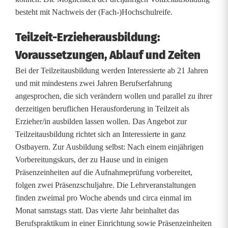
besteht mit Nachweis der (Fach-)Hochschulreife.
i
l
Teilzeit-Erzieherausbildung:
d
Voraussetzungen, Ablauf und Zeiten
Bei der Teilzeitausbildung werden Interessierte ab 21 Jahren
u
und mit mindestens zwei Jahren Berufserfahrung
n
angesprochen, die sich verändern wollen und parallel zu ihrer
derzeitigen beruflichen Herausforderung in Teilzeit als
g
Erzieher/in ausbilden lassen wollen. Das Angebot zur
i
Teilzeitausbildung richtet sich an Interessierte in ganz
Ostbayern. Zur Ausbildung selbst: Nach einem einjährigen
n
Vorbereitungskurs, der zu Hause und in einigen
W
Präsenzeinheiten auf die Aufnahmeprüfung vorbereitet,
folgen zwei Präsenzschuljahre. Die Lehrveranstaltungen
e
finden zweimal pro Woche abends und circa einmal im
i
Monat samstags statt. Das vierte Jahr beinhaltet das
Berufspraktikum in einer Einrichtung sowie Präsenzeinheiten