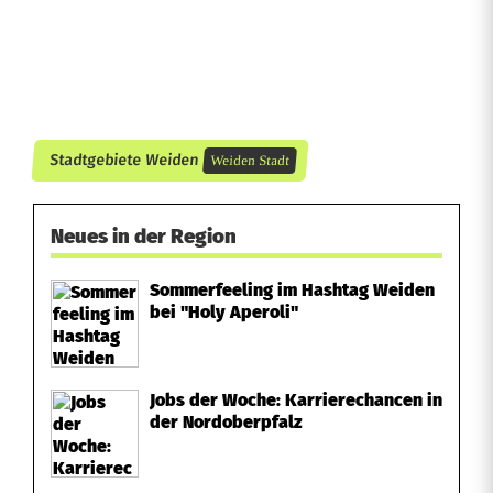
s
e
Stadtgebiete Weiden
Weiden Stadt
Neues in der Region
Sommerfeeling im Hashtag Weiden
bei "Holy Aperoli"
Jobs der Woche: Karrierechancen in
der Nordoberpfalz