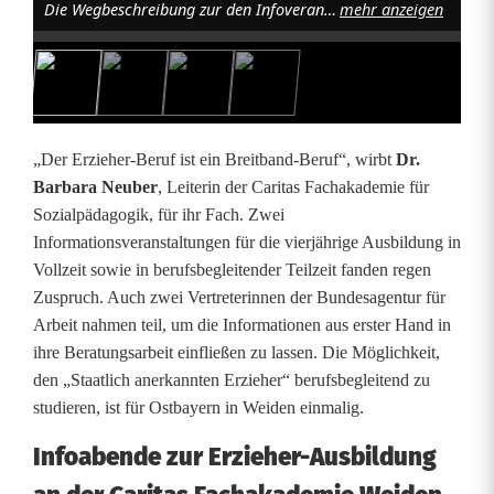
Die Wegbeschreibung zur den Infoveranstaltungen in der Caritas FakS Weiden führte rund 40 Interessierte sicher zum Ziel Foto: Hans-Christian Wagner
mehr anzeigen
s
b
e
g
„Der Erzieher-Beruf ist ein Breitband-Beruf“, wirbt
Dr.
l
Barbara Neuber
, Leiterin der Caritas Fachakademie für
Sozialpädagogik, für ihr Fach. Zwei
e
Informationsveranstaltungen für die vierjährige Ausbildung in
i
Vollzeit sowie in berufsbegleitender Teilzeit fanden regen
Zuspruch. Auch zwei Vertreterinnen der Bundesagentur für
t
Arbeit nahmen teil, um die Informationen aus erster Hand in
e
ihre Beratungsarbeit einfließen zu lassen. Die Möglichkeit,
den „Staatlich anerkannten Erzieher“ berufsbegleitend zu
n
studieren, ist für Ostbayern in Weiden einmalig.
d
Infoabende zur Erzieher-Ausbildung
e