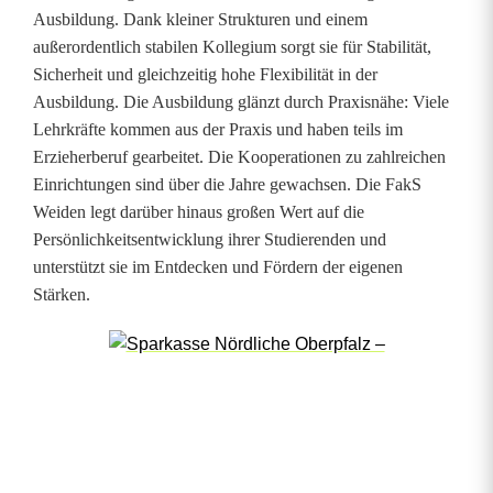
r
Ausbildung. Dank kleiner Strukturen und einem
o
außerordentlich stabilen Kollegium sorgt sie für Stabilität,
Sicherheit und gleichzeitig hohe Flexibilität in der
ß
Ausbildung. Die Ausbildung glänzt durch Praxisnähe: Viele
Lehrkräfte kommen aus der Praxis und haben teils im
e
Erzieherberuf gearbeitet. Die Kooperationen zu zahlreichen
s
Einrichtungen sind über die Jahre gewachsen. Die FakS
Weiden legt darüber hinaus großen Wert auf die
I
Persönlichkeitsentwicklung ihrer Studierenden und
n
unterstützt sie im Entdecken und Fördern der eigenen
Stärken.
t
e
r
e
s