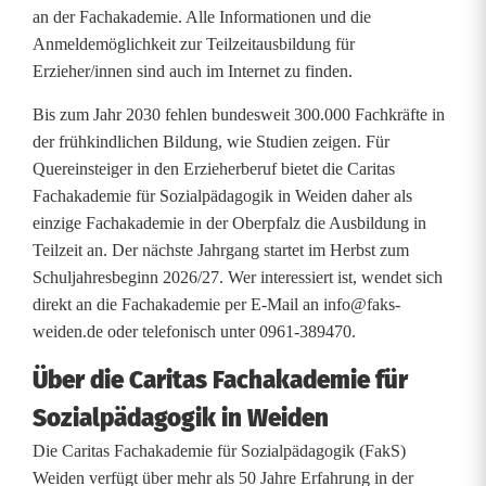
d
an der Fachakademie. Alle Informationen und die
e
Anmeldemöglichkeit zur Teilzeitausbildung für
Erzieher/innen sind auch im Internet zu finden.
n
Bis zum Jahr 2030 fehlen bundesweit 300.000 Fachkräfte in
s
der frühkindlichen Bildung, wie Studien zeigen. Für
t
Quereinsteiger in den Erzieherberuf bietet die Caritas
Fachakademie für Sozialpädagogik in Weiden daher als
ö
einzige Fachakademie in der Oberpfalz die Ausbildung in
ß
Teilzeit an. Der nächste Jahrgang startet im Herbst zum
Schuljahresbeginn 2026/27. Wer interessiert ist, wendet sich
t
direkt an die Fachakademie per E-Mail an info@faks-
a
weiden.de oder telefonisch unter 0961-389470.
u
Über die Caritas Fachakademie für
f
Sozialpädagogik in Weiden
g
Die Caritas Fachakademie für Sozialpädagogik (FakS)
Weiden verfügt über mehr als 50 Jahre Erfahrung in der