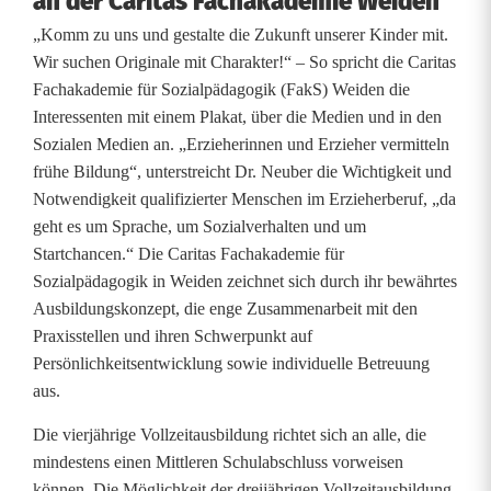
an der Caritas Fachakademie Weiden
E
„Komm zu uns und gestalte die Zukunft unserer Kinder mit.
r
Wir suchen Originale mit Charakter!“ – So spricht die Caritas
Fachakademie für Sozialpädagogik (FakS) Weiden die
z
Interessenten mit einem Plakat, über die Medien und in den
Sozialen Medien an. „Erzieherinnen und Erzieher vermitteln
i
frühe Bildung“, unterstreicht Dr. Neuber die Wichtigkeit und
e
Notwendigkeit qualifizierter Menschen im Erzieherberuf, „da
geht es um Sprache, um Sozialverhalten und um
h
Startchancen.“ Die Caritas Fachakademie für
e
Sozialpädagogik in Weiden zeichnet sich durch ihr bewährtes
Ausbildungskonzept, die enge Zusammenarbeit mit den
r
Praxisstellen und ihren Schwerpunkt auf
a
Persönlichkeitsentwicklung sowie individuelle Betreuung
aus.
u
Die vierjährige Vollzeitausbildung richtet sich an alle, die
s
mindestens einen Mittleren Schulabschluss vorweisen
b
können. Die Möglichkeit der dreijährigen Vollzeitausbildung