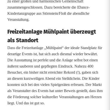
zu einer großen und harmonischen Gemeinschaft
r
zusammengeschlossen. Dazu bereicherte die IDance-
s
Kindertanzgruppe aus Störnstein/Floß die abendliche
Veranstaltung.
e
Freizeitanlage Mühlpaint überzeugt
r
als Standort
e
Dass die Freizeitanlage „Mühlpaint“ der ideale Standplatz für
n
derartige Events ist, hat sich auch diesmal wieder bewährt.
a
Die Ausstattung ist perfekt und die Anlage selbst bot einen
äußerst sauberen und gepflegten Eindruck. Nahezu 400
d
Besucher, ein bisher nicht erreichter Rekord (!), gaben sich
e
an diesem kurzweiligen Abend ein Stelldichein. Die Kinder
konnten sich bei den vielen Spielgeräten erfreuen. Der Markt
i
als Veranstalter des Events hat unter Beweis gestellt, dass ihm
n
die Förderung solcher kultureller Veranstaltungen am Herzen
liegt. Und das ist gut so.
F