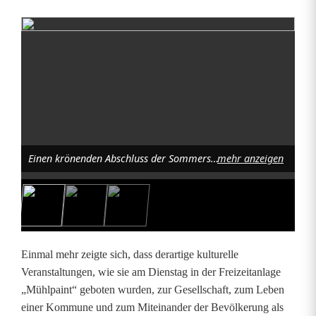
C
h
ö
r
e
Einen krönenden Abschluss der Sommerserenade gab es durch die Flosser „All Generations“, die ohne Liedblatt alle Vorträge hervorragend meisterte. Die erbetene Zusage war der Dank des Publikums. Foto: Fred Lehner
mehr anzeigen
b
e
g
e
Einmal mehr zeigte sich, dass derartige kulturelle
i
Veranstaltungen, wie sie am Dienstag in der Freizeitanlage
„Mühlpaint“ geboten wurden, zur Gesellschaft, zum Leben
s
einer Kommune und zum Miteinander der Bevölkerung als