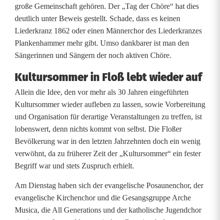
t
große Gemeinschaft gehören. Der „Tag der Chöre“ hat dies
deutlich unter Beweis gestellt. Schade, dass es keinen
e
Liederkranz 1862 oder einen Männerchor des Liederkranzes
r
Plankenhammer mehr gibt. Umso dankbarer ist man den
Sängerinnen und Sängern der noch aktiven Chöre.
n
Kultursommer in Floß lebt wieder auf
b
Allein die Idee, den vor mehr als 30 Jahren eingeführten
e
Kultursommer wieder aufleben zu lassen, sowie Vorbereitung
i
und Organisation für derartige Veranstaltungen zu treffen, ist
lobenswert, denn nichts kommt von selbst. Die Floßer
S
Bevölkerung war in den letzten Jahrzehnten doch ein wenig
o
verwöhnt, da zu früherer Zeit der „Kultursommer“ ein fester
Begriff war und stets Zuspruch erhielt.
m
Am Dienstag haben sich der evangelische Posaunenchor, der
m
evangelische Kirchenchor und die Gesangsgruppe Arche
e
Musica, die All Generations und der katholische Jugendchor