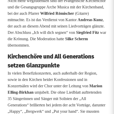
Nicht mehr wegzudenken sind der evangelische Kirchenchor
und die Gesangsgruppe Arche Musica mit der Kirchenband,
bei der auch Pfarrer
Wilfried Römischer
(Gitarre)
mitmachte. Es ist das Verdienst von Kantor
Andreas Kunz
,
der auch an diesem Abend mit seinen Liedvorträgen glänzte.
Der Abschluss „Ich will dich segnen“ von
Siegfried Fitz
war
die Krönung. Die Moderation hatte
Silke Scherm
übernommen.
Kirchenchöre und All Generations
setzen Glanzpunkte
In vielen Benefizkonzerten, auch außerhalb der Region,
sowie in den Kirchen beider Konfessionen und in
Konzertsälen wird der Chor unter der Leitung von
Marion
Elling-Birkhan
umjubelt. Die ohne Liedblatt auftretenden
35 Sängerinnen und Sänger mit Solisten der „All
Generations“ brillierten bei jedem der acht Vorträge, darunter
„Happy“, „Bergwerk“ und „Put your hand“. Sie mussten