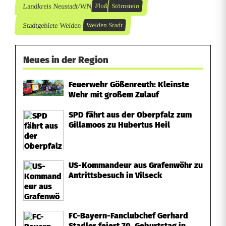
Landkreis Neustadt/WN
Floß
Störnstein
Stadtgebiete Weiden
Weiden Stadt
Neues in der Region
Feuerwehr Gößenreuth: Kleinste
Wehr mit großem Zulauf
SPD fährt aus der Oberpfalz zum
Gillamoos zu Hubertus Heil
US-Kommandeur aus Grafenwöhr zu
Antrittsbesuch in Vilseck
FC-Bayern-Fanclubchef Gerhard
Stadler feiert 70. Geburtstag in