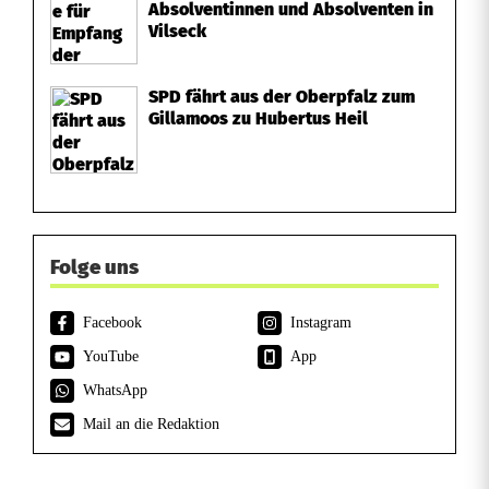
Absolventinnen und Absolventen in
Vilseck
s
e
SPD fährt aus der Oberpfalz zum
n
Gillamoos zu Hubertus Heil
b
e
r
Folge uns
g
Facebook
Instagram
YouTube
App
WhatsApp
Mail an die Redaktion