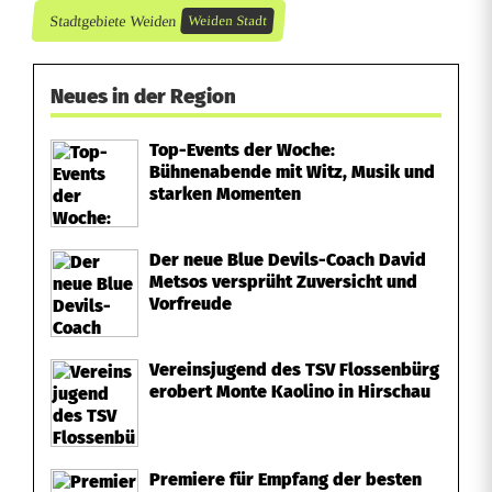
Stadtgebiete Weiden
Weiden Stadt
i
S
Neues in der Region
u
l
Top-Events der Woche:
Bühnenabende mit Witz, Musik und
z
starken Momenten
b
Der neue Blue Devils-Coach David
a
Metsos versprüht Zuversicht und
Vorfreude
c
h
Vereinsjugend des TSV Flossenbürg
erobert Monte Kaolino in Hirschau
-
R
Premiere für Empfang der besten
o