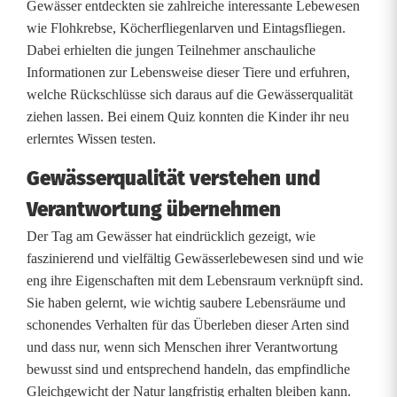
n
Gewässer entdeckten sie zahlreiche interessante Lebewesen
wie Flohkrebse, Köcherfliegenlarven und Eintagsfliegen.
d
Dabei erhielten die jungen Teilnehmer anschauliche
e
Informationen zur Lebensweise dieser Tiere und erfuhren,
welche Rückschlüsse sich daraus auf die Gewässerqualität
n
ziehen lassen. Bei einem Quiz konnten die Kinder ihr neu
erlerntes Wissen testen.
B
r
Gewässerqualität verstehen und
Verantwortung übernehmen
e
Der Tag am Gewässer hat eindrücklich gezeigt, wie
i
faszinierend und vielfältig Gewässerlebewesen sind und wie
t
eng ihre Eigenschaften mit dem Lebensraum verknüpft sind.
Sie haben gelernt, wie wichtig saubere Lebensräume und
e
schonendes Verhalten für das Überleben dieser Arten sind
n
und dass nur, wenn sich Menschen ihrer Verantwortung
bewusst sind und entsprechend handeln, das empfindliche
b
Gleichgewicht der Natur langfristig erhalten bleiben kann.