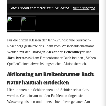
d
Foto: Carolin Kemmeter, Jahn-Grundschule Sulzbach-Rosenberg
mehr anzeigen
s
c
h
ü
Für die dritten Klassen der Jahn-Grundschule Sulzbach-
l
Rosenberg gestaltete das Team vom Wasserwirtschaftsamt
Weiden mit den Biologen
Alexander Feuchtmeyer
und
e
Jörn Iwertowski
am Breitenbrunner Bach bei den „Sieben
r
Quellen“ einen abwechslungsreichen Aktionsbereich.
e
Aktionstag am Breitenbrunner Bach:
r
Natur hautnah entdecken
k
Hier konnten die Schülerinnen und Schüler selbst aktiv
werden. Gemeinsam mit den Fachleuten fingen sie
u
Wasserorganismen und untersuchten diese genauer. Am