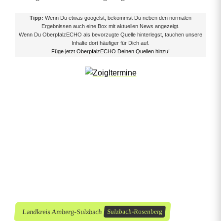
r
Tipp:
Wenn Du etwas googelst, bekommst Du neben den normalen
u
Ergebnissen auch eine Box mit aktuellen News angezeigt.
Wenn Du OberpfalzECHO als bevorzugte Quelle hinterlegst, tauchen unsere
n
Inhalte dort häufiger für Dich auf.
Füge jetzt OberpfalzECHO Deinen Quellen hinzu!
n
e
r
B
a
c
h
b
Landkreis Amberg-Sulzbach
Sulzbach-Rosenberg
e