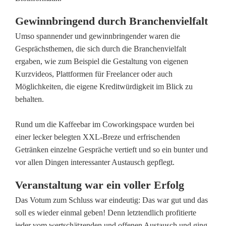
e
Gewinnbringend durch Branchenvielfalt
f
Umso spannender und gewinnbringender waren die
Gesprächsthemen, die sich durch die Branchenvielfalt
f
ergaben, wie zum Beispiel die Gestaltung von eigenen
e
Kurzvideos, Plattformen für Freelancer oder auch
Möglichkeiten, die eigene Kreditwürdigkeit im Blick zu
n
behalten.
i
Rund um die Kaffeebar im Coworkingspace wurden bei
m
einer lecker belegten XXL-Breze und erfrischenden
C
Getränken einzelne Gespräche vertieft und so ein bunter und
vor allen Dingen interessanter Austausch gepflegt.
o
Veranstaltung war ein voller Erfolg
w
Das Votum zum Schluss war eindeutig: Das war gut und das
o
soll es wieder einmal geben! Denn letztendlich profitierte
r
jeder vom wertschätzenden und offenen Austausch und ging