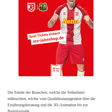
o
m
e
c
o
m
i
n
g
-
Die Palette der Branchen, welche die Teilnehmer
T
mitbrachten, reichte vom Qualitätsmanagement über die
Ernährungsberatung und die 3D-Animation bis zur
r
Bioinformatik.