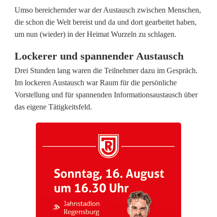
k
Umso bereichernder war der Austausch zwischen Menschen,
i
die schon die Welt bereist und da und dort gearbeitet haben,
um nun (wieder) in der Heimat Wurzeln zu schlagen.
n
Lockerer und spannender Austausch
g
Drei Stunden lang waren die Teilnehmer dazu im Gespräch.
:
Im lockeren Austausch war Raum für die persönliche
Vorstellung und für spannenden Informationsaustausch über
E
das eigene Tätigkeitsfeld.
r
s
t
e
s
H