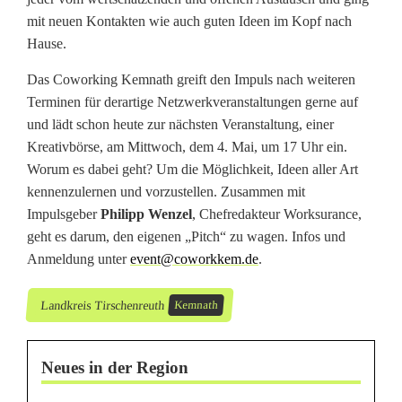
mit neuen Kontakten wie auch guten Ideen im Kopf nach
k
Hause.
i
Das Coworking Kemnath greift den Impuls nach weiteren
n
Terminen für derartige Netzwerkveranstaltungen gerne auf
und lädt schon heute zur nächsten Veranstaltung, einer
g
Kreativbörse, am Mittwoch, dem 4. Mai, um 17 Uhr ein.
K
Worum es dabei geht? Um die Möglichkeit, Ideen aller Art
kennenzulernen und vorzustellen. Zusammen mit
e
Impulsgeber
Philipp Wenzel
, Chefredakteur Worksurance,
m
geht es darum, den eigenen „Pitch“ zu wagen. Infos und
Anmeldung unter
event@coworkkem.de
.
n
a
Landkreis Tirschenreuth
Kemnath
t
Neues in der Region
h