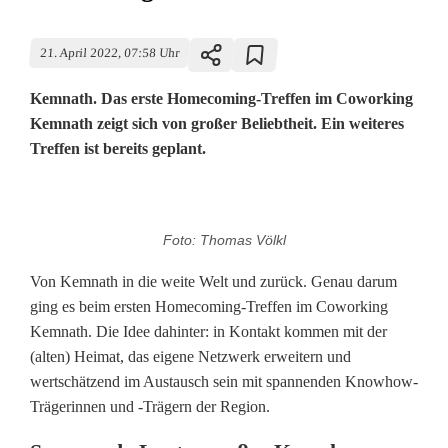
21. April 2022, 07:58 Uhr
Kemnath. Das erste Homecoming-Treffen im Coworking
Kemnath zeigt sich von großer Beliebtheit. Ein weiteres
Treffen ist bereits geplant.
C
Foto: Thomas Völkl
o
Von Kemnath in die weite Welt und zurück. Genau darum
m
ging es beim ersten Homecoming-Treffen im Coworking
Kemnath. Die Idee dahinter: in Kontakt kommen mit der
i
(alten) Heimat, das eigene Netzwerk erweitern und
n
wertschätzend im Austausch sein mit spannenden Knowhow-
Trägerinnen und -Trägern der Region.
g