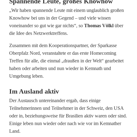
h
Spannende Leute, großes Knowhow
„Wir haben spannende Leute mit einem unglaublich großen
o
Knowhow bei uns in der Gegend – und viele wissen
m
voneinander so gut wie gar nichts“, so
Thomas Völkl
über
die Idee des Netzwerktreffens.
e
Zusammen mit dem Kooperationspartner, der Sparkasse
f
Oberpfalz Nord, veranstaltete er das erste Homecoming
o
Treffen für alle, die einmal „draußen in der Welt“ gearbeitet
haben oder arbeiten und nun wieder in Kemnath und
r
Umgebung leben.
C
Im Ausland aktiv
o
Der Austausch untereinander ergab, dass einige
w
Teilnehmerinnen und Teilnehmer in der Schweiz, den USA
o
oder in, beziehungsweise für Brasilien aktiv waren oder sind.
Einige leben nun wieder oder nach wie vor im Kemnather
r
Land.