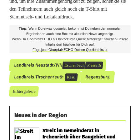
und, um ihre Zusammengehörigkeit zu zeigen, schenkte sie
den Teilnehmern auch gleich noch ein T-Shirt mit
Stammtisch- und Lokalaufdruck.
Tipp:
Wenn Du etwas googelst, bekommst Du neben den normalen
Ergebnissen auch eine Box mit aktuellen News angezeigt.
Wenn Du OberpfalzECHO als bevorzugte Quelle hinterlegst, tauchen unsere
Inhalte dort häufiger für Dich auf.
Füge jetzt OberpfalzECHO Deinen Quellen hinzu!
Landkreis Neustadt/WN
Eschenbach
Pressath
Landkreis Tirschenreuth
Regensburg
Kastl
Bildergalerie
Neues in der Region
Streit im Gemeinderat in
Irchenrieth über Baugebiet und