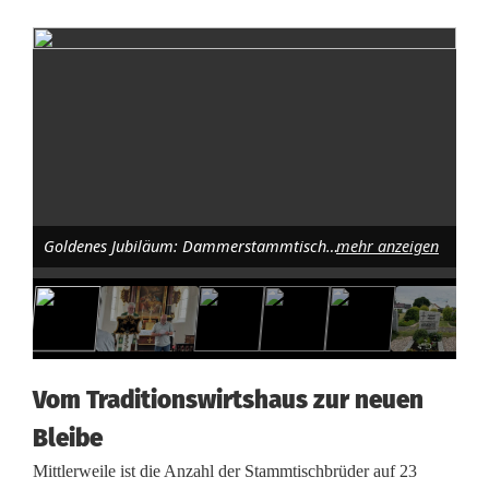
t
i
s
c
h
f
Goldenes Jubiläum: Dammerstammtisch feiert 50 Jahre Freundschaft. Foto: Hubert Schmidt
mehr anzeigen
e
i
e
r
Vom Traditionswirtshaus zur neuen
t
Bleibe
5
Mittlerweile ist die Anzahl der Stammtischbrüder auf 23