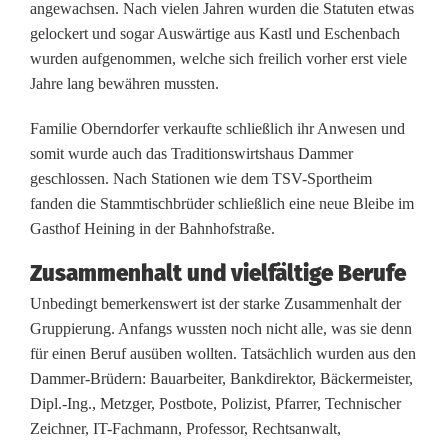
0
angewachsen. Nach vielen Jahren wurden die Statuten etwas
gelockert und sogar Auswärtige aus Kastl und Eschenbach
J
wurden aufgenommen, welche sich freilich vorher erst viele
Jahre lang bewähren mussten.
a
h
Familie Oberndorfer verkaufte schließlich ihr Anwesen und
somit wurde auch das Traditionswirtshaus Dammer
r
geschlossen. Nach Stationen wie dem TSV-Sportheim
e
fanden die Stammtischbrüder schließlich eine neue Bleibe im
Gasthof Heining in der Bahnhofstraße.
F
Zusammenhalt und vielfältige Berufe
r
Unbedingt bemerkenswert ist der starke Zusammenhalt der
e
Gruppierung. Anfangs wussten noch nicht alle, was sie denn
u
für einen Beruf ausüben wollten. Tatsächlich wurden aus den
Dammer-Brüdern: Bauarbeiter, Bankdirektor, Bäckermeister,
n
Dipl.-Ing., Metzger, Postbote, Polizist, Pfarrer, Technischer
d
Zeichner, IT-Fachmann, Professor, Rechtsanwalt,