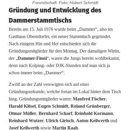
Freundschaft. Foto: Hubert Schmidt
D
Gründung und Entwicklung des
Dammerstammtischs
a
Bereits am 15. Juli 1976 wurde beim „Dammer“, also im
m
Gasthaus Oberndorfer, ein neuer Stammtisch gegründet.
m
Nach einigem Hin und Her entschieden sich die
Gründungsmitglieder für den Montag. Der damaligen Wirtin,
e
der „
Dammer-Finni
“, waren die Jungs bereits wohlbekannt,
r
denn nach Kolping- oder DJK-Stunden traf man sich ja
schon immer beim „Dammer“.
s
Zwölf an der Zahl verewigten sich auf einer
t
Gründungsurkunde, welche fortan im Lokal hinter dem Tisch
a
hing. Gründungsmitglieder waren:
Manfred Fischer
,
Harald Klösel
,
Eugen Schmidt
,
Roland Grünberger
,
m
Otmar Müller
,
Bernhard Scharf
,
Reinhold Kormann
,
m
Reinhard Wutzer
,
Ulrich Girisch
,
Anton Keilwerth
und
Josef Keilwerth
sowie
Martin Raab
.