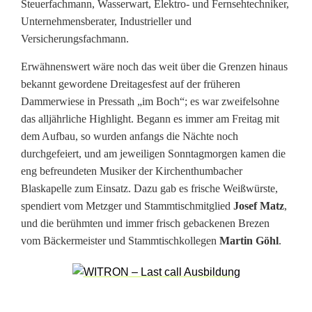
Steuerfachmann, Wasserwart, Elektro- und Fernsehtechniker,
s
Unternehmensberater, Industrieller und
c
Versicherungsfachmann.
h
Erwähnenswert wäre noch das weit über die Grenzen hinaus
bekannt gewordene Dreitagesfest auf der früheren
a
Dammerwiese in Pressath „im Boch“; es war zweifelsohne
f
das alljährliche Highlight. Begann es immer am Freitag mit
dem Aufbau, so wurden anfangs die Nächte noch
t
durchgefeiert, und am jeweiligen Sonntagmorgen kamen die
i
eng befreundeten Musiker der Kirchenthumbacher
Blaskapelle zum Einsatz. Dazu gab es frische Weißwürste,
n
spendiert vom Metzger und Stammtischmitglied
Josef Matz
,
P
und die berühmten und immer frisch gebackenen Brezen
vom Bäckermeister und Stammtischkollegen
Martin Göhl
.
r
e
s