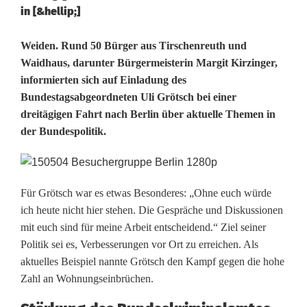
in [&hellip;]
E
Weiden. Rund 50 Bürger aus Tirschenreuth und
Waidhaus, darunter Bürgermeisterin Margit Kirzinger,
i
informierten sich auf Einladung des
Bundestagsabgeordneten Uli Grötsch bei einer
n
dreitägigen Fahrt nach Berlin über aktuelle Themen in
b
der Bundespolitik.
r
e
Für Grötsch war es etwas Besonderes: „Ohne euch würde
c
ich heute nicht hier stehen. Die Gespräche und Diskussionen
mit euch sind für meine Arbeit entscheidend.“ Ziel seiner
h
Politik sei es, Verbesserungen vor Ort zu erreichen. Als
e
aktuelles Beispiel nannte Grötsch den Kampf gegen die hohe
Zahl an Wohnungseinbrüchen.
r