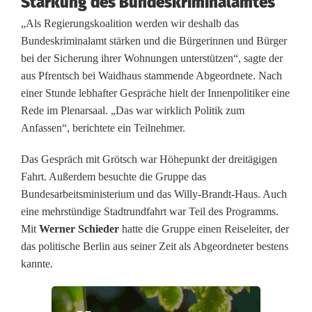
n
Stärkung des Bundeskriminalamtes
„Als Regierungskoalition werden wir deshalb das
d
Bundeskriminalamt stärken und die Bürgerinnen und Bürger
e
bei der Sicherung ihrer Wohnungen unterstützen“, sagte der
aus Pfrentsch bei Waidhaus stammende Abgeordnete. Nach
n
einer Stunde lebhafter Gespräche hielt der Innenpolitiker eine
K
Rede im Plenarsaal. „Das war wirklich Politik zum
Anfassen“, berichtete ein Teilnehmer.
a
m
Das Gespräch mit Grötsch war Höhepunkt der dreitägigen
Fahrt. Außerdem besuchte die Gruppe das
p
Bundesarbeitsministerium und das Willy-Brandt-Haus. Auch
f
eine mehrstündige Stadtrundfahrt war Teil des Programms.
Mit
Werner Schieder
hatte die Gruppe einen Reiseleiter, der
a
das politische Berlin aus seiner Zeit als Abgeordneter bestens
n
kannte.
s