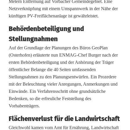
t
Metern Entfernung auf Vorbacher Gemeindegebiet. Eine
Netzverknüpfung mit einem Umspannwerk in der Nähe der
e
künftigen PV-Freiflächenanlage ist gewährleistet.
r
Behördenbeteiligung und
s
Stellungnahmen
t
Auf der Grundlage der Planungen des Büros GeoPlan
e
(Osterhofen) erläuterte nun ENMAG-Chef Burger nach der
ersten Behördenbeteiligung und der Anhörung der Träger
H
öffentlicher Belange die 40 Seiten umfassenden
ü
Stellungnahmen zu den Planungsentwürfen. Ein Prozedere
mit der Beleuchtung vieler Anregungen, Anmerkungen und
r
Einwände. Ein Verfahrensschritt ohne grundsätzliche
d
Bedenken, so die erfreuliche Feststellung des
Vorhabenträgers.
e
Flächenverlust für die Landwirtschaft
Gleichwohl kamen vom Amt für Ernährung, Landwirtschaft