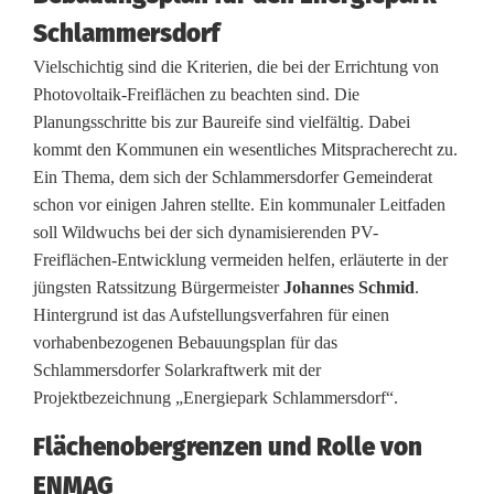
e
Schlammersdorf
p
Vielschichtig sind die Kriterien, die bei der Errichtung von
Photovoltaik-Freiflächen zu beachten sind. Die
a
Planungsschritte bis zur Baureife sind vielfältig. Dabei
r
kommt den Kommunen ein wesentliches Mitspracherecht zu.
Ein Thema, dem sich der Schlammersdorfer Gemeinderat
k
schon vor einigen Jahren stellte. Ein kommunaler Leitfaden
S
soll Wildwuchs bei der sich dynamisierenden PV-
Freiflächen-Entwicklung vermeiden helfen, erläuterte in der
c
jüngsten Ratssitzung Bürgermeister
Johannes Schmid
.
h
Hintergrund ist das Aufstellungsverfahren für einen
vorhabenbezogenen Bebauungsplan für das
l
Schlammersdorfer Solarkraftwerk mit der
a
Projektbezeichnung „Energiepark Schlammersdorf“.
m
Flächenobergrenzen und Rolle von
ENMAG
m