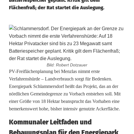
Batteriespeicher geplant. Kritik gilt dem
Flächenfraß; der Rat startet die Auslegung.
Bild: Robert Dotzauer
E
PV-Freiflächenplanung bei Menzlas nimmt erste
Verfahrenshürde – Landverbrauch sorgt für Bedenken.
n
Energiepark Schlammersdorf heißt das Projekt, das an der
nördlichen Gemeindegrenze zu Vorbach entstehen soll. Mit
e
einer Größe von 18 Hektar beansprucht das Vorhaben eine
r
bemerkenswert hohe, bisher intensiv genutzte Ackerfläche.
g
Kommunaler Leitfaden und
i
Bebauungsplan für den Energiepark