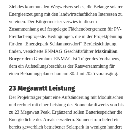
Ziel des kommunalen Wegweisers sei es, die Belange solarer
e
Energieerzeugung mit den landwirtschaftlichen Interessen zu
r
vereinen. Der Bürgermeister verwies in diesem
Zusammenhang auf festgelegte Flächenobergrenzen für PV-
s
Freiflächenprojekte. Bedingungen, die in der Projektplanung
d
für den „Energiepark Schlammersdorf“ Berücksichtigung
finden, versicherte ENMAG-Geschäftsführer
Maximilian
o
Burger
dem Gremium. ENMAG ist Träger des Vorhabens,
r
dem ein Aufstellungsbeschluss der Ratsversammlung für
einen Bebauungsplan schon am 30. Juni 2025 vorausging.
f
n
23 Megawatt Leistung
Der Projektträger plant eine Aufständerung mit Modultischen
i
und rechnet mit einer Leistung des Sonnenkraftwerks von bis
m
zu 23 Megawatt Peak. Ergänzend sollen Batteriespeicher die
Energiedichte des Areals erweitern. Sonnenstrom liefert ein
m
bereits gewerblich betriebener Solarpark in wenigen hundert