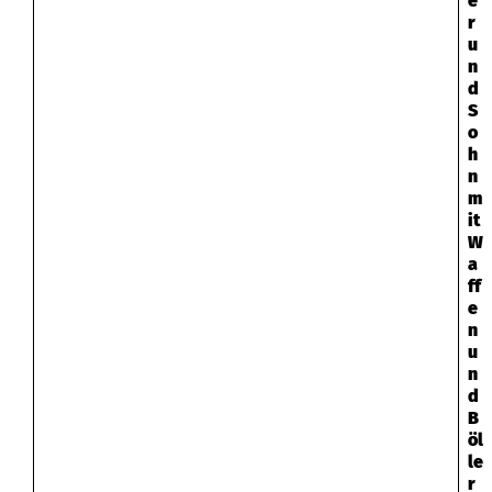
e
r
u
n
d
S
o
h
n
m
it
W
a
ff
e
n
u
n
d
B
öl
le
r