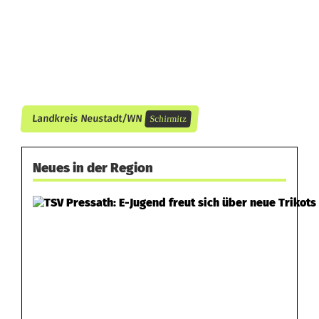
e
s
F
r
a
Landkreis Neustadt/WN
Schirmitz
u
e
Neues in der Region
n
b
u
n
d