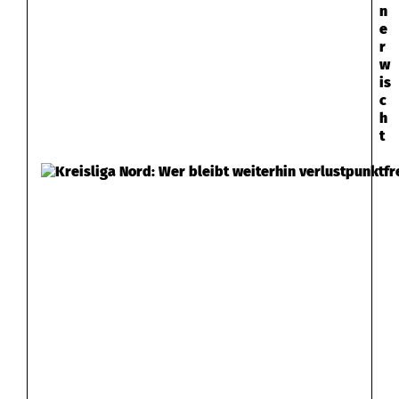
n
e
r
w
is
c
h
t