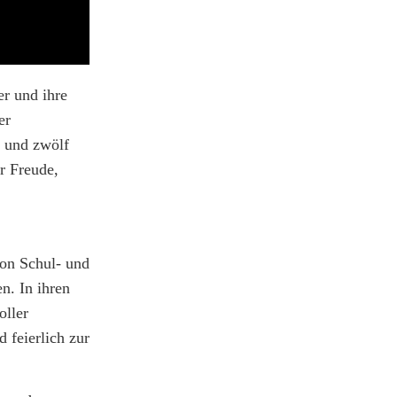
r und ihre
er
n und zwölf
r Freude,
von Schul- und
n. In ihren
oller
 feierlich zur