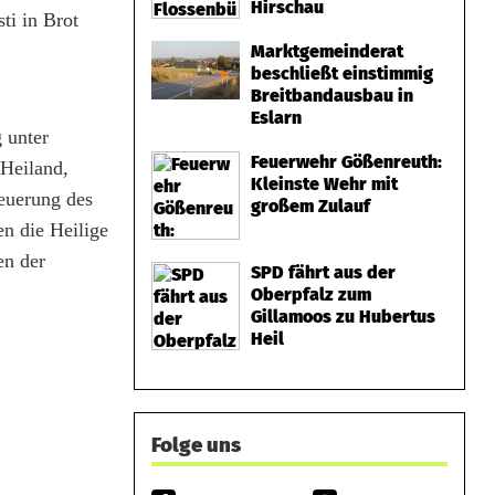
Hirschau
ti in Brot
Marktgemeinderat
beschließt einstimmig
Breitbandausbau in
Eslarn
 unter
Feuerwehr Gößenreuth:
Heiland,
Kleinste Wehr mit
neuerung des
großem Zulauf
n die Heilige
en der
SPD fährt aus der
Oberpfalz zum
Gillamoos zu Hubertus
Heil
Folge uns