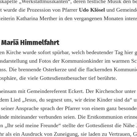
skapelle „Werkstattmusikanten“, deren festliche Musik den b
et wurde die Prozession von Pfarrer
Udo Klösel
und Gemeinde
eiterin Katharina Merther in den vergangenen Monaten intens
e Mariä Himmelfahrt
en Kirche wurde sofort spürbar, welch bedeutender Tag hier g
Jesusdarstellung und Fotos der Kommunionkinder im warmen Sc
nlass. Die brennende Osterkerze und die flackernden Kommun
sphäre, die viele Gottesdienstbesucher tief berührte.
emeinsam mit Gemeindereferent Eckert. Der Kirchenchor unter
 dem Lied „Jesus, du segnest uns, wir deine Kinder sind da“ u
 seiner Ansprache sprach der Pfarrer von einem ganz besonde
einde miteinander verbunden seien. Die Erstkommunion erinne
 „Ihr seid meine Freunde“ stellte der Gottesdienst die Nähe 
r als ein Ausdruck von Zuneigung, sie laden zu Vertrauen, 