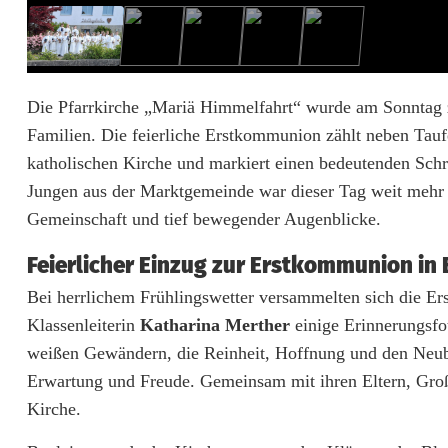
a
r
n
Die Pfarrkirche „Mariä Himmelfahrt“ wurde am Sonntag z
Familien. Die feierliche Erstkommunion zählt neben Tau
v
katholischen Kirche und markiert einen bedeutenden Sch
e
Jungen aus der Marktgemeinde war dieser Tag weit mehr al
r
Gemeinschaft und tief bewegender Augenblicke.
e
Feierlicher Einzug zur Erstkommunion in 
i
Bei herrlichem Frühlingswetter versammelten sich die E
Klassenleiterin
Katharina Merther
einige Erinnerungsfo
n
weißen Gewändern, die Reinheit, Hoffnung und den Neubeg
t
Erwartung und Freude. Gemeinsam mit ihren Eltern, Große
2
Kirche.
0