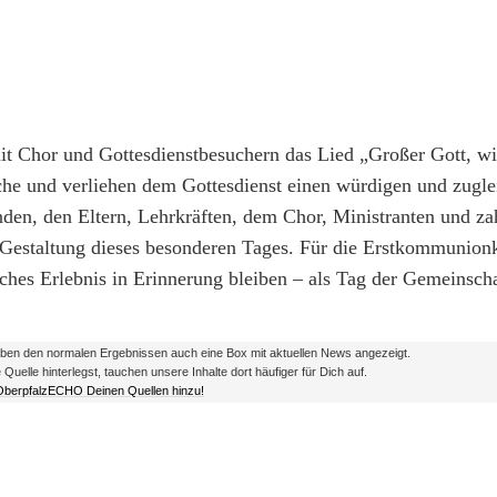
t Chor und Gottesdienstbesuchern das Lied „Großer Gott, wi
he und verliehen dem Gottesdienst einen würdigen und zugle
den, den Eltern, Lehrkräften, dem Chor, Ministranten und za
he Gestaltung dieses besonderen Tages. Für die Erstkommunion
iches Erlebnis in Erinnerung bleiben – als Tag der Gemeinscha
en den normalen Ergebnissen auch eine Box mit aktuellen News angezeigt.
lle hinterlegst, tauchen unsere Inhalte dort häufiger für Dich auf.
 OberpfalzECHO Deinen Quellen hinzu!