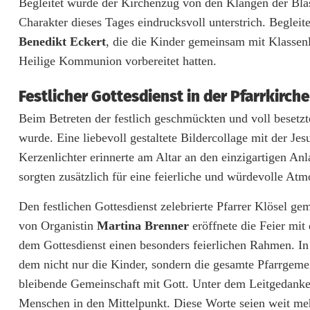
Begleitet wurde der Kirchenzug von den Klängen der Bla
Charakter dieses Tages eindrucksvoll unterstrich. Begleit
K
Benedikt Eckert
, die die Kinder gemeinsam mit Klassenl
i
Heilige Kommunion vorbereitet hatten.
n
Festlicher Gottesdienst in der Pfarrkirch
d
Beim Betreten der festlich geschmückten und voll besetzt
e
wurde. Eine liebevoll gestaltete Bildercollage mit der 
r
Kerzenlichter erinnerte am Altar an den einzigartigen A
sorgten zusätzlich für eine feierliche und würdevolle Atmo
u
Den festlichen Gottesdienst zelebrierte Pfarrer Klösel g
n
von Organistin
Martina Brenner
eröffnete die Feier mit
d
dem Gottesdienst einen besonders feierlichen Rahmen. In
G
dem nicht nur die Kinder, sondern die gesamte Pfarrgem
bleibende Gemeinschaft mit Gott. Unter dem Leitgedanken
e
Menschen in den Mittelpunkt. Diese Worte seien weit meh