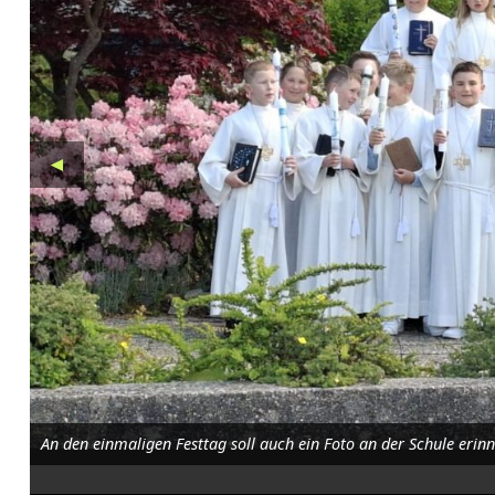
m
m
u
n
◄
i
o
n
i
n
E
s
An den einmaligen Festtag soll auch ein Foto an der Schule erinne
l