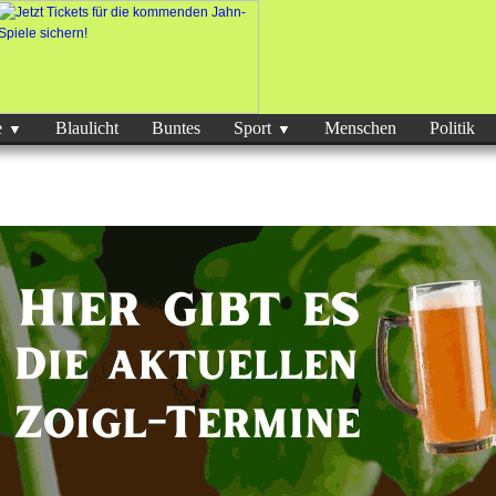
e
Blaulicht
Buntes
Sport
Menschen
Politik