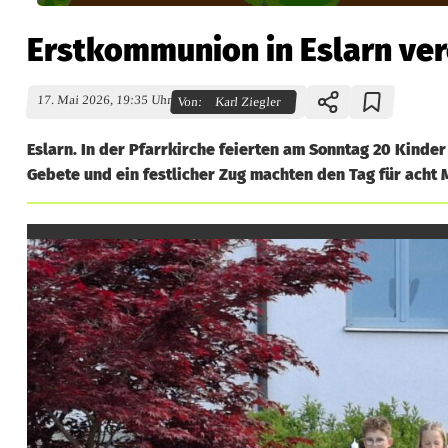
Erstkommunion in Eslarn ver
17. Mai 2026, 19:35 Uhr
Von:
Karl Ziegler
Eslarn. In der Pfarrkirche feierten am Sonntag 20 Kinde
Gebete und ein festlicher Zug machten den Tag für acht
E
r
s
t
k
o