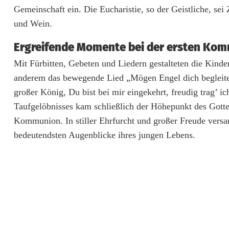
m
Gemeinschaft ein. Die Eucharistie, so der Geistliche, se
e
und Wein.
i
Ergreifende Momente bei der ersten Ko
n
Mit Fürbitten, Gebeten und Liedern gestalteten die Kinde
anderem das bewegende Lied „Mögen Engel dich begleiten
d
großer König, Du bist bei mir eingekehrt, freudig trag’ 
e
Taufgelöbnisses kam schließlich der Höhepunkt des Gott
Kommunion. In stiller Ehrfurcht und großer Freude versa
bedeutendsten Augenblicke ihres jungen Lebens.