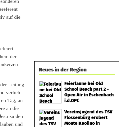
esonderen
referent
iv auf die
efeiert
hein der
ionkerzen
Neues in der Region
Feierlaune bei Old
 der Leitung
School Beach part 2 -
nd verlieh
Open Air in Eschenbach
ren Tag, an
i.d.OPf.
re an die
Vereinsjugend des TSV
Jesu zu den
Flossenbürg erobert
Monte Kaolino in
Glauben und