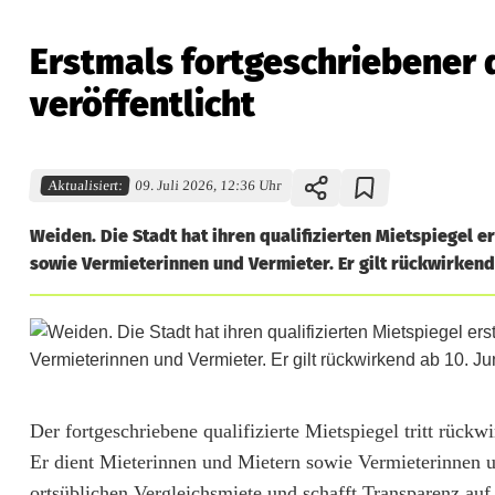
Erstmals fortgeschriebener q
veröffentlicht
Aktualisiert:
09. Juli 2026, 12:36 Uhr
Weiden. Die Stadt hat ihren qualifizierten Mietspiegel e
sowie Vermieterinnen und Vermieter. Er gilt rückwirkend 
E
Der fortgeschriebene qualifizierte Mietspiegel tritt rück
Er dient Mieterinnen und Mietern sowie Vermieterinnen un
r
ortsüblichen Vergleichsmiete und schafft Transparenz a