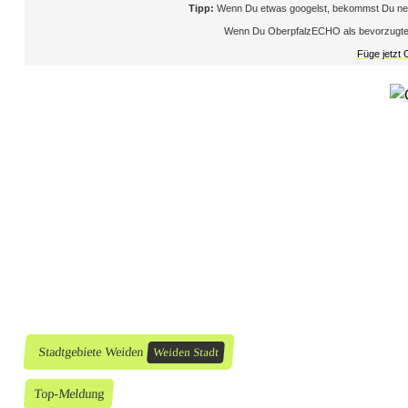
Tipp:
Wenn Du etwas googelst, bekommst Du neb
s
Wenn Du OberpfalzECHO als bevorzugte Que
Füge jetzt
c
h
r
i
e
b
e
n
e
Stadtgebiete Weiden
Weiden Stadt
r
Top-Meldung
q