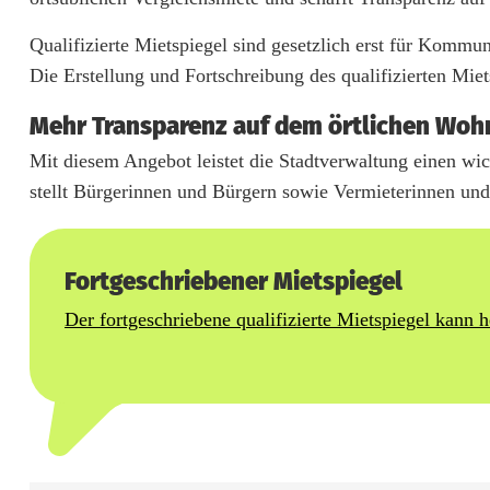
s
Qualifizierte Mietspiegel sind gesetzlich erst für Komm
t
Die Erstellung und Fortschreibung des qualifizierten Miets
m
Mehr Transparenz auf dem örtlichen Wo
a
Mit diesem Angebot leistet die Stadtverwaltung einen w
l
stellt Bürgerinnen und Bürgern sowie Vermieterinnen und 
s
f
Fortgeschriebener Mietspiegel
o
Der fortgeschriebene qualifizierte Mietspiegel kann 
r
t
g
e