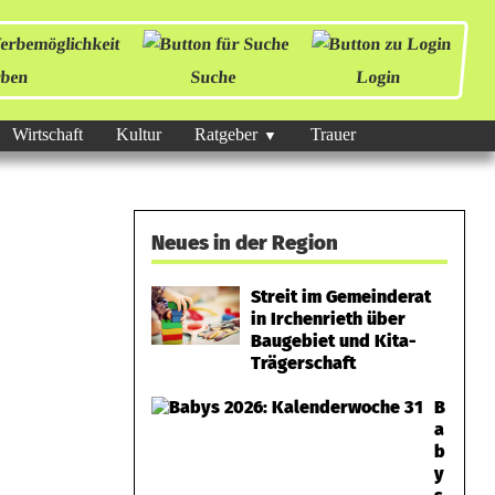
ben
Suche
Login
Wirtschaft
Kultur
Ratgeber
Trauer
Neues in der Region
Streit im Gemeinderat
in Irchenrieth über
Baugebiet und Kita-
Trägerschaft
B
a
b
y