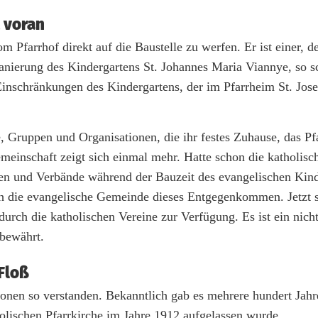
 voran
 Pfarrhof direkt auf die Baustelle zu werfen. Er ist einer, d
Sanierung des Kindergartens St. Johannes Maria Viannye, so s
n Einschränkungen des Kindergartens, der im Pfarrheim St. Jos
e, Gruppen und Organisationen, die ihr festes Zuhause, das Pf
einschaft zeigt sich einmal mehr. Hatte schon die katholisc
pen und Verbände während der Bauzeit des evangelischen Kind
h die evangelische Gemeinde dieses Entgegenkommen. Jetzt s
urch die katholischen Vereine zur Verfügung. Es ist ein nic
 bewährt.
 Floß
onen so verstanden. Bekanntlich gab es mehrere hundert Jahr
olischen Pfarrkirche im Jahre 1912 aufgelassen wurde.