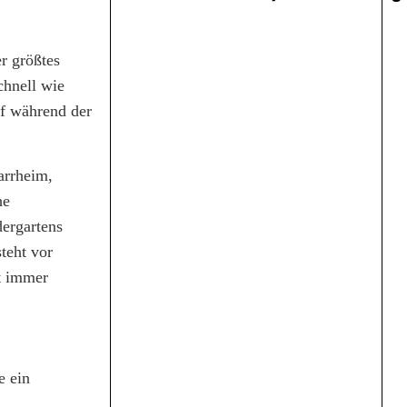
er größtes
chnell wie
ef während der
arrheim,
he
ergartens
teht vor
ht immer
e ein