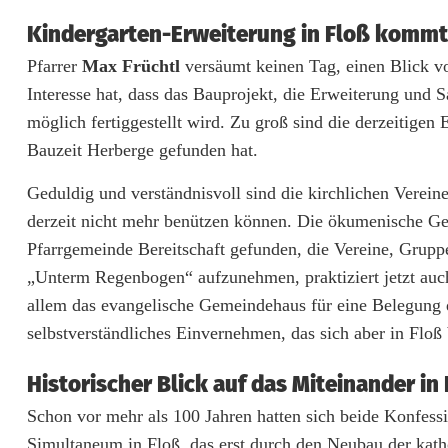
e
Kindergarten-Erweiterung in Floß kommt
i
Pfarrer
Max Früchtl
versäumt keinen Tag, einen Blick vom
t
Interesse hat, dass das Bauprojekt, die Erweiterung und 
möglich fertiggestellt wird. Zu groß sind die derzeitige
e
Bauzeit Herberge gefunden hat.
r
Geduldig und verständnisvoll sind die kirchlichen Verein
u
derzeit nicht mehr benützen können. Die ökumenische Gem
n
Pfarrgemeinde Bereitschaft gefunden, die Vereine, Grup
„Unterm Regenbogen“ aufzunehmen, praktiziert jetzt auc
g
allem das evangelische Gemeindehaus für eine Belegung d
d
selbstverständliches Einvernehmen, das sich aber in Floß
e
Historischer Blick auf das Miteinander in
s
Schon vor mehr als 100 Jahren hatten sich beide Konfessi
K
Simultaneum in Floß, das erst durch den Neubau der kath