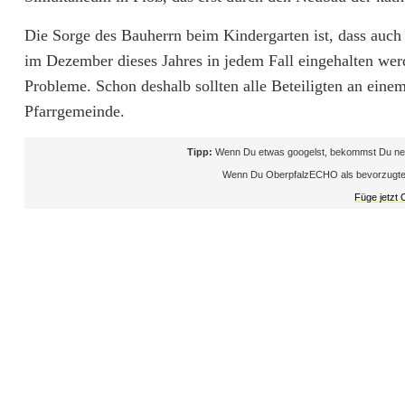
i
Die Sorge des Bauherrn beim Kindergarten ist, dass auch 
n
im Dezember dieses Jahres in jedem Fall eingehalten werd
Probleme. Schon deshalb sollten alle Beteiligten an eine
d
Pfarrgemeinde.
e
Tipp:
Wenn Du etwas googelst, bekommst Du neb
r
Wenn Du OberpfalzECHO als bevorzugte Que
g
Füge jetzt
a
r
t
e
n
s