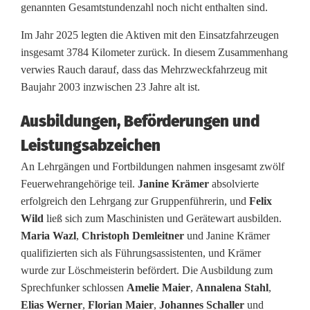
genannten Gesamtstundenzahl noch nicht enthalten sind.
z
Im Jahr 2025 legten die Aktiven mit den Einsatzfahrzeugen
i
insgesamt 3784 Kilometer zurück. In diesem Zusammenhang
e
verwies Rauch darauf, dass das Mehrzweckfahrzeug mit
Baujahr 2003 inzwischen 23 Jahre alt ist.
h
Ausbildungen, Beförderungen und
t
Leistungsabzeichen
e
An Lehrgängen und Fortbildungen nahmen insgesamt zwölf
r
Feuerwehrangehörige teil.
Janine Krämer
absolvierte
f
erfolgreich den Lehrgang zur Gruppenführerin, und
Felix
Wild
ließ sich zum Maschinisten und Gerätewart ausbilden.
o
Maria Wazl
,
Christoph Demleitner
und Janine Krämer
l
qualifizierten sich als Führungsassistenten, und Krämer
wurde zur Löschmeisterin befördert. Die Ausbildung zum
g
Sprechfunker schlossen
Amelie Maier
,
Annalena Stahl
,
r
Elias Werner
,
Florian Maier
,
Johannes Schaller
und