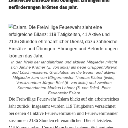
zahlreiche Einsätze und Übungen. Ehrungen und
Beförderungen krönten das Jahr.
In den Kreis der langjährigen und aktiven Mitglieder mischt
sich Janine Krämer (2. von links) als neue Gruppenführerin
und Löschmeisterin. Gratulation an die treuen und aktiven
Mitglieder kam von Bürgermeister Thomas Kleber (links),
Vorsitzendem Jürgen Bösl (6. von links) und zweitem
Kommandanten Markus Lehner (3. von links). Foto:
Feuerwehr Eslarn
F
Die Freiwillige Feuerwehr Eslarn blickt auf ein arbeitsreiches
Jahr zurück. Insgesamt wurden 119 Tätigkeiten verzeichnet,
e
bei denen 41 aktive Feuerwehrfrauen und Feuerwehrmänner
zusammen 2136 Stunden ehrenamtlichen Dienst leisteten.
u
Mit Kommandant
Georg Rauch
und seinem Stellvertreter