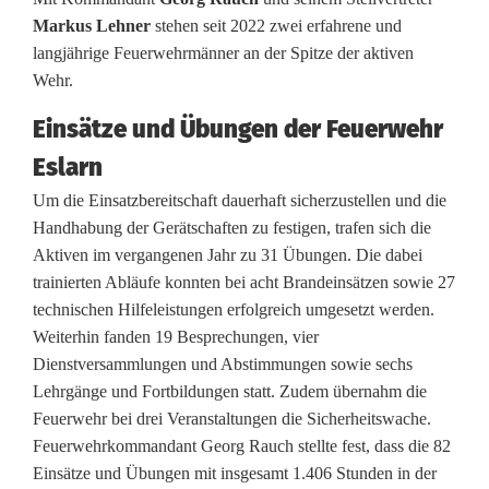
e
Markus Lehner
stehen seit 2022 zwei erfahrene und
langjährige Feuerwehrmänner an der Spitze der aktiven
r
Wehr.
w
Einsätze und Übungen der Feuerwehr
e
Eslarn
h
Um die Einsatzbereitschaft dauerhaft sicherzustellen und die
r
Handhabung der Gerätschaften zu festigen, trafen sich die
Aktiven im vergangenen Jahr zu 31 Übungen. Die dabei
E
trainierten Abläufe konnten bei acht Brandeinsätzen sowie 27
s
technischen Hilfeleistungen erfolgreich umgesetzt werden.
Weiterhin fanden 19 Besprechungen, vier
l
Dienstversammlungen und Abstimmungen sowie sechs
a
Lehrgänge und Fortbildungen statt. Zudem übernahm die
Feuerwehr bei drei Veranstaltungen die Sicherheitswache.
r
Feuerwehrkommandant Georg Rauch stellte fest, dass die 82
n
Einsätze und Übungen mit insgesamt 1.406 Stunden in der