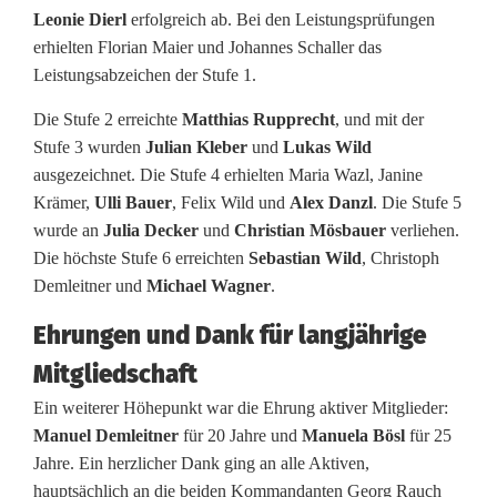
Leonie Dierl
erfolgreich ab. Bei den Leistungsprüfungen
e
erhielten Florian Maier und Johannes Schaller das
i
Leistungsabzeichen der Stufe 1.
c
Die Stufe 2 erreichte
Matthias Rupprecht
, und mit der
Stufe 3 wurden
Julian Kleber
und
Lukas Wild
h
ausgezeichnet. Die Stufe 4 erhielten Maria Wazl, Janine
e
Krämer,
Ulli Bauer
, Felix Wild und
Alex Danzl
. Die Stufe 5
wurde an
Julia Decker
und
Christian Mösbauer
verliehen.
J
Die höchste Stufe 6 erreichten
Sebastian Wild
, Christoph
a
Demleitner und
Michael Wagner
.
h
Ehrungen und Dank für langjährige
r
Mitgliedschaft
Ein weiterer Höhepunkt war die Ehrung aktiver Mitglieder:
e
Manuel Demleitner
für 20 Jahre und
Manuela Bösl
für 25
s
Jahre. Ein herzlicher Dank ging an alle Aktiven,
hauptsächlich an die beiden Kommandanten Georg Rauch