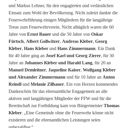
b
und Markus Lehner, für den engagierten und verlässlichen
i
Einsatz zum Wohl der Bevölkerung. Nicht zuletzt dankte die
Feuerwehrführung einigen Mitgliedern für die langjährige
l
Treue zum Feuerwehrverein. Nicht alltäglich waren die 60
a
Jahre von
Ernst Bauer
und die 50 Jahre von
Oskar
Fürtsch
,
Albert Gollwitzer
,
Andreas Kleber
,
Georg
n
Kleber
,
Hans Kleber
und
Hans Zimmermann
. Ein Dank
z
für 40 Jahre ging an
Josef Karl und Georg
Zierer
, für 30
Jahre an
Johannes Kleber und Harald
Lang
, für 20 an
Manuel Demleitner
,
Jaqueline Kaiser
,
Wolfgang Kleber
und Alexander
Zimmermann
und für 10 Jahre an
Anton
Reindl
und
Melanie Zilbauer
. Ein von Herzen kommendes
Dankeschön für das ehrenamtliche Engagement an alle
aktiven und langjährigen Mitglieder der FFW und für die
Bereitschaft zur Fortbildung kam von Bürgermeister
Thomas
Kleber
. „Eine Gemeinde ohne die Feuerwehr könne nicht
existieren und die ehrenamtlichen Leistungen seien
unbezahlbar.“