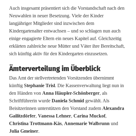
Auch insgesamt präsentiert sich die Vorstandschaft nach den
n
Neuwahlen in neuer Besetzung. Viele der Kinder
d
langjähriger Mitglieder sind inzwischen dem
Kindergartenalter entwachsen – und so schlagen nun auch
e
einige engagierte Eltern ein neues Kapitel auf. Gleichzeitig
s
erklärten zahlreiche neue Mütter und Väter ihre Bereitschaft,
sich künftig aktiv für den Kindergarten einzusetzen.
K
i
Ämterverteilung im Überblick
Das Amt der stellvertretenden Vorsitzenden übernimmt
n
künftig
Stephanie Trisl
. Die Kassenverwaltung liegt nun in
d
den Händen von
Anna Häupler-Schönberger
, als
Schriftführerin wurde
Daniela Schmid
gewählt. Als
e
Beisitzerinnen unterstützen den Vorstand zudem
Alexandra
r
Gailitzdörfer
,
Vanessa Lehner
,
Carina Muckof
,
Christina Trottmann-Käs
,
Annemarie Walbrunn
und
g
Julia Gmeiner
.