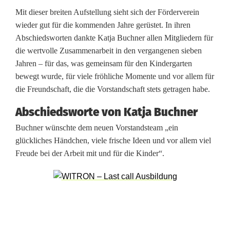
a
Mit dieser breiten Aufstellung sieht sich der Förderverein
r
wieder gut für die kommenden Jahre gerüstet. In ihren
Abschiedsworten dankte Katja Buchner allen Mitgliedern für
t
die wertvolle Zusammenarbeit in den vergangenen sieben
e
Jahren – für das, was gemeinsam für den Kindergarten
bewegt wurde, für viele fröhliche Momente und vor allem für
n
die Freundschaft, die die Vorstandschaft stets getragen habe.
s
Abschiedsworte von Katja Buchner
S
Buchner wünschte dem neuen Vorstandsteam „ein
t
glückliches Händchen, viele frische Ideen und vor allem viel
Freude bei der Arbeit mit und für die Kinder“.
.
J
o
h