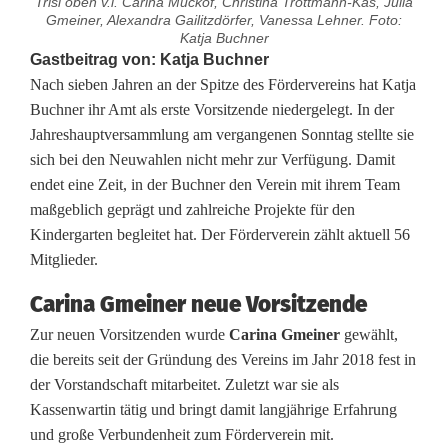
Trisl oben v.l. Carina Muckof, Christina Trottmann-Käs, Julia
Gmeiner, Alexandra Gailitzdörfer, Vanessa Lehner. Foto:
Katja Buchner
F
Gastbeitrag von:
Katja Buchner
Nach sieben Jahren an der Spitze des Fördervereins hat Katja
ö
Buchner ihr Amt als erste Vorsitzende niedergelegt. In der
Jahreshauptversammlung am vergangenen Sonntag stellte sie
r
sich bei den Neuwahlen nicht mehr zur Verfügung. Damit
d
endet eine Zeit, in der Buchner den Verein mit ihrem Team
maßgeblich geprägt und zahlreiche Projekte für den
e
Kindergarten begleitet hat. Der Förderverein zählt aktuell 56
r
Mitglieder.
v
Carina Gmeiner neue Vorsitzende
e
Zur neuen Vorsitzenden wurde
Carina Gmeiner
gewählt,
die bereits seit der Gründung des Vereins im Jahr 2018 fest in
r
der Vorstandschaft mitarbeitet. Zuletzt war sie als
e
Kassenwartin tätig und bringt damit langjährige Erfahrung
und große Verbundenheit zum Förderverein mit.
i