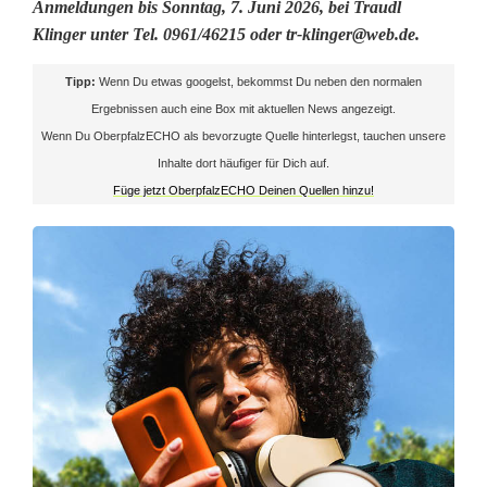
Anmeldungen bis Sonntag, 7. Juni 2026, bei Traudl
i
Klinger unter Tel. 0961/46215 oder tr-klinger@web.de.
m
Tipp:
Wenn Du etwas googelst, bekommst Du neben den normalen
u
Ergebnissen auch eine Box mit aktuellen News angezeigt.
Wenn Du OberpfalzECHO als bevorzugte Quelle hinterlegst, tauchen unsere
l
Inhalte dort häufiger für Dich auf.
t
Füge jetzt OberpfalzECHO Deinen Quellen hinzu!
a
n
k
i
r
c
h