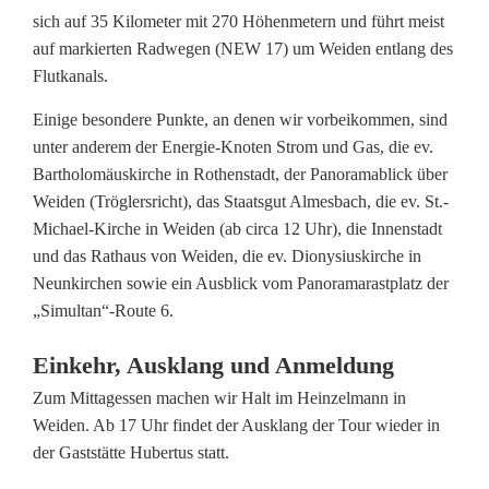
d
sich auf 35 Kilometer mit 270 Höhenmetern und führt meist
auf markierten Radwegen (NEW 17) um Weiden entlang des
e
Flutkanals.
n
Einige besondere Punkte, an denen wir vorbeikommen, sind
l
unter anderem der Energie-Knoten Strom und Gas, die ev.
Bartholomäuskirche in Rothenstadt, der Panoramablick über
a
Weiden (Tröglersricht), das Staatsgut Almesbach, die ev. St.-
d
Michael-Kirche in Weiden (ab circa 12 Uhr), die Innenstadt
und das Rathaus von Weiden, die ev. Dionysiuskirche in
e
Neunkirchen sowie ein Ausblick vom Panoramarastplatz der
n
„Simultan“-Route 6.
z
Einkehr, Ausklang und Anmeldung
u
Zum Mittagessen machen wir Halt im Heinzelmann in
Weiden. Ab 17 Uhr findet der Ausklang der Tour wieder in
r
der Gaststätte Hubertus statt.
S