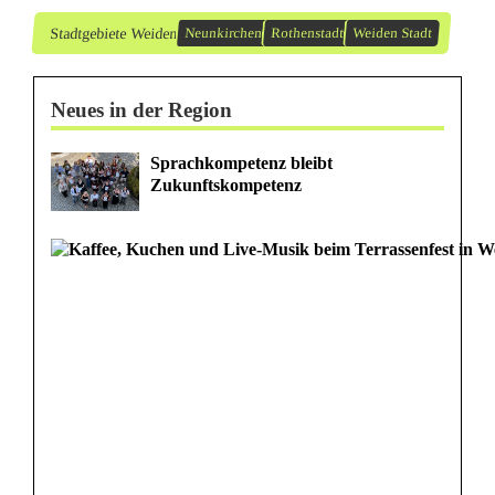
i
Stadtgebiete Weiden
Neunkirchen
Rothenstadt
Weiden Stadt
n
Neues in der Region
Sprachkompetenz bleibt
Zukunftskompetenz