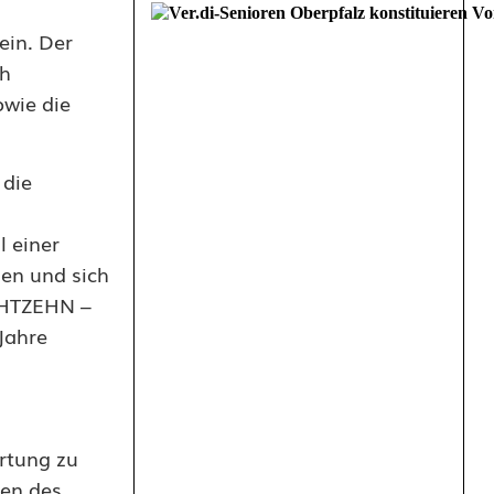
ein. Der
ch
owie die
 die
il einer
den und sich
CHTZEHN –
Jahre
ortung zu
en des