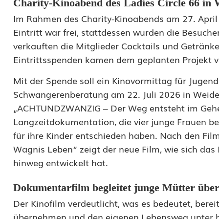
Charity-Kinoabend des Ladies Circle 66 in
i
Im Rahmen des Charity-Kinoabends am 27. April 
e
Eintritt war frei, stattdessen wurden die Besuc
s
verkauften die Mitglieder Cocktails und Geträn
Eintrittsspenden kamen dem geplanten Projekt
C
Mit der Spende soll ein Kinovormittag für Jugend
i
Schwangerenberatung am 22. Juli 2026 in Weiden
r
„ACHTUNDZWANZIG – Der Weg entsteht im Geh
c
Langzeitdokumentation, die vier junge Frauen be
für ihre Kinder entschieden haben. Nach den F
l
Wagnis Leben“ zeigt der neue Film, wie sich das 
e
hinweg entwickelt hat.
6
Dokumentarfilm begleitet junge Mütter über
6
Der Kinofilm verdeutlicht, was es bedeutet, bere
s
übernehmen und den eigenen Lebensweg unter b