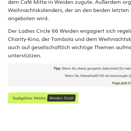
A
dem Café Mitte in Weiden zugute. Außerdem organ
Weihnachtskalenders, der an den beiden letzt
E
angeboten wird.
W
Der Ladies Circle 66 Weiden engagiert sich regel
e
Charity-Kino, der Tombola und dem Weihnachtsk
i
auch auf gesellschaftlich wichtige Themen auf
unterstützen.
d
e
Tipp:
Wenn Du etwas googelst, bekommst Du neben
Wenn Du OberpfalzECHO als bevorzugte Quel
n
Füge jetzt 
Weiden Stadt
Stadtgebiete Weiden