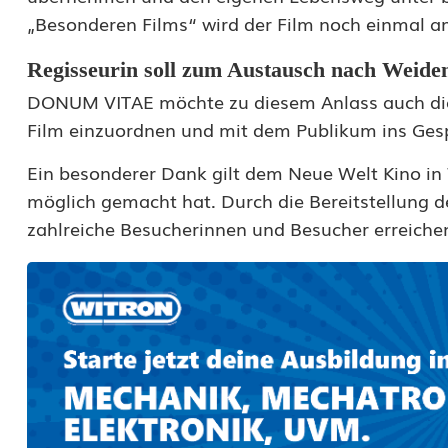
„Besonderen Films“ wird der Film noch einmal a
p
e
Regisseurin soll zum Austausch nach Weid
n
DONUM VITAE möchte zu diesem Anlass auch die
Film einzuordnen und mit dem Publikum ins Ge
d
Ein besonderer Dank gilt dem Neue Welt Kino in 
e
möglich gemacht hat. Durch die Bereitstellung 
t
zahlreiche Besucherinnen und Besucher erreiche
8
0
0
E
u
r