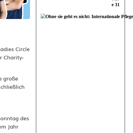
e 31
adies Circle
 Charity-
e große
chließlich
 Sonntag des
sem Jahr