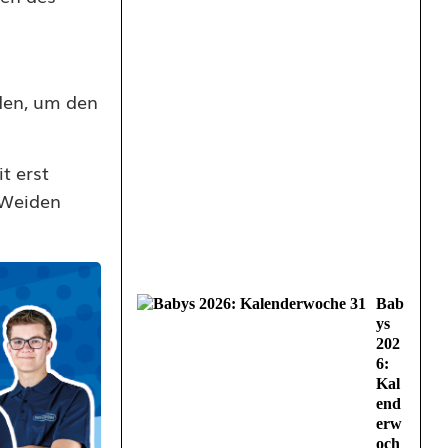
den, um den
t erst
 Weiden
Bab
ys
202
6:
Kal
end
erw
och