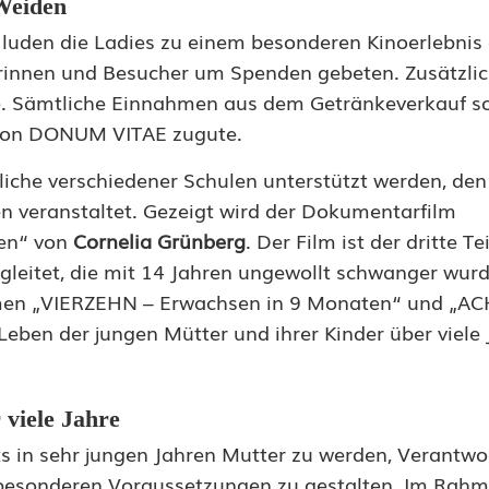
 Weiden
luden die Ladies zu einem besonderen Kinoerlebnis 
herinnen und Besucher um Spenden gebeten. Zusätzli
ke. Sämtliche Einnahmen aus dem Getränkeverkauf s
 von DONUM VITAE zugute.
liche verschiedener Schulen unterstützt werden, den
 veranstaltet. Gezeigt wird der Dokumentarfilm
en“ von
Cornelia Grünberg
. Der Film ist der dritte Te
gleitet, die mit 14 Jahren ungewollt schwanger wur
ilmen „VIERZEHN – Erwachsen in 9 Monaten“ und „A
Leben der jungen Mütter und ihrer Kinder über viele 
 viele Jahre
its in sehr jungen Jahren Mutter zu werden, Verantw
esonderen Voraussetzungen zu gestalten. Im Rahm