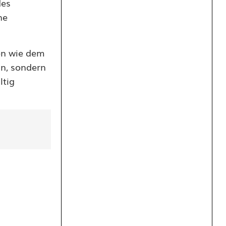
des
ne
nen wie dem
n, sondern
ltig