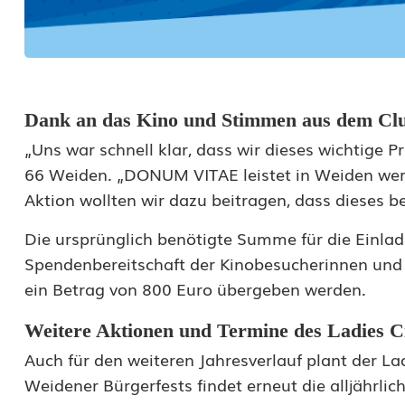
o
a
n
Dank an das Kino und Stimmen aus dem Cl
D
„Uns war schnell klar, dass wir dieses wichtige P
O
66 Weiden. „DONUM VITAE leistet in Weiden wertv
Aktion wollten wir dazu beitragen, dass dieses b
N
U
Die ursprünglich benötigte Summe für die Einlad
Spendenbereitschaft der Kinobesucherinnen und 
M
ein Betrag von 800 Euro übergeben werden.
V
Weitere Aktionen und Termine des Ladies C
I
Auch für den weiteren Jahresverlauf plant der L
T
Weidener Bürgerfests findet erneut die alljährl