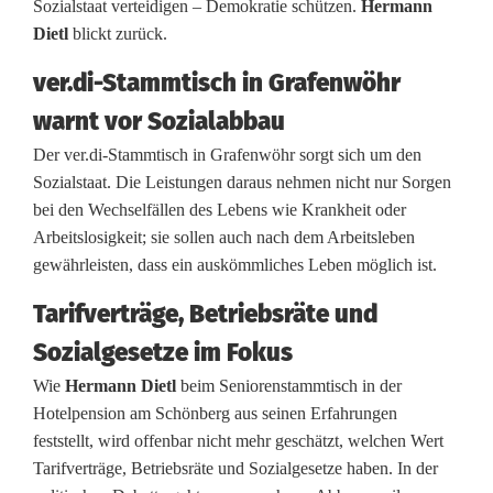
G
Sozialstaat verteidigen – Demokratie schützen.
Hermann
Dietl
blickt zurück.
e
ver.di-Stammtisch in Grafenwöhr
w
warnt vor Sozialabbau
e
Der ver.di-Stammtisch in Grafenwöhr sorgt sich um den
r
Sozialstaat. Die Leistungen daraus nehmen nicht nur Sorgen
bei den Wechselfällen des Lebens wie Krankheit oder
k
Arbeitslosigkeit; sie sollen auch nach dem Arbeitsleben
s
gewährleisten, dass ein auskömmliches Leben möglich ist.
c
Tarifverträge, Betriebsräte und
h
Sozialgesetze im Fokus
a
Wie
Hermann Dietl
beim Seniorenstammtisch in der
Hotelpension am Schönberg aus seinen Erfahrungen
f
feststellt, wird offenbar nicht mehr geschätzt, welchen Wert
t
Tarifverträge, Betriebsräte und Sozialgesetze haben. In der