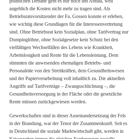
politischen Debatte geht es nur noch um Abbau, weil
s
angeblich die Kosten nicht mehr zu tragen sind. Als
s
Betriebsratsvorsitzender der Fa. Gossen konnte er erleben,
wie wichtig diese Grundlagen für die Interessenvertretung
e
sind. Ohne Betriebsrat kein Sozialplan, ohne Tarifvertrag nur
n
Dumpinglöhne, ohne Sozialgesetze kein Schutz bei den
vielfältigen Wechselfällen des Lebens wie Krankheit,
i
Arbeitslosigkeit und Rente für die Lebensleistung. Dem
stimmten die anwesenden ehemaligen Betriebs- und
o
Personalräte von den Streitkräften, dem Gesundheitswesen
r
und der Papierverarbeitung voll inhaltlich zu. Die aktuellen
Angriffe auf Tarifverträge – Zwangsschlichtung –, die
e
Gesundheitsversorgung in der Fläche oder die gesetzliche
n
Rente müssen zurückgewiesen werden.
i
Gewerkschaften sind in dieser Auseinandersetzung der Fels
n
in der Brandung, war der Tenor der Zusammenkunft. Seit es
in Deutschland die soziale Marktwirtschaft gibt, werden in
G
Krisenzeiten immer die gleichen Forderungen gestellt: