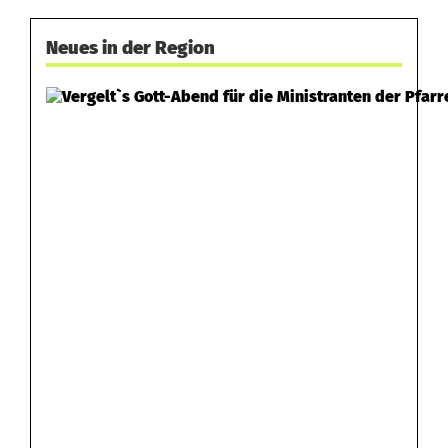
t
Neues in der Region
e
i
d
i
g
e
n
S
o
z