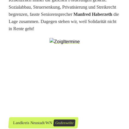
r
Sozialabbau, Steuersenkung, Privatisierung und Streikrecht
begrenzen, fasste Seniorensprecher
Manfred Haberzeth
die
a
Lage zusammen. Dagegen stehen wir, weil Solidarität nicht
f
in Rente geht!
e
n
w
ö
h
r
v
e
Landkreis Neustadt/WN
Grafenwöhr
r