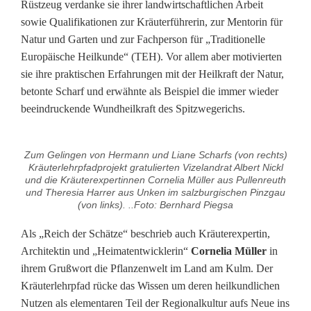
Rüstzeug verdanke sie ihrer landwirtschaftlichen Arbeit
f
sowie Qualifikationen zur Kräuterführerin, zur Mentorin für
a
Natur und Garten und zur Fachperson für „Traditionelle
Europäische Heilkunde“ (TEH). Vor allem aber motivierten
d
sie ihre praktischen Erfahrungen mit der Heilkraft der Natur,
G
betonte Scharf und erwähnte als Beispiel die immer wieder
beeindruckende Wundheilkraft des Spitzwegerichs.
ä
n
Zum Gelingen von Hermann und Liane Scharfs (von rechts)
Kräuterlehrpfadprojekt gratulierten Vizelandrat Albert Nickl
s
und die Kräuterexpertinnen Cornelia Müller aus Pullenreuth
und Theresia Harrer aus Unken im salzburgischen Pinzgau
m
(von links). ..Foto: Bernhard Piegsa
ü
Als „Reich der Schätze“ beschrieb auch Kräuterexpertin,
h
Architektin und „Heimatentwicklerin“
Cornelia Müller
in
ihrem Grußwort die Pflanzenwelt im Land am Kulm. Der
l
Kräuterlehrpfad rücke das Wissen um deren heilkundlichen
e
Nutzen als elementaren Teil der Regionalkultur aufs Neue ins