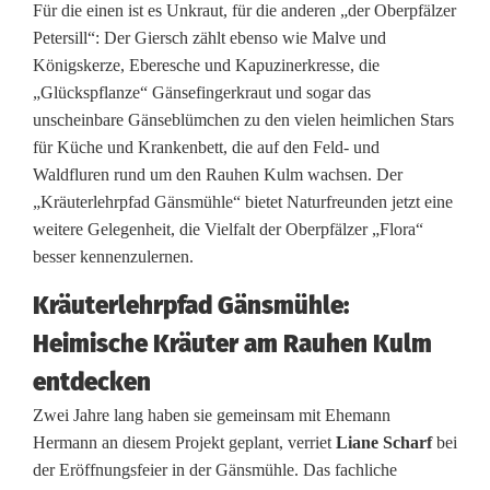
K
Für die einen ist es Unkraut, für die anderen „der Oberpfälzer
Petersill“: Der Giersch zählt ebenso wie Malve und
r
Königskerze, Eberesche und Kapuzinerkresse, die
„Glückspflanze“ Gänsefingerkraut und sogar das
ä
unscheinbare Gänseblümchen zu den vielen heimlichen Stars
u
für Küche und Krankenbett, die auf den Feld- und
Waldfluren rund um den Rauhen Kulm wachsen. Der
t
„Kräuterlehrpfad Gänsmühle“ bietet Naturfreunden jetzt eine
e
weitere Gelegenheit, die Vielfalt der Oberpfälzer „Flora“
besser kennenzulernen.
r
Kräuterlehrpfad Gänsmühle:
l
Heimische Kräuter am Rauhen Kulm
e
entdecken
h
Zwei Jahre lang haben sie gemeinsam mit Ehemann
r
Hermann an diesem Projekt geplant, verriet
Liane Scharf
bei
p
der Eröffnungsfeier in der Gänsmühle. Das fachliche