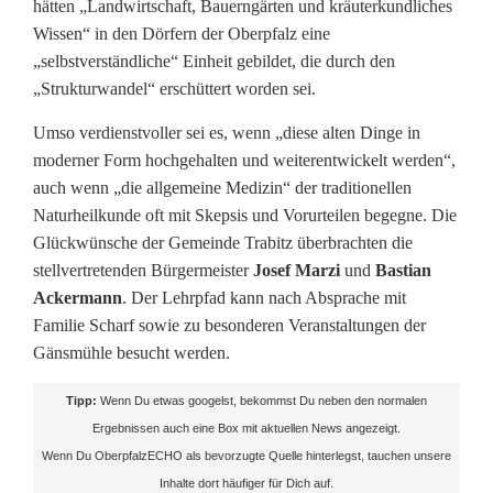
r
hätten „Landwirtschaft, Bauerngärten und kräuterkundliches
Wissen“ in den Dörfern der Oberpfalz eine
a
„selbstverständliche“ Einheit gebildet, die durch den
b
„Strukturwandel“ erschüttert worden sei.
i
Umso verdienstvoller sei es, wenn „diese alten Dinge in
moderner Form hochgehalten und weiterentwickelt werden“,
t
auch wenn „die allgemeine Medizin“ der traditionellen
z
Naturheilkunde oft mit Skepsis und Vorurteilen begegne. Die
Glückwünsche der Gemeinde Trabitz überbrachten die
stellvertretenden Bürgermeister
Josef Marzi
und
Bastian
Ackermann
. Der Lehrpfad kann nach Absprache mit
Familie Scharf sowie zu besonderen Veranstaltungen der
Gänsmühle besucht werden.
Tipp:
Wenn Du etwas googelst, bekommst Du neben den normalen
Ergebnissen auch eine Box mit aktuellen News angezeigt.
Wenn Du OberpfalzECHO als bevorzugte Quelle hinterlegst, tauchen unsere
Inhalte dort häufiger für Dich auf.