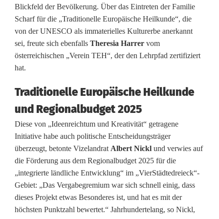
Blickfeld der Bevölkerung. Über das Eintreten der Familie
e
Scharf für die „Traditionelle Europäische Heilkunde“, die
r
von der UNESCO als immaterielles Kulturerbe anerkannt
sei, freute sich ebenfalls
Theresia Harrer
vom
ö
österreichischen „Verein TEH“, der den Lehrpfad zertifiziert
hat.
f
f
Traditionelle Europäische Heilkunde
n
und Regionalbudget 2025
e
Diese von „Ideenreichtum und Kreativität“ getragene
Initiative habe auch politische Entscheidungsträger
t
überzeugt, betonte Vizelandrat
Albert Nickl
und verwies auf
die Förderung aus dem Regionalbudget 2025 für die
i
„integrierte ländliche Entwicklung“ im „VierStädtedreieck“-
n
Gebiet: „Das Vergabegremium war sich schnell einig, dass
dieses Projekt etwas Besonderes ist, und hat es mit der
T
höchsten Punktzahl bewertet.“ Jahrhundertelang, so Nickl,