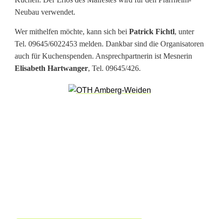
Neubau verwendet.
h
Wer mithelfen möchte, kann sich bei
Patrick Fichtl
, unter
e
Tel. 09645/6022453 melden. Dankbar sind die Organisatoren
r
auch für Kuchenspenden. Ansprechpartnerin ist Mesnerin
Elisabeth Hartwanger
, Tel. 09645/426.
P
f
a
r
r
g
a
r