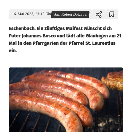
16. Mai 2023, 13:12 Uhr
Von:
Robert Dotzauer
Eschenbach. Ein zünftiges Maifest wünscht sich
Pater Johannes Bosco und lädt alle Gläubigen am 21.
Mai in den Pfarrgarten der Pfarrei St. Laurentius
ein.
M
a
i
f
e
s