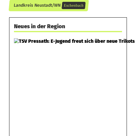
t
Landkreis Neustadt/WN
Eschenbach
e
n
Neues in der Region