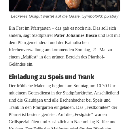
t
Leckeres Grillgut wartet auf die Gäste. Symbolbild: pixabay
i
Ein Fest im Pfarrgarten – das gab es noch nie. Das soll sich
m
ändern, sagt Stadtpfarrer
Pater
Johannes Bosco
und lädt mit
E
dem Pfarrgemeinderat und der Katholischen
Kirchenverwaltung am kommenden Sonntag, 21. Mai zu
s
einem „Maifest“ in den grünen Bereich des Pfarrhof-
c
Geländes ein.
h
Einladung zu Speis und Trank
e
Der fröhliche Maientag beginnt am Sonntag um 10.30 Uhr
mit einem Gottesdienst in der Stadtpfarrkirche. Anschließend
n
sind die Gläubigen und alle Eschenbacher bei Speis und
b
Trank in den Pfarrgarten eingeladen. Das „Festkomitee“ der
Pfarrei ist bestens gerüstet. Auf die „Festgäste“ warten
a
Grillspezialitäten und zusätzlich am Nachmittag Kaffee und
c
Kuchen. Der Erlös des Maifestes wird für den Pfarrheim-