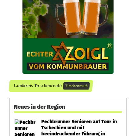
s
e
i
m
B
a
y
e
Landkreis Tirschenreuth
Tirschenreuth
r
i
Neues in der Region
s
Pechbrunner Senioren auf Tour in
Tschechien und mit
c
beeindruckender Führung in