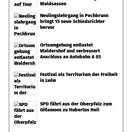
h
Waldsassen
e
Neulingslehrgang in Pechbrunn
bringt 15 neue Schiedsrichter
n
hervor
W
Ortsumgehung entlastet
a
Waldershof und verbessert
Anschluss an Autobahn A 93
l
d
Festival als Territorium der Freiheit
in Lwiw
SPD fährt aus der Oberpfalz zum
Gillamoos zu Hubertus Heil