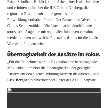
Roten Schulhaus Einblick in die Arbeit einer Kulturinitiative
E
und erfuhren mehr über die ILE Grüner Dreiberg, die
x
regionalen Zusammenhalt und gemeinsame
Entwicklungsvorhaben fördert. Der Besuch des Adventure
k
Camps Schnitzmühle in Viechtach machte deutlich, wie
u
touristische Angebote mit regionalen Initiativen verzahnt
werden können und welche Potenziale daraus für die lokale
r
Wertschöpfung entstehen.
s
Übertragbarkeit der Ansätze im Fokus
i
„Für die Teilnehmer war die Exkursion eine hervorragende
Möglichkeit, um über die Übertragbarkeit der gezeigten
o
Ansätze auf den eigenen Wirkungskreis zu diskutieren“, sagt
n
Erik Bergner
, stellvertretender Leiter des ALE Oberpfalz.
a
u
s