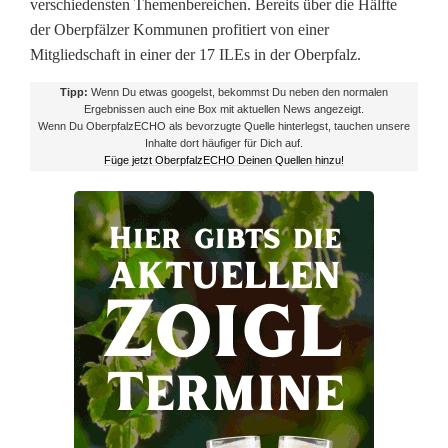
verschiedensten Themenbereichen. Bereits über die Hälfte
der Oberpfälzer Kommunen profitiert von einer
h
Mitgliedschaft in einer der 17 ILEs in der Oberpfalz.
s
Tipp:
Wenn Du etwas googelst, bekommst Du neben den normalen
e
Ergebnissen auch eine Box mit aktuellen News angezeigt.
Wenn Du OberpfalzECHO als bevorzugte Quelle hinterlegst, tauchen unsere
Inhalte dort häufiger für Dich auf.
t
Füge jetzt OberpfalzECHO Deinen Quellen hinzu!
z
t
I
m
p
u
l