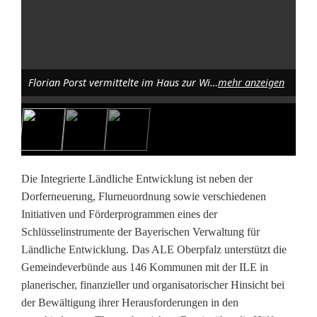
T
i
r
Florian Porst vermittelte im Haus zur Wildnis in Lindberg praxisnahe Impulse für den Umgang mit Besucherströmen und die Balance zwischen Schutz und Nutzung der Natur. Foto: David Rieß
mehr anzeigen
s
c
h
e
Die Integrierte Ländliche Entwicklung ist neben der
Dorferneuerung, Flurneuordnung sowie verschiedenen
n
Initiativen und Förderprogrammen eines der
Schlüsselinstrumente der Bayerischen Verwaltung für
r
Ländliche Entwicklung. Das ALE Oberpfalz unterstützt die
e
Gemeindeverbünde aus 146 Kommunen mit der ILE in
planerischer, finanzieller und organisatorischer Hinsicht bei
u
der Bewältigung ihrer Herausforderungen in den
t