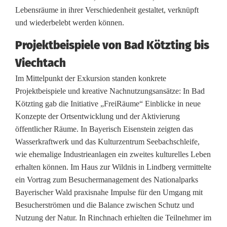
r
Lebensräume in ihrer Verschiedenheit gestaltet, verknüpft
und wiederbelebt werden können.
p
f
Projektbeispiele von Bad Kötzting bis
Viechtach
ä
Im Mittelpunkt der Exkursion standen konkrete
l
Projektbeispiele und kreative Nachnutzungsansätze: In Bad
z
Kötzting gab die Initiative „FreiRäume“ Einblicke in neue
Konzepte der Ortsentwicklung und der Aktivierung
e
öffentlicher Räume. In Bayerisch Eisenstein zeigten das
r
Wasserkraftwerk und das Kulturzentrum Seebachschleife,
wie ehemalige Industrieanlagen ein zweites kulturelles Leben
I
erhalten können. Im Haus zur Wildnis in Lindberg vermittelte
L
ein Vortrag zum Besuchermanagement des Nationalparks
Bayerischer Wald praxisnahe Impulse für den Umgang mit
E
Besucherströmen und die Balance zwischen Schutz und
-
Nutzung der Natur. In Rinchnach erhielten die Teilnehmer im