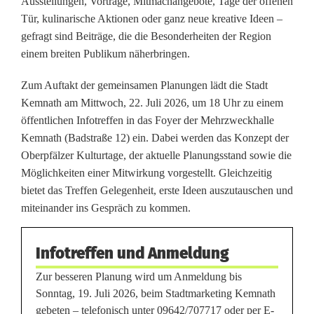
Ausstellungen, Vorträge, Mitmachangebote, Tage der offenen
2
Tür, kulinarische Aktionen oder ganz neue kreative Ideen –
gefragt sind Beiträge, die die Besonderheiten der Region
0
einem breiten Publikum näherbringen.
2
Zum Auftakt der gemeinsamen Planungen lädt die Stadt
7
Kemnath am Mittwoch, 22. Juli 2026, um 18 Uhr zu einem
öffentlichen Infotreffen in das Foyer der Mehrzweckhalle
:
Kemnath (Badstraße 12) ein. Dabei werden das Konzept der
K
Oberpfälzer Kulturtage, der aktuelle Planungsstand sowie die
Möglichkeiten einer Mitwirkung vorgestellt. Gleichzeitig
e
bietet das Treffen Gelegenheit, erste Ideen auszutauschen und
m
miteinander ins Gespräch zu kommen.
n
Infotreffen und Anmeldung
a
Zur besseren Planung wird um Anmeldung bis
t
Sonntag, 19. Juli 2026, beim Stadtmarketing Kemnath
h
gebeten – telefonisch unter 09642/707717 oder per E-