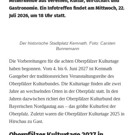
Mitwirkende aus Vereinen, Kultur, Wirtschaft und
Gastronomie. Ein Infotreffen findet am Mittwoch, 22.
Juli 2026, um 18 Uhr statt.
O
Der historische Stadtplatz Kemnath. Foto: Carsten
b
Bunnemann
e
Die Vorbereitungen für die achten Oberpfälzer Kulturtage
haben begonnen. Vom 4. bis 6. Juni 2027 ist Kemnath
r
Gastgeber der traditionsreichen Veranstaltungsreihe des
p
Oberpfälzer Kulturbundes. Die Kulturtage finden alle zwei
Jahre an wechselnden Orten in der Oberpfalz statt. In den
f
Jahren dazwischen richtet der Oberpfälzer Kulturbund den
ä
Bayerischen Nordgautag aus – das größte Kulturfest der
Oberpfalz. Zuletzt waren die Oberpfälzer Kulturtage 2025 in
l
Hirschau zu Gast.
z
Oberpfälzer Kulturtage 2027 in