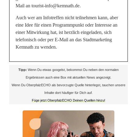
Mail an tourist-info@kemnath.de.
s
Auch wer am Infotreffen nicht teilnehmen kann, aber
u
eine Idee für einen Programmpunkt oder Interesse an
einer Mitwirkung hat, ist herzlich eingeladen, sich
c
telefonisch oder per E-Mail an das Stadtmarketing
h
Kemnath zu wenden.
t
M
Tipp:
Wenn Du etwas googelst, bekommst Du neben den normalen
Ergebnissen auch eine Box mit aktuellen News angezeigt.
i
Wenn Du OberpfalzECHO als bevorzugte Quelle hinterlegst, tauchen unsere
t
Inhalte dort häufiger für Dich auf.
Füge jetzt OberpfalzECHO Deinen Quellen hinzu!
w
i
r