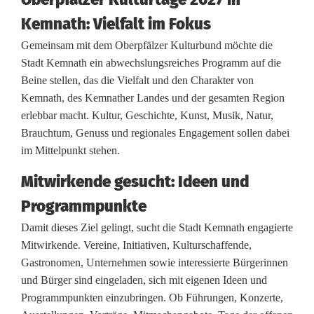
e
Kemnath: Vielfalt im Fokus
r
Gemeinsam mit dem Oberpfälzer Kulturbund möchte die
Stadt Kemnath ein abwechslungsreiches Programm auf die
K
Beine stellen, das die Vielfalt und den Charakter von
u
Kemnath, des Kemnather Landes und der gesamten Region
erlebbar macht. Kultur, Geschichte, Kunst, Musik, Natur,
l
Brauchtum, Genuss und regionales Engagement sollen dabei
t
im Mittelpunkt stehen.
u
Mitwirkende gesucht: Ideen und
r
Programmpunkte
t
Damit dieses Ziel gelingt, sucht die Stadt Kemnath engagierte
Mitwirkende. Vereine, Initiativen, Kulturschaffende,
a
Gastronomen, Unternehmen sowie interessierte Bürgerinnen
g
und Bürger sind eingeladen, sich mit eigenen Ideen und
Programmpunkten einzubringen. Ob Führungen, Konzerte,
e