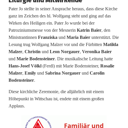
Liturgie und Mitwirkende
s
Pater Jo stellte in seiner Ansprache heraus, dass diese Kirche
ganz im Zeichen des hl. Wolfgang steht und ging auf das
e
Wirken des Heiligen ein. Pater Jo wurde bei der
Patroziniumsmesse von der Mesnerin
Katrin Baier
, den
m
Ministrantinnen
Franziska
und
Maria Baier
unterstützt. Die
i
Lesung trug Wolfgang Malzer vor und die Fürbitten
Matilda
Malzer
,
Christin
und
Leon Norgauer
,
Veronika Baier
t
und
Marie Bodensteiner
. Die musikalische Leitung hatte
P
Hans-Josef Völkl
(Ferdl) mit Marie Bodensteiner,
Rosalie
Malzer
,
Emily
und
Sabrina Norgauer
und
Carolin
a
Bodensteiner
.
t
Diese kirchliche Zeremonie, die alljährlich mit einem
e
Höhepunkt in Wittschau ist, endete mit einem großen
Applaus.
r
J