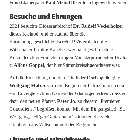
Franziskanerpater
Paul Meindl
feierlich eingeweiht werden.
r
Besuche und Ehrungen
o
2024 besuchte Diözesanbischof
Dr. Rudolf Voderholzer
z
dieses Kleinod, und er staunte über die
Entstehungsgeschichte. Bereits 1976 erhielten die
i
Wittschauer für ihre Kapelle zwei handgeschmiedete
n
Kerzenleuchter vom ehemaligen Ministerpräsidenten
Dr. h.
c. Alfons Goppel
, der hier Stimmkreisabgeordneter war.
i
Auf die Entstehung und den Erhalt der Dorfkapelle ging
u
Wolfgang Malzer
vor dem Beginn der Patroziniumsmesse
m
ein. Er zeigte sich im Namen der Gläubigen erfreut, dass er
dazu den neuen Pfarrer,
Pater Jo
, zu diesem „Premieren-
s
Gottesdienst“ begrüßen konnte. Mit dem Eingangslied „St.
m
Wolfgang, heil’ger Gottesmann“ stimmten die vielen
Gläubigen aus Wittschau und der Region ein.
e
s