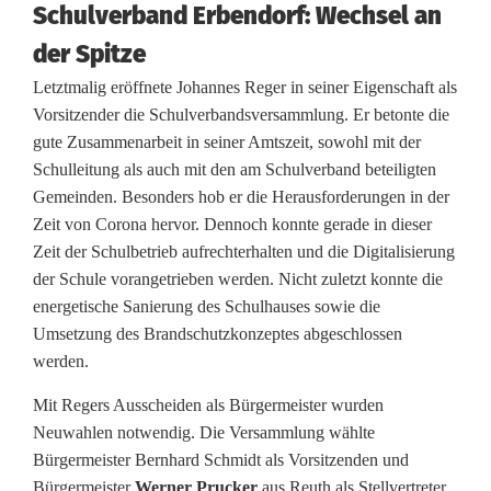
u
Schulverband Erbendorf: Wechsel an
der Spitze
l
Letztmalig eröffnete Johannes Reger in seiner Eigenschaft als
v
Vorsitzender die Schulverbandsversammlung. Er betonte die
e
gute Zusammenarbeit in seiner Amtszeit, sowohl mit der
Schulleitung als auch mit den am Schulverband beteiligten
r
Gemeinden. Besonders hob er die Herausforderungen in der
b
Zeit von Corona hervor. Dennoch konnte gerade in dieser
Zeit der Schulbetrieb aufrechterhalten und die Digitalisierung
a
der Schule vorangetrieben werden. Nicht zuletzt konnte die
n
energetische Sanierung des Schulhauses sowie die
Umsetzung des Brandschutzkonzeptes abgeschlossen
d
werden.
E
Mit Regers Ausscheiden als Bürgermeister wurden
r
Neuwahlen notwendig. Die Versammlung wählte
Bürgermeister Bernhard Schmidt als Vorsitzenden und
b
Bürgermeister
Werner Prucker
aus Reuth als Stellvertreter.