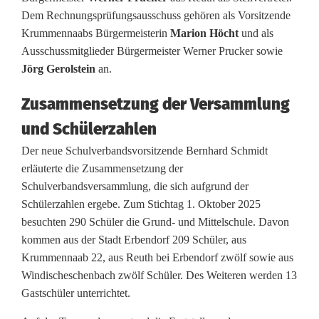
e
Dem Rechnungsprüfungsausschuss gehören als Vorsitzende
Krummennaabs Bürgermeisterin
Marion Höcht
und als
n
Ausschussmitglieder Bürgermeister Werner Prucker sowie
d
Jörg Gerolstein
an.
o
Zusammensetzung der Versammlung
r
und Schülerzahlen
f
Der neue Schulverbandsvorsitzende Bernhard Schmidt
erläuterte die Zusammensetzung der
u
Schulverbandsversammlung, die sich aufgrund der
n
Schülerzahlen ergebe. Zum Stichtag 1. Oktober 2025
besuchten 290 Schüler die Grund- und Mittelschule. Davon
t
kommen aus der Stadt Erbendorf 209 Schüler, aus
e
Krummennaab 22, aus Reuth bei Erbendorf zwölf sowie aus
Windischeschenbach zwölf Schüler. Des Weiteren werden 13
r
Gastschüler unterrichtet.
n