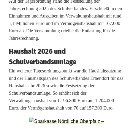
Auf der Tagesordnung stand die Feststellung der
e
Jahresrechnung 2025 des Schulverbandes. Er schließt in den
Einnahmen und Ausgaben im Verwaltungshaushalt mit rund
u
1,1 Millionen Euro und im Vermögenshaushalt mit 167.000
e
Euro ab. Die Versammlung erteilte die Entlastung für die
Jahresrechnung.
r
Haushalt 2026 und
F
Schulverbandsumlage
ü
Ein weiterer Tagesordnungspunkt war die Haushaltssatzung
h
und der Haushaltsplan des Schulverbandes Erbendorf für das
Haushaltsjahr 2026 sowie die Festsetzung der
r
Schulverbandsumlage. So erhöht sich der
u
Verwaltungshaushalt von 1.196.800 Euro auf 1.204.000
Euro, der Vermögenshaushalt von 70 auf 157.300 Euro.
n
g