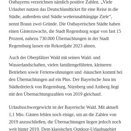
Ostbayerns verzeichnen nämlich positive Zahlen. „Viele
r
Urlauber nutzen das Deutschlandticket für eine Reise in die
Städte, außerdem sind Städte wetterunabhängige Ziele“,
a
nennt Braun zwei Gründe. Die Ostbayerischen Städte haben
n
einen Gästezuwachs, die Stadt Regensburg sogar von fast 15
Prozent, nahezu 730.000 Übernachtungen in der Stadt
c
Regensburg lassen ein Rekordjahr 2023 ahnen.
h
Auch der Oberpfälzer Wald mit seinen Wald- und
e
Wasserlandschaften, vielen familiengeführten, kleineren
Betrieben sowie Ferienwohnungen und -häuschen kommt bei
k
den Übernachtungen auf ein Plus. Der Bayerische Jura im
ä
Städtedreieck von Regensburg, Nürnberg und Amberg liegt
mit den Übernachtungszahlen von 2019 gleichauf.
m
p
Urlaubsschwergewicht ist der Bayerische Wald. Mit aktuell
1,1 Mio. Gästen fehlen noch einige, um an die Zahlen von
f
2019 anzuschließen, die Übernachtungen liegen jedoch noch
t
weit hinter 2019. Dem klassischen Outdoor-Urlaubsgebiet