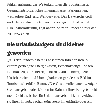
fehlten aufgrund der Wetterkapriolen die Spontangäste.
i
Gesundheitsförderliches Thermalwasser, Parkanlagen,
weitläufige Rad- und Wanderwege: Das Bayerische Golf-
m
und Thermenland bietet eine hervorragende Hotel- und
m
Urlaubsinfrastruktur, liegt aber rund zehn Prozent hinter den
2019er-Zahlen.
e
r
Die Urlaubsbudgets sind kleiner
geworden
n
„Aus der Pandemie heraus bestimmen Inflationsschub,
o
extrem gestiegene Energiekosten, Personalmangel, höhere
c
Lohnkosten, Ukrainekrieg und die damit einhergehenden
Unsicherheiten und Unwägbarkeiten gerade das Bild im
h
Tourismus“, erklärt Braun. „Die Gäste wollen auch weniger
m
Geld ausgeben oder können im Rahmen ihres Budgets nicht
mehr Geld als bisher für Urlaub ausgeben. Damit verkürzen
i
sie ihren Urlaub, suchen günstigere Unterkünfte oder All-