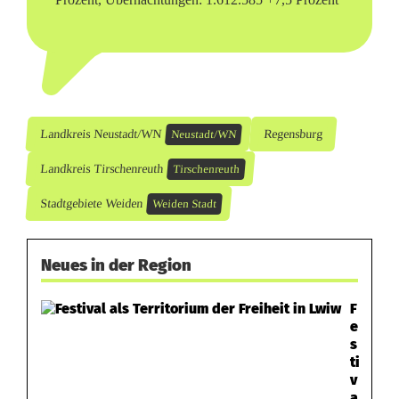
Landkreis Neustadt/WN
Regensburg
Neustadt/WN
Landkreis Tirschenreuth
Tirschenreuth
Stadtgebiete Weiden
Weiden Stadt
Neues in der Region
F
e
s
ti
v
a