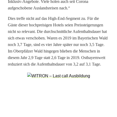
t
Inklusiv-Angebote. Viele holen auch seit Corona
aufgeschobene Auslandsreisen nach.“
F
Dies treffe nicht auf das High-End-Segment zu. Für die
o
Gäste dieser hochpreisigen Hotels seien Preissteigerungen
l
nicht so relevant. Die durchschnittliche Aufenthaltsdauer hat
sich etwas verschoben. Waren es 2019 im Bayerischen Wald
g
noch 3,7 Tage, sind es vier Jahre später nur noch 3,5 Tage.
e
Im Oberpfälzer Wald hingegen blieben die Menschen in
diesem Jahr 2,9 Tage statt 2,6 Tage in 2019. Ostbayernweit
n
reduziert sich die Aufenthaltsdauer von 3,2 auf 3,1 Tage.
v
o
n
C
o