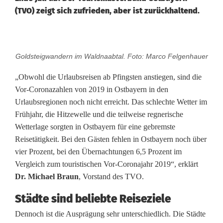
(TVO) zeigt sich zufrieden, aber ist zurückhaltend.
T
Goldsteigwandern im Waldnaabtal. Foto: Marco Felgenhauer
o
„Obwohl die Urlaubsreisen ab Pfingsten anstiegen, sind die
u
Vor-Coronazahlen von 2019 in Ostbayern in den
Urlaubsregionen noch nicht erreicht. Das schlechte Wetter im
r
Frühjahr, die Hitzewelle und die teilweise regnerische
i
Wetterlage sorgten in Ostbayern für eine gebremste
Reisetätigkeit. Bei den Gästen fehlen in Ostbayern noch über
s
vier Prozent, bei den Übernachtungen 6,5 Prozent im
m
Vergleich zum touristischen Vor-Coronajahr 2019“, erklärt
Dr. Michael Braun
, Vorstand des TVO.
u
Städte sind beliebte Reiseziele
s
Dennoch ist die Ausprägung sehr unterschiedlich. Die Städte
b