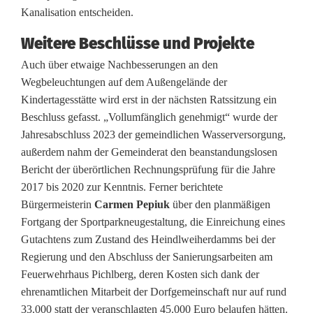
Kanalisation entscheiden.
t
Weitere Beschlüsse und Projekte
J
Auch über etwaige Nachbesserungen an den
u
Wegbeleuchtungen auf dem Außengelände der
g
Kindertagesstätte wird erst in der nächsten Ratssitzung ein
Beschluss gefasst. „Vollumfänglich genehmigt“ wurde der
e
Jahresabschluss 2023 der gemeindlichen Wasserversorgung,
n
außerdem nahm der Gemeinderat den beanstandungslosen
Bericht der überörtlichen Rechnungsprüfung für die Jahre
d
2017 bis 2020 zur Kenntnis. Ferner berichtete
a
Bürgermeisterin
Carmen Pepiuk
über den planmäßigen
Fortgang der Sportparkneugestaltung, die Einreichung eines
r
Gutachtens zum Zustand des Heindlweiherdamms bei der
b
Regierung und den Abschluss der Sanierungsarbeiten am
Feuerwehrhaus Pichlberg, deren Kosten sich dank der
e
ehrenamtlichen Mitarbeit der Dorfgemeinschaft nur auf rund
i
33.000 statt der veranschlagten 45.000 Euro belaufen hätten.