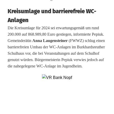
t
Kreisumlage und barrierefreie WC-
u
Anlagen
n
Die Kreisumlage für 2024 sei erwartungsgemäß um rund
200.000 auf 868.989,80 Euro gestiegen, informierte Pepiuk.
d
Gemeinderätin
Anna Laugensteiner
(FWWZ) schlug einen
v
barrierefreien Umbau der WC-Anlagen im Burkhardsreuther
Schulhaus vor, die bei Veranstaltungen auf dem Schulhof
e
genutzt würden. Bürgermeisterin Pepiuk verwies jedoch auf
r
die nahegelegene WC-Anlage im Jugendheim.
b
e
s
s