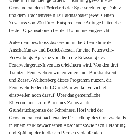
weiterhin finanziell gefördert. Einstimmig gewährte der
r
Gemeinderat dem Förderkreis der Spielvereinigung Trabitz
und dem Trachtenverein D’Haidnaabtaler jeweils einen
a
Zuschuss von 200 Euro. Entsprechende Anträge hatten die
b
beiden Organisationen bei der Kommune eingereicht.
i
Außerdem beschloss das Gremium die Übernahme der
t
Anschaffungs- und Betriebskosten für eine Feuerwehr-
Verwaltungs-App, die vor allem die Erfassung des
z
Feuerwehrgeräte-Inventars erleichtern wird. Von den drei
Trabitzer Feuerwehren wollen vorerst nur Burkhardsreuth
f
und Zessau-Weihersberg dieses Programm nutzen, die
ö
Feuerwehr Feilersdorf-Grub-Bärnwinkel verzichtet
einstweilen noch darauf. Über das gemeindliche
r
Einvernehmen zum Bau eines Zauns an der
d
Grundstücksgrenze der Schreinerei Hösl wird der
Gemeinderat erst nach exakter Feststellung des Grenzverlaufs
e
in einem stark bewachsenen Abschnitt sowie nach Befahrung
r
und Spülung der in diesem Bereich verlaufenden