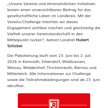
i
„Unsere Vereine und ehrenamtlichen Initiativen
r
leisten einen unverzichtbaren Beitrag für das
gesellschaftliche Leben im Landkreis. Mit der
s
Vereins-Challenge möchten wir dieses
c
Engagement sichtbar machen und gleichzeitig die
Vielfalt unserer Vereinslandschaft in den
h
Mittelpunkt rücken“, betont Landrat
Hubert
e
Schicker
.
n
Die Plakatierung läuft vom 23. Juni bis 2. Juli
2026 in Kemnath, Erbendorf, Waldsassen,
r
Wiesau, Waldershof, Tirschenreuth, Bärnau und
e
Mitterteich. Alle Informationen zur Challenge
sowie die Teilnahmebedingungen sind ab 23. Juni
u
abrufbar.
t
h