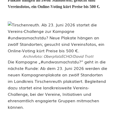
Plakate hängen an zwölf Standorten; gesucht sind
Vereinsfotos, ein Online-Voting kürt Preise bis 500 €.
Archivfoto: OberpfalzECHO/David Trott
V
Die Kampagne „#undwasmachstdu?“ geht in die
nächste Runde: Ab dem 23. Juni 2026 werden die
e
neuen Kampagnenplakate an zwölf Standorten
im Landkreis Tirschenreuth plakatiert. Begleitend
r
dazu startet eine landkreisweite Vereins-
e
Challenge, bei der Vereine, Initiativen und
ehrenamtlich engagierte Gruppen mitmachen
i
können.
n