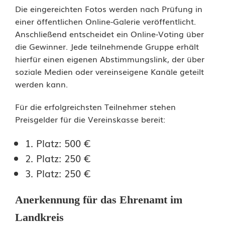
Die eingereichten Fotos werden nach Prüfung in
m
einer öffentlichen Online-Galerie veröffentlicht.
L
Anschließend entscheidet ein Online-Voting über
die Gewinner. Jede teilnehmende Gruppe erhält
a
hierfür einen eigenen Abstimmungslink, der über
n
soziale Medien oder vereinseigene Kanäle geteilt
werden kann.
d
Für die erfolgreichsten Teilnehmer stehen
k
Preisgelder für die Vereinskasse bereit:
r
1. Platz: 500 €
e
2. Platz: 250 €
i
3. Platz: 250 €
s
Anerkennung für das Ehrenamt im
T
Landkreis