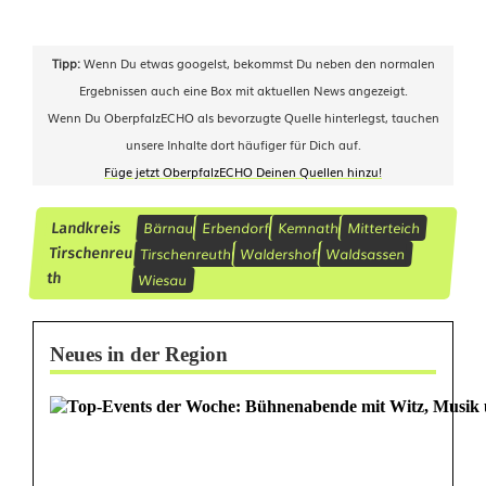
h
s
Tipp:
Wenn Du etwas googelst, bekommst Du neben den normalen
Ergebnissen auch eine Box mit aktuellen News angezeigt.
t
Wenn Du OberpfalzECHO als bevorzugte Quelle hinterlegst, tauchen
d
unsere Inhalte dort häufiger für Dich auf.
Füge jetzt OberpfalzECHO Deinen Quellen hinzu!
u
s
Bärnau
Erbendorf
Kemnath
Mitterteich
Landkreis
Tirschenreuth
Waldershof
Waldsassen
Tirschenreu
t
Wiesau
th
a
r
Neues in der Region
t
e
t