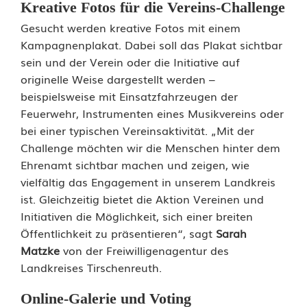
Kreative Fotos für die Vereins-Challenge
s
Gesucht werden kreative Fotos mit einem
-
Kampagnenplakat. Dabei soll das Plakat sichtbar
sein und der Verein oder die Initiative auf
C
originelle Weise dargestellt werden –
h
beispielsweise mit Einsatzfahrzeugen der
Feuerwehr, Instrumenten eines Musikvereins oder
a
bei einer typischen Vereinsaktivität. „Mit der
l
Challenge möchten wir die Menschen hinter dem
Ehrenamt sichtbar machen und zeigen, wie
l
vielfältig das Engagement in unserem Landkreis
e
ist. Gleichzeitig bietet die Aktion Vereinen und
Initiativen die Möglichkeit, sich einer breiten
n
Öffentlichkeit zu präsentieren“, sagt
Sarah
g
Matzke
von der Freiwilligenagentur des
Landkreises Tirschenreuth.
e
Online-Galerie und Voting
i