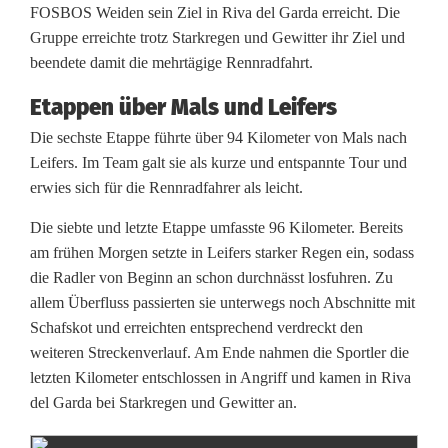
FOSBOS Weiden sein Ziel in Riva del Garda erreicht. Die
s
Gruppe erreichte trotz Starkregen und Gewitter ihr Ziel und
beendete damit die mehrtägige Rennradfahrt.
i
s
Etappen über Mals und Leifers
Die sechste Etappe führte über 94 Kilometer von Mals nach
t
Leifers. Im Team galt sie als kurze und entspannte Tour und
v
erwies sich für die Rennradfahrer als leicht.
o
Die siebte und letzte Etappe umfasste 96 Kilometer. Bereits
am frühen Morgen setzte in Leifers starker Regen ein, sodass
l
die Radler von Beginn an schon durchnässt losfuhren. Zu
l
allem Überfluss passierten sie unterwegs noch Abschnitte mit
Schafskot und erreichten entsprechend verdreckt den
b
weiteren Streckenverlauf. Am Ende nahmen die Sportler die
r
letzten Kilometer entschlossen in Angriff und kamen in Riva
del Garda bei Starkregen und Gewitter an.
a