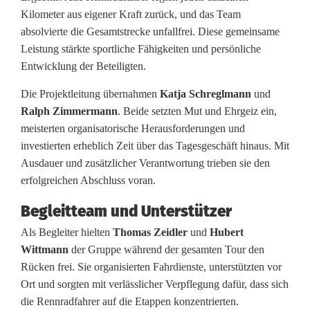
j
Kilometer aus eigener Kraft zurück, und das Team
e
absolvierte die Gesamtstrecke unfallfrei. Diese gemeinsame
Leistung stärkte sportliche Fähigkeiten und persönliche
k
Entwicklung der Beteiligten.
t
Die Projektleitung übernahmen
Katja Schreglmann
und
R
Ralph Zimmermann
. Beide setzten Mut und Ehrgeiz ein,
meisterten organisatorische Herausforderungen und
o
investierten erheblich Zeit über das Tagesgeschäft hinaus. Mit
a
Ausdauer und zusätzlicher Verantwortung trieben sie den
erfolgreichen Abschluss voran.
d
Begleitteam und Unterstützer
2
Als Begleiter hielten
Thomas Zeidler
und
Hubert
R
Wittmann
der Gruppe während der gesamten Tour den
i
Rücken frei. Sie organisierten Fahrdienste, unterstützten vor
Ort und sorgten mit verlässlicher Verpflegung dafür, dass sich
v
die Rennradfahrer auf die Etappen konzentrierten.