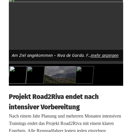
c
h
t
-
S
c
Am Ziel angekommen – Riva de Garda. Foto: Fiona Müllner
mehr anzeigen
h
u
l
Projekt Road2Riva endet nach
p
intensiver Vorbereitung
r
Nach einem Jahr Planung und mehreren Monaten intensiven
o
Trainings endet das Projekt Road2Riva mit einem klaren
Ergebnis. Alle Rennradfahrer legten jeden einzelnen