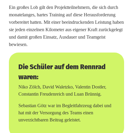
a
Ein großes Lob gilt den Projektteilnehmern, die sich durch
monatelanges, hartes Training auf diese Herausforderung
d
vorbereitet hatten. Mit einer beeindruckenden Leistung haben
e
sie jeden einzelnen Kilometer aus eigener Kraft zurückgelegt
und damit großen Einsatz, Ausdauer und Teamgeist
l
bewiesen.
G
a
Die Schüler auf dem Rennrad
r
waren:
d
Niko Zölch, David Waletzko, Valentin Dostler,
Constantin Freudenreich und Luan Brünnig.
a
Sebastian Götz war im Begleitfahrzeug dabei und
hat mit der Versorgung des Teams einen
unverzichtbaren Beitrag geleistet.