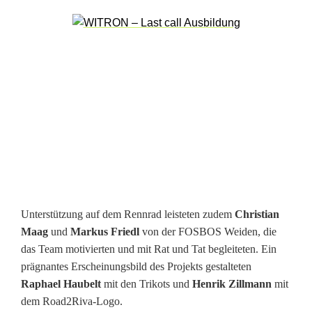
a
e
r
r
e
i
c
h
Unterstützung auf dem Rennrad leisteten zudem
Christian
t
Maag
und
Markus Friedl
von der FOSBOS Weiden, die
R
das Team motivierten und mit Rat und Tat begleiteten. Ein
prägnantes Erscheinungsbild des Projekts gestalteten
i
Raphael Haubelt
mit den Trikots und
Henrik Zillmann
mit
v
dem Road2Riva-Logo.