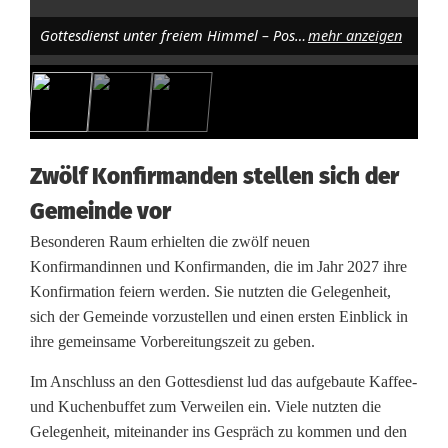
d
Gottesdienst unter freiem Himmel – Posaunenchor und Kinderchor lassen das Waldforum erklingen. Foto: Annette Punzmann
mehr anzeigen
f
o
r
u
Zwölf Konfirmanden stellen sich der
m
Gemeinde vor
R
Besonderen Raum erhielten die zwölf neuen
Konfirmandinnen und Konfirmanden, die im Jahr 2027 ihre
u
Konfirmation feiern werden. Sie nutzten die Gelegenheit,
p
sich der Gemeinde vorzustellen und einen ersten Einblick in
ihre gemeinsame Vorbereitungszeit zu geben.
p
Im Anschluss an den Gottesdienst lud das aufgebaute Kaffee-
r
und Kuchenbuffet zum Verweilen ein. Viele nutzten die
e
Gelegenheit, miteinander ins Gespräch zu kommen und den