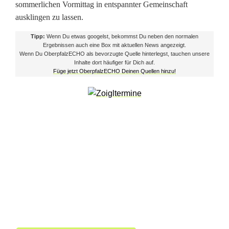
sommerlichen Vormittag in entspannter Gemeinschaft
c
ausklingen zu lassen.
h
Tipp:
Wenn Du etwas googelst, bekommst Du neben den normalen
t
Ergebnissen auch eine Box mit aktuellen News angezeigt.
Wenn Du OberpfalzECHO als bevorzugte Quelle hinterlegst, tauchen unsere
Inhalte dort häufiger für Dich auf.
s
Füge jetzt OberpfalzECHO Deinen Quellen hinzu!
r
e
u
t
h
b
e
g