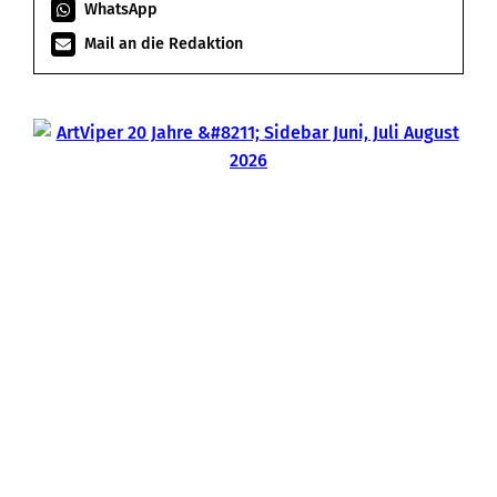
c
WhatsApp
h
Mail an die Redaktion
e
n