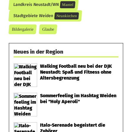
Landkreis Neustadt/WN
Mantel
e
Stadtgebiete Weiden
Neunkirchen
i
s
Bildergalerie
Glaube
t
e
Neues in der Region
r
Walking Football neu bei der DJK
Neustadt: Spaß und Fitness ohne
t
Altersbegrenzung
M
Sommerfeeling im Hashtag Weiden
a
bei "Holy Aperoli"
n
t
Italo-Serenade begeistert die
e
Zuhörer