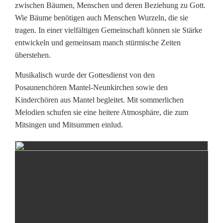
s
zwischen Bäumen, Menschen und deren Beziehung zu Gott.
d
Wie Bäume benötigen auch Menschen Wurzeln, die sie
tragen. In einer vielfältigen Gemeinschaft können sie Stärke
i
entwickeln und gemeinsam manch stürmische Zeiten
überstehen.
e
n
Musikalisch wurde der Gottesdienst von den
Posaunenchören Mantel-Neunkirchen sowie den
s
Kinderchören aus Mantel begleitet. Mit sommerlichen
t
Melodien schufen sie eine heitere Atmosphäre, die zum
Mitsingen und Mitsummen einlud.
i
m
W
a
l