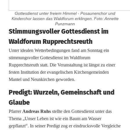
Gottesdienst unter freiem Himmel - Posaunenchor und
Kinderchor lassen das Waldforum erklingen. Foto: Annette
Punzmann
W
Stimmungsvoller Gottesdienst im
Waldforum Rupprechtsreuth
a
Unter idealen Wetterbedingungen fand am Sonntag ein
l
stimmungsvoller Gottesdienst im Waldforum
d
Rupprechtsreuth statt. Die Veranstaltung ist längst zu einer
festen Institution der evangelischen Kirchengemeinden
g
Mantel und Neunkirchen geworden.
o
Predigt: Wurzeln, Gemeinschaft und
t
Glaube
t
Pfarrer
Andreas Ruhs
stellte den Gottesdienst unter das
e
Thema „Unser Leben ist wie ein Baum am Wasser
gepflanzt“. In seiner Predigt zog er eindrucksvolle Vergleiche