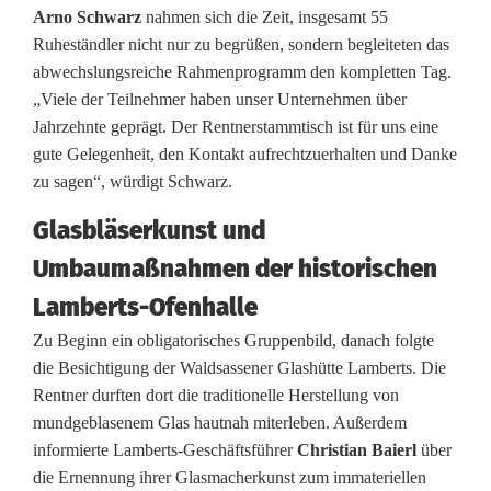
m
Arno Schwarz
nahmen sich die Zeit, insgesamt 55
Ruheständler nicht nur zu begrüßen, sondern begleiteten das
a
abwechslungsreiche Rahmenprogramm den kompletten Tag.
l
„Viele der Teilnehmer haben unser Unternehmen über
Jahrzehnte geprägt. Der Rentnerstammtisch ist für uns eine
i
gute Gelegenheit, den Kontakt aufrechtzuerhalten und Danke
g
zu sagen“, würdigt Schwarz.
e
Glasbläserkunst und
a
Umbaumaßnahmen der historischen
t
Lamberts-Ofenhalle
m
Zu Beginn ein obligatorisches Gruppenbild, danach folgte
die Besichtigung der Waldsassener Glashütte Lamberts. Die
e
Rentner durften dort die traditionelle Herstellung von
n
mundgeblasenem Glas hautnah miterleben. Außerdem
informierte Lamberts-Geschäftsführer
Christian Baierl
über
K
die Ernennung ihrer Glasmacherkunst zum immateriellen