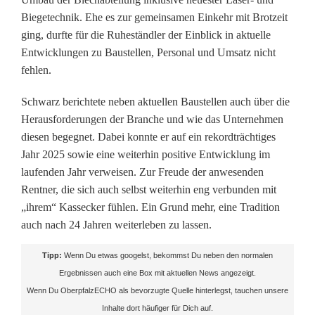
t
Biegetechnik. Ehe es zur gemeinsamen Einkehr mit Brotzeit
ging, durfte für die Ruheständler der Einblick in aktuelle
b
Entwicklungen zu Baustellen, Personal und Umsatz nicht
e
fehlen.
i
Schwarz berichtete neben aktuellen Baustellen auch über die
Herausforderungen der Branche und wie das Unternehmen
m
diesen begegnet. Dabei konnte er auf ein rekordträchtiges
R
Jahr 2025 sowie eine weiterhin positive Entwicklung im
laufenden Jahr verweisen. Zur Freude der anwesenden
e
Rentner, die sich auch selbst weiterhin eng verbunden mit
n
„ihrem“ Kassecker fühlen. Ein Grund mehr, eine Tradition
auch nach 24 Jahren weiterleben zu lassen.
t
n
Tipp:
Wenn Du etwas googelst, bekommst Du neben den normalen
Ergebnissen auch eine Box mit aktuellen News angezeigt.
e
Wenn Du OberpfalzECHO als bevorzugte Quelle hinterlegst, tauchen unsere
r
Inhalte dort häufiger für Dich auf.