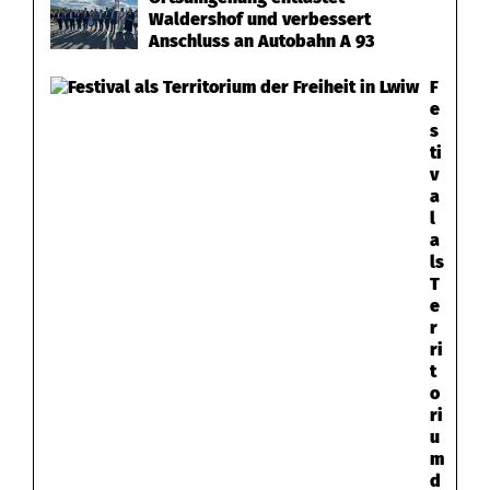
Waldershof und verbessert
Anschluss an Autobahn A 93
F
e
s
ti
v
a
l
a
ls
T
e
r
ri
t
o
ri
u
m
d