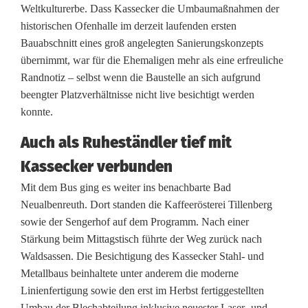
a
Weltkulturerbe. Dass Kassecker die Umbaumaßnahmen der
historischen Ofenhalle im derzeit laufenden ersten
s
Bauabschnitt eines groß angelegten Sanierungskonzepts
übernimmt, war für die Ehemaligen mehr als eine erfreuliche
s
Randnotiz – selbst wenn die Baustelle an sich aufgrund
e
beengter Platzverhältnisse nicht live besichtigt werden
konnte.
c
k
Auch als Ruheständler tief mit
Kassecker verbunden
e
Mit dem Bus ging es weiter ins benachbarte Bad
r
Neualbenreuth. Dort standen die Kaffeerösterei Tillenberg
-
sowie der Sengerhof auf dem Programm. Nach einer
Stärkung beim Mittagstisch führte der Weg zurück nach
L
Waldsassen. Die Besichtigung des Kassecker Stahl- und
u
Metallbaus beinhaltete unter anderem die moderne
Linienfertigung sowie den erst im Herbst fertiggestellten
f
Umbau der Blechabteilung inklusive neuester Laser- und