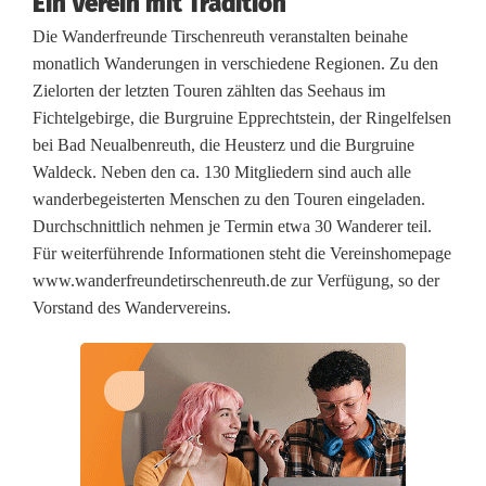
Ein Verein mit Tradition
e
Die Wanderfreunde Tirschenreuth veranstalten beinahe
monatlich Wanderungen in verschiedene Regionen. Zu den
n
Zielorten der letzten Touren zählten das Seehaus im
r
Fichtelgebirge, die Burgruine Epprechtstein, der Ringelfelsen
bei Bad Neualbenreuth, die Heusterz und die Burgruine
e
Waldeck. Neben den ca. 130 Mitgliedern sind auch alle
u
wanderbegeisterten Menschen zu den Touren eingeladen.
Durchschnittlich nehmen je Termin etwa 30 Wanderer teil.
t
Für weiterführende Informationen steht die Vereinshomepage
h
www.wanderfreundetirschenreuth.de zur Verfügung, so der
Vorstand des Wandervereins.