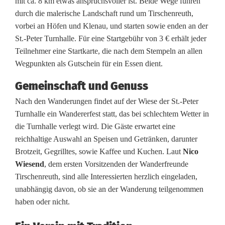
mit ca. 8 km etwas anspruchsvoller ist. Beide Wege führen
n
durch die malerische Landschaft rund um Tirschenreuth,
vorbei an Höfen und Klenau, und starten sowie enden an der
t
St.-Peter Turnhalle. Für eine Startgebühr von 3 € erhält jeder
a
Teilnehmer eine Startkarte, die nach dem Stempeln an allen
Wegpunkten als Gutschein für ein Essen dient.
g
Gemeinschaft und Genuss
i
Nach den Wanderungen findet auf der Wiese der St.-Peter
n
Turnhalle ein Wandererfest statt, das bei schlechtem Wetter in
T
die Turnhalle verlegt wird. Die Gäste erwartet eine
reichhaltige Auswahl an Speisen und Getränken, darunter
i
Brotzeit, Gegrilltes, sowie Kaffee und Kuchen. Laut
Nico
r
Wiesend
, dem ersten Vorsitzenden der Wanderfreunde
Tirschenreuth, sind alle Interessierten herzlich eingeladen,
s
unabhängig davon, ob sie an der Wanderung teilgenommen
c
haben oder nicht.
h