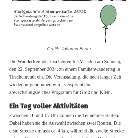
e
p
u
r
Grafik: Johanna Bauer
:
Die Wanderfreunde Tirschenreuth e.V. laden am Sonntag,
F
den 22. September 2024, zu einem Familienwandertag in
a
Tirschenreuth ein. Die Veranstaltung, die nach langer Zeit
wieder aufgenommen wird, verspricht ein
m
abwechslungsreiches Programm für Groß und Klein.
i
Ein Tag voller Aktivitäten
l
Zwischen 10 und 15 Uhr können die Teilnehmer starten.
i
Dabei haben sie die Auswahl zwischen zwei Routen. Die
erste Strecke umfasst ca. 4 km, während die zweite Strecke
e