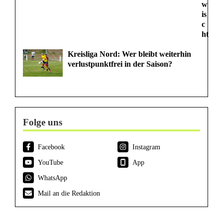
w
is
c
ht
Kreisliga Nord: Wer bleibt weiterhin
verlustpunktfrei in der Saison?
Folge uns
Facebook
Instagram
YouTube
App
WhatsApp
Mail an die Redaktion