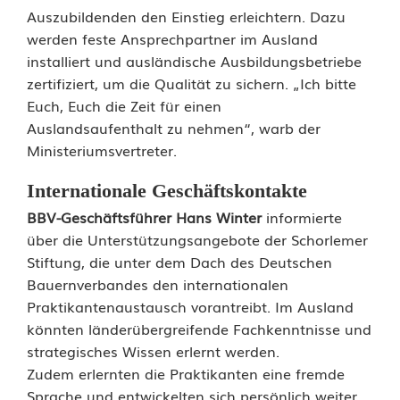
Auszubildenden den Einstieg erleichtern. Dazu
t
werden feste Ansprechpartner im Ausland
g
installiert und ausländische Ausbildungsbetriebe
zertifiziert, um die Qualität zu sichern. „Ich bitte
e
Euch, Euch die Zeit für einen
n
Auslandsaufenthalt zu nehmen“, warb der
Ministeriumsvertreter.
a
Internationale Geschäftskontakte
u
BBV-Geschäftsführer Hans Winter
informierte
s
über die Unterstützungsangebote der Schorlemer
o
Stiftung, die unter dem Dach des Deutschen
Bauernverbandes den internationalen
?
Praktikantenaustausch vorantreibt. Im Ausland
könnten länderübergreifende Fachkenntnisse und
strategisches Wissen erlernt werden.
Zudem erlernten die Praktikanten eine fremde
Sprache und entwickelten sich persönlich weiter.