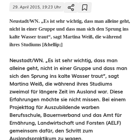
29. April 2015, 19:23 Uhr
Neustadt/WN. „Es ist sehr wichtig, dass man alleine geht,
nicht in einer Gruppe und dass man sich den Sprung ins
kalte Wasser traut“, sagt Martina Weiß, die während
ihres Studiums [&hellip;]
W
Neustadt/WN. „Es ist sehr wichtig, dass man
alleine geht, nicht in einer Gruppe und dass man
a
sich den Sprung ins kalte Wasser traut“, sagt
Martina Weiß, die während ihres Studiums
r
zweimal für längere Zeit im Ausland war. Diese
u
Erfahrungen möchte sie nicht missen. Bei einem
Projekttag für Auszubildende warben
m
Berufsschule, Bauernverband und das Amt für
m
Ernährung, Landwirtschaft und Forsten (AELF)
gemeinsam dafür, den Schritt zum
a
Auslandspraktikum zu wagen.