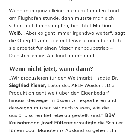
c
Wenn man ganz alleine in einem fremden Land
h
am Flughafen stünde, dann müsste man sich
schon mal durchkämpfen, berichtet
Martina
e
Weiß
. „Aber es geht immer irgendwo weiter“, sagt
n
die Oberpfälzerin, die mittlerweile auch beruflich –
sie arbeitet für einen Maschinenbaubetrieb –
w
Dienstreisen ins Ausland unternimmt.
i
Wenn nicht jetzt, wann dann?
r
„Wir produzieren für den Weltmarkt“, sagte
Dr.
d
Siegfried Kiener,
Leiter des AELF Weiden. „Die
Produktion geht weit über den Eigenbedarf
a
hinaus, deswegen müssen wir exportieren und
s
deswegen müssen wir auch wissen, wie die
ausländischen Betriebe aufgestellt sind.“
BBV
e
Kreisobmann Josef Fütterer
ermutigte die Schüler
i
für ein paar Monate ins Ausland zu gehen. „Ihr