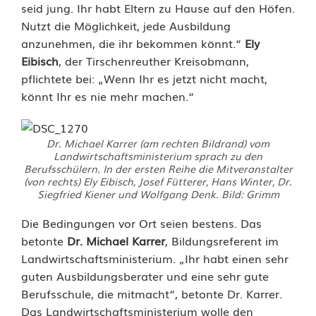
seid jung. Ihr habt Eltern zu Hause auf den Höfen.
g
Nutzt die Möglichkeit, jede Ausbildung
e
anzunehmen, die ihr bekommen könnt.“
Ely
Eibisch
, der Tirschenreuther Kreisobmann,
n
pflichtete bei: „Wenn Ihr es jetzt nicht macht,
t
könnt Ihr es nie mehr machen.“
l
Dr. Michael Karrer (am rechten Bildrand) vom
i
Landwirtschaftsministerium sprach zu den
Berufsschülern. In der ersten Reihe die Mitveranstalter
c
(von rechts) Ely Eibisch, Josef Fütterer, Hans Winter, Dr.
Siegfried Kiener und Wolfgang Denk. Bild: Grimm
h
Die Bedingungen vor Ort seien bestens. Das
n
betonte
Dr. Michael Karrer
, Bildungsreferent im
i
Landwirtschaftsministerium. „Ihr habt einen sehr
guten Ausbildungsberater und eine sehr gute
c
Berufsschule, die mitmacht“, betonte Dr. Karrer.
h
Das Landwirtschaftsministerium wolle den