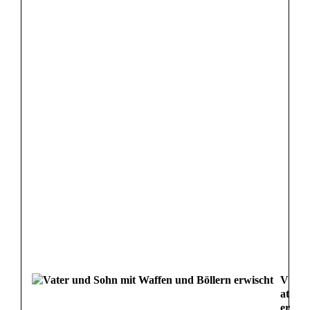
V
at
er