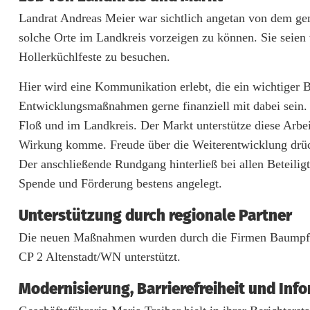
n
Landrat Andreas Meier war sichtlich angetan von dem gem
F
solche Orte im Landkreis vorzeigen zu können. Sie seien w
Hollerküchlfeste zu besuchen.
l
Hier wird eine Kommunikation erlebt, die ein wichtiger Ba
o
Entwicklungsmaßnahmen gerne finanziell mit dabei sein.
ß
Floß und im Landkreis. Der Markt unterstütze diese Arbeit
z
Wirkung komme. Freude über die Weiterentwicklung drück
Der anschließende Rundgang hinterließ bei allen Beteilig
u
Spende und Förderung bestens angelegt.
m
Unterstützung durch regionale Partner
E
Die neuen Maßnahmen wurden durch die Firmen Baumpfleg
r
CP 2 Altenstadt/WN unterstützt.
l
Modernisierung, Barrierefreiheit und Inf
e