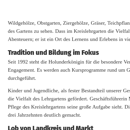
e
i
Wildgehölze, Obstgarten, Ziergehölze, Gräser, Teichpfl
s
des Gartens zu sehen. Dass im Kreislehrgarten die Vielfa
l
Abenteuern; er ist ein Ort des Lernens und Erlebens in v
e
Tradition und Bildung im Fokus
h
Seit 1992 steht die Holunderkönigin für die besondere V
r
Engagement. Es werden auch Kursprogramme rund um Ga
durchgeführt.
g
a
Kinder und Jugendliche, als fester Bestandteil unserer 
die Vielfalt des Lehrgartens gefördert. Geschäftsführerin
r
Pflege des Kreislehrgartens seine große Aufgabe sieht. D
t
drei Jahrzehnten deutlich gemacht.
e
Lob von Landkreis und Markt