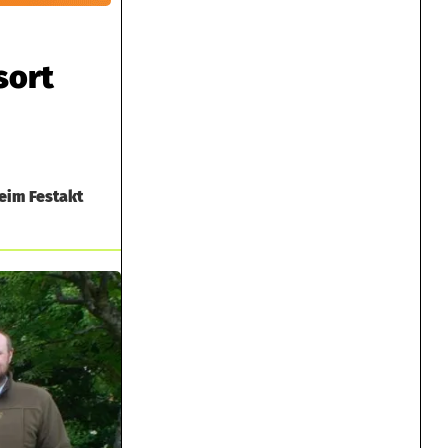
sort
eim Festakt