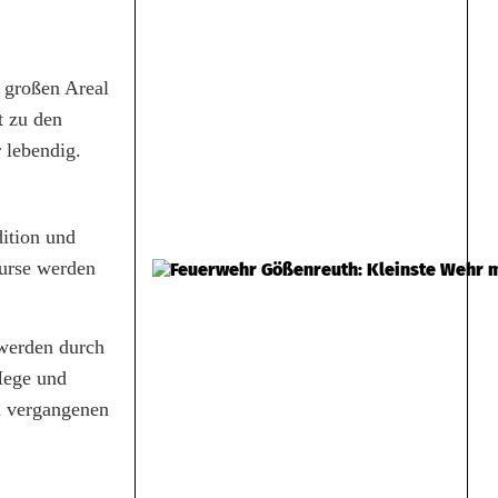
 großen Areal
t zu den
 lebendig.
ition und
urse werden
 werden durch
 Hege und
en vergangenen