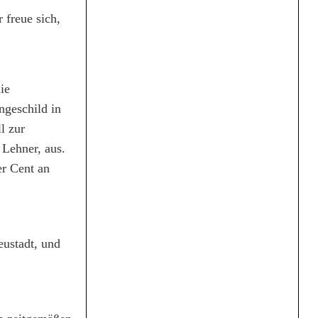
 freue sich,
ie
ngeschild in
l zur
Lehner, aus.
er Cent an
ustadt, und