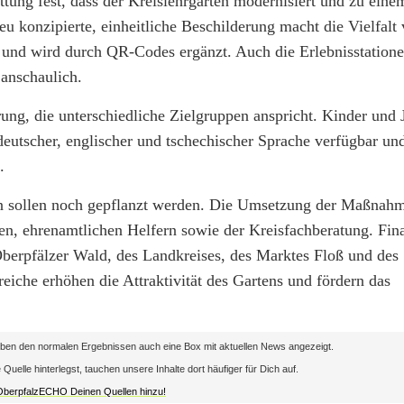
tattung fest, dass der Kreislehrgarten modernisiert und zu ein
u konzipierte, einheitliche Beschilderung macht die Vielfalt
r und wird durch QR-Codes ergänzt. Auch die Erlebnisstation
anschaulich.
rung, die unterschiedliche Zielgruppen anspricht. Kinder und
 deutscher, englischer und tschechischer Sprache verfügbar un
.
n sollen noch gepflanzt werden. Die Umsetzung der Maßnahm
n, ehrenamtlichen Helfern sowie der Kreisfachberatung. Fin
 Oberpfälzer Wald, des Landkreises, des Marktes Floß und des
reiche erhöhen die Attraktivität des Gartens und fördern das
en den normalen Ergebnissen auch eine Box mit aktuellen News angezeigt.
lle hinterlegst, tauchen unsere Inhalte dort häufiger für Dich auf.
 OberpfalzECHO Deinen Quellen hinzu!