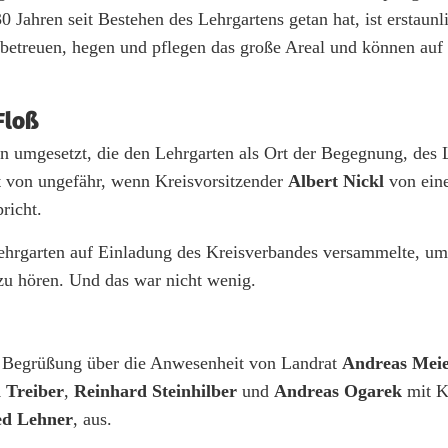
 Jahren seit Bestehen des Lehrgartens getan hat, ist erstaunl
betreuen, hegen und pflegen das große Areal und können auf 
Floß
 umgesetzt, die den Lehrgarten als Ort der Begegnung, des 
t von ungefähr, wenn Kreisvorsitzender
Albert Nickl
von ein
richt.
lehrgarten auf Einladung des Kreisverbandes versammelte, um 
zu hören. Und das war nicht wenig.
r Begrüßung über die Anwesenheit von Landrat
Andreas Mei
 Treiber
,
Reinhard Steinhilber
und
Andreas Ogarek
mit K
ed Lehner
, aus.