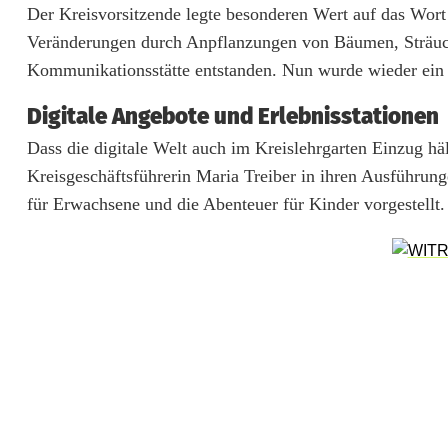
k
Der Kreisvorsitzende legte besonderen Wert auf das Wort
l
Veränderungen durch Anpflanzungen von Bäumen, Sträuche
Kommunikationsstätte entstanden. Nun wurde wieder ein w
u
n
Digitale Angebote und Erlebnisstationen
Dass die digitale Welt auch im Kreislehrgarten Einzug häl
g
Kreisgeschäftsführerin Maria Treiber in ihren Ausführun
m
für Erwachsene und die Abenteuer für Kinder vorgestellt.
a
c
h
t
K
r