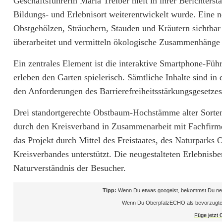
Geschäftsführerin Maria Treiber hielt in ihrer Berichters
b
Bildungs- und Erlebnisort weiterentwickelt wurde. Eine ne
Obstgehölzen, Sträuchern, Stauden und Kräutern sichtba
n
überarbeitet und vermitteln ökologische Zusammenhänge 
i
Ein zentrales Element ist die interaktive Smartphone-Füh
s
erleben den Garten spielerisch. Sämtliche Inhalte sind in
o
den Anforderungen des Barrierefreiheitsstärkungsgesetzes
r
Drei standortgerechte Obstbaum-Hochstämme alter Sorte
t
durch den Kreisverband in Zusammenarbeit mit Fachfirme
das Projekt durch Mittel des Freistaates, des Naturparks
Kreisverbandes unterstützt. Die neugestalteten Erlebnisbe
Naturverständnis der Besucher.
Tipp:
Wenn Du etwas googelst, bekommst Du neb
Wenn Du OberpfalzECHO als bevorzugte Que
Füge jetzt