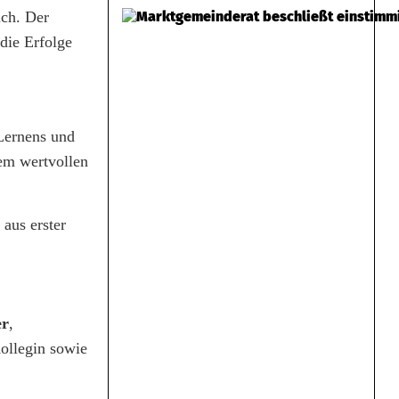
ich. Der
die Erfolge
Lernens und
em wertvollen
aus erster
er
,
ollegin sowie