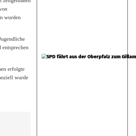
em zeitgemäßen
 von
en wurden
 Jugendliche
d entsprechen
en erfolgte
anziell wurde