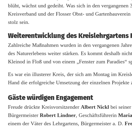
blüht, wächst und gedeiht. Was sich in den vergangenen 30
e
Kreisverband und der Flosser Obst- und Gartenbauverein 
i
stolz sein.
t
Weiterentwicklung des Kreislehrgartens 
e
Zahlreiche Maßnahmen wurden in den vergangenen Jahren
r
des Naturerlebens weiter stärken. Es kommt deshalb nich
Kleinod in Floß und von einem „Fenster zum Paradies“ sp
e
Es war ein illusterer Kreis, der sich am Montag im Kreis
n
Hand die erfolgreiche Umsetzung der einzelnen Projekte 
t
Gäste würdigen Engagement
w
Freude drückte Kreisvorsitzender
Albert Nickl
bei seine
i
Bürgermeister
Robert Lindner
, Geschäftsführerin
Maria
c
einem der Väter des Lehrgartens, Bürgermeister a. D.
Fr