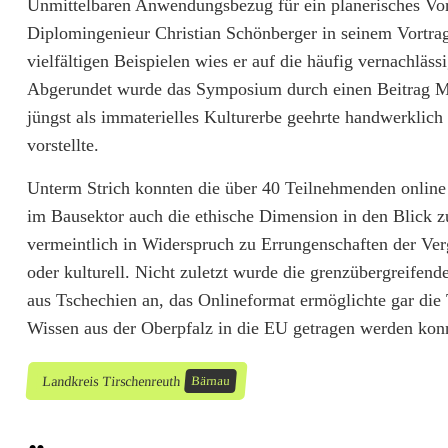
Unmittelbaren Anwendungsbezug für ein planerisches Vorg
e
Diplomingenieur Christian Schönberger in seinem Vortra
n
vielfältigen Beispielen wies er auf die häufig vernachläss
k
Abgerundet wurde das Symposium durch einen Beitrag Mi
jüngst als immaterielles Kulturerbe geehrte handwerklic
m
vorstellte.
a
Unterm Strich konnten die über 40 Teilnehmenden online 
l
im Bausektor auch die ethische Dimension in den Blick z
p
vermeintlich in Widerspruch zu Errungenschaften der Verg
oder kulturell. Nicht zuletzt wurde die grenzübergreifen
f
aus Tschechien an, das Onlineformat ermöglichte gar die
l
Wissen aus der Oberpfalz in die EU getragen werden kon
e
Landkreis Tirschenreuth
Bärnau
g
e