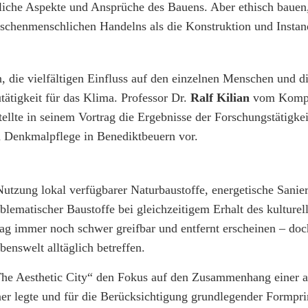
tzliche Aspekte und Ansprüche des Bauens. Aber ethisch bauen,
ischenmenschlichen Handelns als die Konstruktion und Insta
n, die vielfältigen Einfluss auf den einzelnen Menschen und 
ätigkeit für das Klima. Professor Dr.
Ralf Kilian
vom Kompe
llte in seinem Vortrag die Ergebnisse der Forschungstätigkei
d Denkmalpflege in Benediktbeuern vor.
utzung lokal verfügbarer Naturbaustoffe, energetische Sanie
lematischer Baustoffe bei gleichzeitigem Erhalt des kulturel
 immer noch schwer greifbar und entfernt erscheinen – doc
enswelt alltäglich betreffen.
he Aesthetic City“ den Fokus auf den Zusammenhang einer 
er legte und für die Berücksichtigung grundlegender Formpri