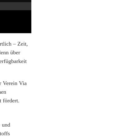
lich – Zeit,
denn über
erfügbarkeit
r Verein Via
hen
 fördert.
e und
toffs