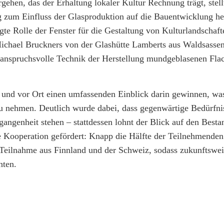
ehen, das der Erhaltung lokaler Kultur Rechnung trägt, stell
g zum Einfluss der Glasproduktion auf die Bauentwicklung he
igte Rolle der Fenster für die Gestaltung von Kulturlandschaft
chael Bruckners von der Glashütte Lamberts aus Waldsassen,
h anspruchsvolle Technik der Herstellung mundgeblasenen Fla
und vor Ort einen umfassenden Einblick darin gewinnen, was
u nehmen. Deutlich wurde dabei, dass gegenwärtige Bedürfni
angenheit stehen – stattdessen lohnt der Blick auf den Besta
de Kooperation gefördert: Knapp die Hälfte der Teilnehmenden 
 Teilnahme aus Finnland und der Schweiz, sodass zukunftswe
nten.