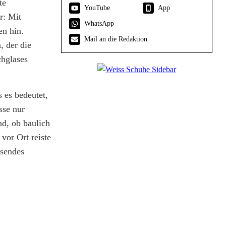
te
YouTube
App
r: Mit
WhatsApp
en hin.
Mail an die Redaktion
 der die
chglases
 es bedeutet,
sse nur
nd, ob baulich
vor Ort reiste
isendes