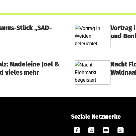
sismus-Stück „SAD-
Vortrag 
und Bon
lz: Madeleine Joel &
Nacht Fl
d vieles mehr
Waldnaa
Soziale Netzwerke