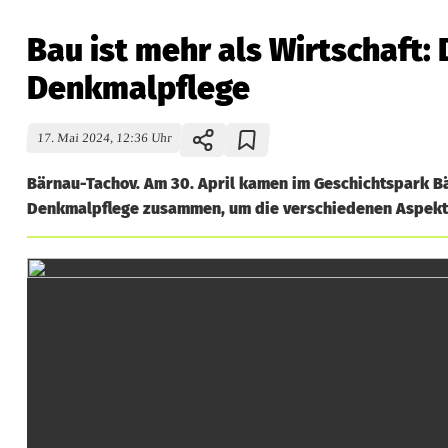
Bau ist mehr als Wirtschaft
Denkmalpflege
17. Mai 2024, 12:36 Uhr
Bärnau-Tachov. Am 30. April kamen im Geschichtspark Bä
Denkmalpflege zusammen, um die verschiedenen Aspekte
B
a
u
i
s