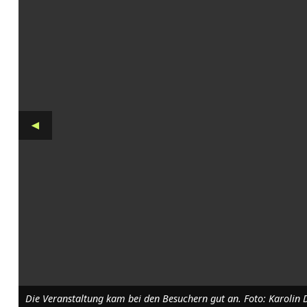
t
m
e
h
r
◄
a
l
s
W
i
r
t
Die Veranstaltung kam bei den Besuchern gut an. Foto: Karolin 