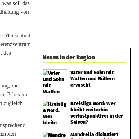
 was soll das
ndhaltung von
die Menschheit
tenzzentrum
t des
Neues in der Region
Vater und Sohn mit
Waffen und Böllern
erwischt
rung, die
len Erbes im
h zugleich
Kreisliga Nord: Wer
bleibt weiterhin
verlustpunktfrei in der
Saison?
ansprechend
nzipien
Mandrella diskutiert