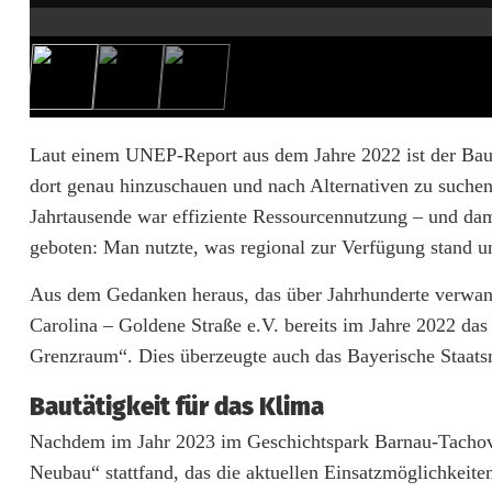
s
c
h
a
Laut einem UNEP-Report aus dem Jahre 2022 ist der Baus
dort genau hinzuschauen und nach Alternativen zu suchen!
f
Jahrtausende war effiziente Ressourcennutzung – und da
t
geboten: Man nutzte, was regional zur Verfügung stand u
:
Aus dem Gedanken heraus, das über Jahrhunderte verwandt
D
Carolina – Goldene Straße e.V. bereits im Jahre 2022 da
Grenzraum“. Dies überzeugte auch das Bayerische Staatsm
a
s
Bautätigkeit für das Klima
S
Nachdem im Jahr 2023 im Geschichtspark Barnau-Tacho
Neubau“ stattfand, das die aktuellen Einsatzmöglichkeit
Y