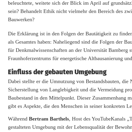
beleuchtete, weitete sich der Blick im April auf grundsä
M
sein? Behandelt Ethik nicht vielmehr den Bereich des zw
Bauwerken?
P
O
Die Erklärung ist in den Folgen der Bautätigkeit zu finde
als Gesamtes haben: Naheliegend sind die Folgen der Baut
S
für Denkmalwissenschaften an der Universität Bamberg ste
I
Fraunhoferzentrums für energetische Altbausanierung un
U
Einfluss der gebauten Umgebung
M
Dabei stellte er die Umnutzung von Bestandsbauten, die N
E
Sicherstellung von Langlebigkeit und die Vermeidung prob
Baubestand in den Mittelpunkt. Dieser Zusammenhang mag
t
gibt es Aspekte, die den Menschen in seiner konkreten Leb
h
Während
Bertram Barthels
, Host des YouTubeKanals „T
i
gestalteten Umgebung mit der Lebensqualität der Bewohn