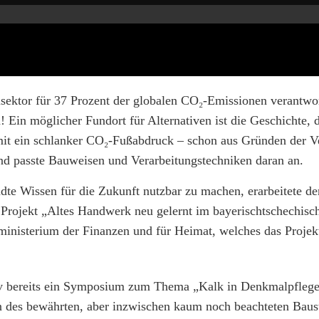
ektor für 37 Prozent der globalen CO₂-Emissionen verantwort
 Ein möglicher Fundort für Alternativen ist die Geschichte, 
mit ein schlanker CO₂-Fußabdruck – schon aus Gründen der V
nd passte Bauweisen und Verarbeitungstechniken daran an.
e Wissen für die Zukunft nutzbar zu machen, erarbeitete de
s Projekt „Altes Handwerk neu gelernt im bayerischtschechisc
inisterium der Finanzen und für Heimat, welches das Projekt
v bereits ein Symposium zum Thema „Kalk in Denkmalpfleg
en des bewährten, aber inzwischen kaum noch beachteten Baus