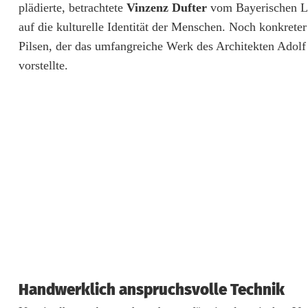
k
plädierte, betrachtete
Vinzenz Dufter
vom Bayerischen La
i
auf die kulturelle Identität der Menschen. Noch konkret
Pilsen, der das umfangreiche Werk des Architekten Adolf 
n
vorstellte.
B
a
u
&
a
m
p
;
D
Handwerklich anspruchsvolle Technik