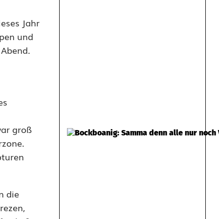
ieses Jahr
ppen und
 Abend.
es
war groß
rzone.
pturen
n die
rezen,