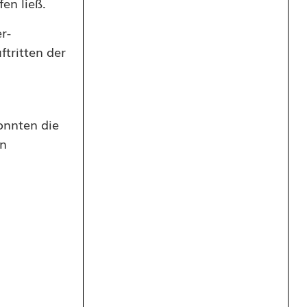
en ließ.
r-
tritten der
onnten die
en