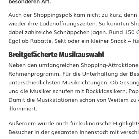
besonderen Art.
n
Auch der Shoppingspaß kam nicht zu kurz, denn d
t
wieder ihre Ladenöffnungszeiten. So konnten Sh
e
dabei zahlreiche Schnäppchen jagen. Rund 150 G
Egal ob Rabatte, Sekt oder ein kleiner Snack – f
s
A
Breitgefächerte Musikauswahl
Neben den umfangreichen Shopping-Attraktionen 
n
Rahmenprogramm. Für die Unterhaltung der Bes
g
unterschiedlichsten Musikrichtungen. Ob Gesang,
e
und die Musiker schufen mit Rockklassikern, Po
Damit die Musikstationen schon von Weitem zu 
b
illuminiert.
o
Außerdem wurde auch für kulinarische Highlight
t
Besucher in der gesamten Innenstadt mit verschie
b