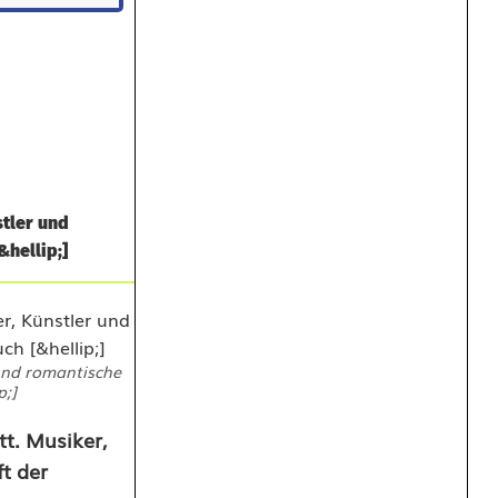
stler und
hellip;]
 und romantische
p;]
t. Musiker,
t der