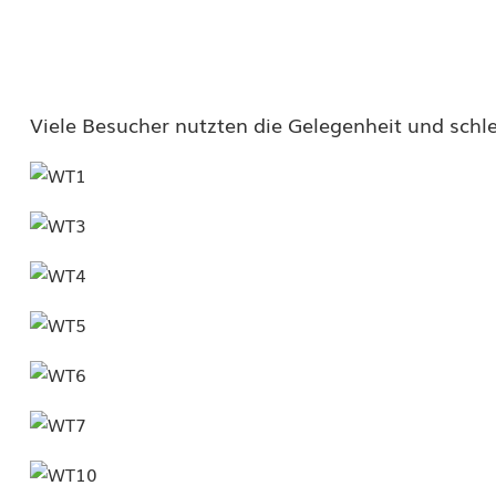
u
m
t
Viele Besucher nutzten die Gelegenheit und schl