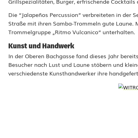
Grillspezialitäten, Burger, erfrischende Cocktail
e
Die “Jalapeños Percussion” verbreiteten in der S
i
Straße mit ihren Samba-Trommeln gute Laune. Mi
Trommelgruppe „Ritmo Vulcanico“ unterhalten.
W
e
Kunst und Handwerk
In der Oberen Bachgasse fand dieses Jahr bereit
i
Besucher nach Lust und Laune stöbern und klein
d
verschiedenste Kunsthandwerker ihre handgefer
e
n
t
r
ä