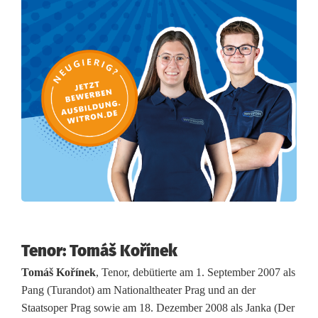
s
T
e
D
e
u
m
Tenor: Tomáš Kořínek
Tomáš Kořínek
, Tenor, debütierte am 1. September 2007 als
Pang (Turandot) am Nationaltheater Prag und an der
Staatsoper Prag sowie am 18. Dezember 2008 als Janka (Der