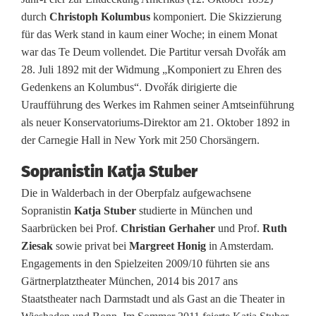
s
durch
Christoph Kolumbus
komponiert. Die Skizzierung
e
für das Werk stand in kaum einer Woche; in einem Monat
war das Te Deum vollendet. Die Partitur versah Dvořák am
n
28. Juli 1892 mit der Widmung „Komponiert zu Ehren des
m
Gedenkens an Kolumbus“. Dvořák dirigierte die
Uraufführung des Werkes im Rahmen seiner Amtseinführung
i
als neuer Konservatoriums-Direktor am 21. Oktober 1892 in
t
der Carnegie Hall in New York mit 250 Chorsängern.
M
Sopranistin Katja Stuber
e
Die in Walderbach in der Oberpfalz aufgewachsene
Sopranistin
Katja Stuber
studierte in München und
n
Saarbrücken bei Prof.
Christian Gerhaher
und Prof.
Ruth
d
Ziesak
sowie privat bei
Margreet Honig
in Amsterdam.
Engagements in den Spielzeiten 2009/10 führten sie ans
e
Gärtnerplatztheater München, 2014 bis 2017 ans
l
Staatstheater nach Darmstadt und als Gast an die Theater in