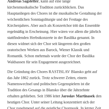
Andreas Sagstetter
, kann auf eine lange
kirchenmusikalische Tradition zurückblicken. Das
Hauptanliegen des Chores ist die musikalische Gestaltung der
wöchentlichen Sonntagsliturgie und der Festtage des
Kirchenjahres. Aber auch als Konzertchor tritt das Ensemble
regelmäßig in Erscheinung. Hier wären vor allem die jährlich
stattfindenden Herbstkonzerte in der Basilika genannt. In
diesen widmet sich der Chor seit längerem den großen
oratorischen Werken aus Barock, Wiener Klassik und
Romantik. Schon mehrmals wurde der Chor der Basilika
Waldsassen für sein Engagement ausgezeichnet.
Die Gründung des Chores RASTISLAV Blansko geht auf
das Jahr 1862 zurück. Trotz schwerer Zeiten, einem
Namenswechsel und politischen Gegenspielern ist die
Tradition des Gesangs in Blansko über die Jahrzehnte
erhalten geblieben. Seit 1986 leitet
Jaroslav Martinasek
den
heutigen Chor. Unter seiner Leitung konzentriert sich der
Chor zunehmend auf die geistliche Chormusik. In letzter Zeit