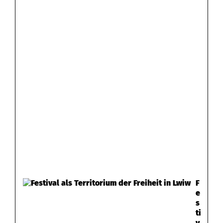
F
e
s
ti
v