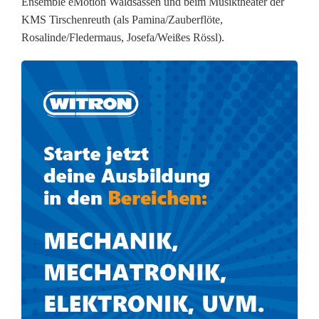
Ensemble eMotion Waldsassen und beim Musiktheater der
a
KMS Tirschenreuth (als Pamina/Zauberflöte,
Rosalinde/Fledermaus, Josefa/Weißes Rössl).
n
g
u
n
d
D
v
o
ř
á
k