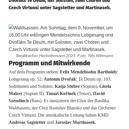
Dvořáks Te Deum, mit Solisten, zwei Chören und
Czech Virtuosi unter Sagstetter und Martinasek.
Basilikachor Herbstkonzert 2023. Foto: Nils Wittmann
C
Programm und Mitwirkende
Auf dem Programm stehen:
Felix Mendelssohn Bartholdy
:
h
Lobgesang op. 52;
Antonín Dvořák
: Te Deum op. 103.
o
Solistinnen und Solisten:
Katja Stuber
(Sopran),
Gisela
Malzer
(Sopran II),
Tomáš Kořínek
(Tenor),
David
r
Szendiuch
(Bass). Es musizieren der Chor der Basilika
k
Waldsassen, der Chor Rastislav Blansko und das Orchester
Czech Virtuosi. Die musikalische Leitung haben KMD
l
Andreas Sagstetter
und
Jaroslav Martinasek
.
a