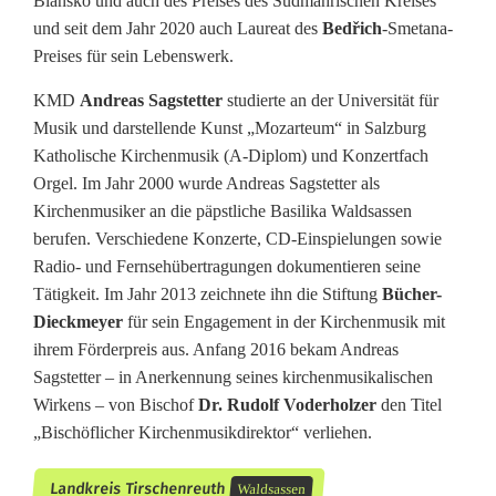
Blansko und auch des Preises des Südmährischen Kreises
und seit dem Jahr 2020 auch Laureat des
Bedřich
-Smetana-
Preises für sein Lebenswerk.
KMD
Andreas Sagstetter
studierte an der Universität für
Musik und darstellende Kunst „Mozarteum“ in Salzburg
Katholische Kirchenmusik (A-Diplom) und Konzertfach
Orgel. Im Jahr 2000 wurde Andreas Sagstetter als
Kirchenmusiker an die päpstliche Basilika Waldsassen
berufen. Verschiedene Konzerte, CD-Einspielungen sowie
Radio- und Fernsehübertragungen dokumentieren seine
Tätigkeit. Im Jahr 2013 zeichnete ihn die Stiftung
Bücher-
Dieckmeyer
für sein Engagement in der Kirchenmusik mit
ihrem Förderpreis aus. Anfang 2016 bekam Andreas
Sagstetter – in Anerkennung seines kirchenmusikalischen
Wirkens – von Bischof
Dr. Rudolf Voderholzer
den Titel
„Bischöflicher Kirchenmusikdirektor“ verliehen.
Landkreis Tirschenreuth
Waldsassen