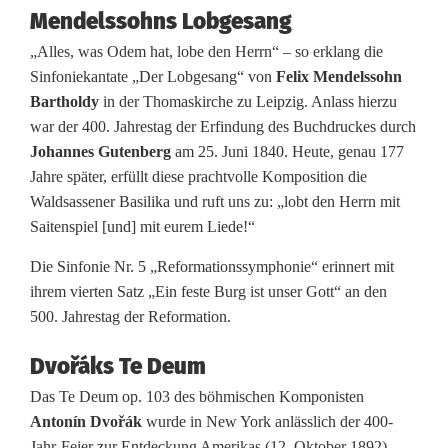
Mendelssohns Lobgesang
n
„Alles, was Odem hat, lobe den Herrn“ – so erklang die
g
Sinfoniekantate „Der Lobgesang“ von
Felix Mendelssohn
Bartholdy
in der Thomaskirche zu Leipzig. Anlass hierzu
i
war der 400. Jahrestag der Erfindung des Buchdruckes durch
n
Johannes Gutenberg
am 25. Juni 1840. Heute, genau 177
Jahre später, erfüllt diese prachtvolle Komposition die
W
Waldsassener Basilika und ruft uns zu: „lobt den Herrn mit
a
Saitenspiel [und] mit eurem Liede!“
l
Die Sinfonie Nr. 5 „Reformationssymphonie“ erinnert mit
ihrem vierten Satz „Ein feste Burg ist unser Gott“ an den
d
500. Jahrestag der Reformation.
s
Dvořáks Te Deum
a
Das Te Deum op. 103 des böhmischen Komponisten
s
Antonín Dvořák
wurde in New York anlässlich der 400-
Jahr-Feier zur Entdeckung Amerikas (12. Oktober 1892)