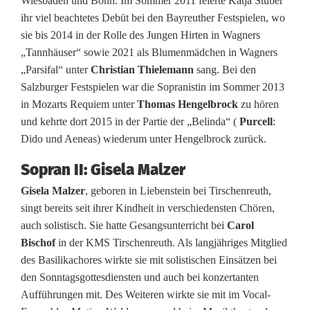
Wiesbaden und Bonn. Im Sommer 2011 feierte Katja Stuber
s
ihr viel beachtetes Debüt bei den Bayreuther Festspielen, wo
s
sie bis 2014 in der Rolle des Jungen Hirten in Wagners
„Tannhäuser“ sowie 2021 als Blumenmädchen in Wagners
o
„Parsifal“ unter
Christian Thielemann
sang. Bei den
h
Salzburger Festspielen war die Sopranistin im Sommer 2013
in Mozarts Requiem unter
Thomas Hengelbrock
zu hören
n
und kehrte dort 2015 in der Partie der „Belinda“ (
Purcell
:
s
Dido und Aeneas) wiederum unter Hengelbrock zurück.
L
Sopran II: Gisela Malzer
Gisela Malzer
, geboren in Liebenstein bei Tirschenreuth,
o
singt bereits seit ihrer Kindheit in verschiedensten Chören,
b
auch solistisch. Sie hatte Gesangsunterricht bei
Carol
Bischof
in der KMS Tirschenreuth. Als langjähriges Mitglied
g
des Basilikachores wirkte sie mit solistischen Einsätzen bei
e
den Sonntagsgottesdiensten und auch bei konzertanten
Aufführungen mit. Des Weiteren wirkte sie mit im Vocal-
s