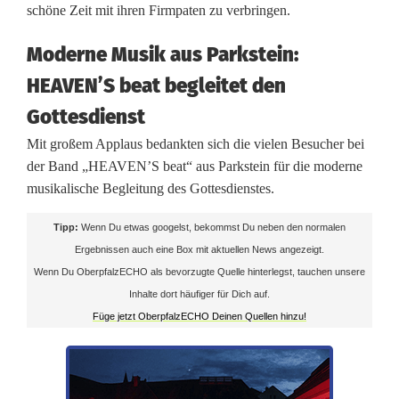
schöne Zeit mit ihren Firmpaten zu verbringen.
n
Moderne Musik aus Parkstein:
u
HEAVEN’S beat begleitet den
n
Gottesdienst
d
Mit großem Applaus bedankten sich die vielen Besucher bei
K
der Band „HEAVEN’S beat“ aus Parkstein für die moderne
musikalische Begleitung des Gottesdienstes.
i
Tipp:
Wenn Du etwas googelst, bekommst Du neben den normalen
r
Ergebnissen auch eine Box mit aktuellen News angezeigt.
c
Wenn Du OberpfalzECHO als bevorzugte Quelle hinterlegst, tauchen unsere
Inhalte dort häufiger für Dich auf.
h
Füge jetzt OberpfalzECHO Deinen Quellen hinzu!
e
n