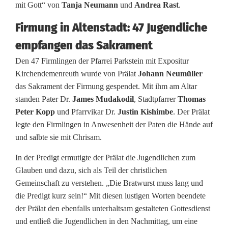
mit Gott“ von
Tanja Neumann
und
Andrea Rast
.
n
Firmung in Altenstadt: 47 Jugendliche
g
empfangen das Sakrament
i
Den 47 Firmlingen der Pfarrei Parkstein mit Expositur
n
Kirchendemenreuth wurde von Prälat
Johann Neumüller
das Sakrament der Firmung gespendet. Mit ihm am Altar
P
standen Pater Dr.
James Mudakodil
, Stadtpfarrer
Thomas
a
Peter Kopp
und Pfarrvikar Dr.
Justin Kishimbe
. Der Prälat
legte den Firmlingen in Anwesenheit der Paten die Hände auf
r
und salbte sie mit Chrisam.
k
In der Predigt ermutigte der Prälat die Jugendlichen zum
s
Glauben und dazu, sich als Teil der christlichen
Gemeinschaft zu verstehen. „Die Bratwurst muss lang und
t
die Predigt kurz sein!“ Mit diesen lustigen Worten beendete
e
der Prälat den ebenfalls unterhaltsam gestalteten Gottesdienst
und entließ die Jugendlichen in den Nachmittag, um eine
i