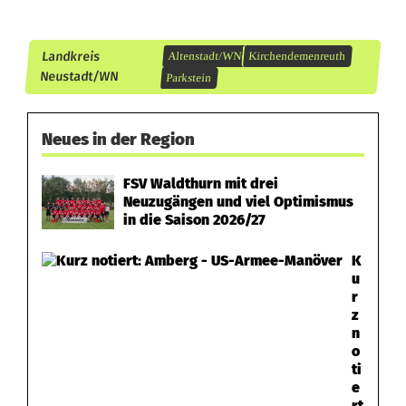
r
e
Landkreis
Altenstadt/WN
Kirchendemenreuth
Neustadt/WN
i
Parkstein
n
Neues in der Region
t
J
FSV Waldthurn mit drei
Neuzugängen und viel Optimismus
u
in die Saison 2026/27
g
K
u
e
r
z
n
n
o
d
ti
e
l
rt