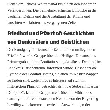
r
Ochs vom Schloss Wolframshof bis hin zu den modernen
Veränderungen. Die Teilnehmer erhielten Einblicke in die
e
baulichen Details und die Ausstattung der Kirche und
i
lauschten Anekdoten aus vergangenen Zeiten.
s
Friedhof und Pfarrhof: Geschichten
e
von Denkmälern und Geistlichen
b
Der Rundgang führte anschließend auf den umliegenden
Friedhof, wo die Gruppe über den Heiligen Donatus, das
e
Priestergrab und den Bonifatiusstein, das älteste Denkmal im
i
Landkreis Tirschenreuth, informiert wurde. Besonders die
Symbole des Bonifatiussteins, die auch im Kastler Wappen
m
zu finden sind, zogen großes Interesse auf sich. Im
H
historischen Pfarrhof, betrachtet als „gute Stube am Kastler
Dorfplatz“, fand die Gruppe mehr über die Mühen des
e
damaligen Pfarrers heraus, den Neubau von der Regierung
i
bewilligt zu bekommen, sowie die Auswirkungen der