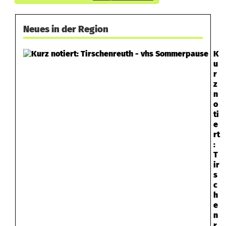
Neues in der Region
K
u
r
z
n
o
ti
e
rt
:
T
ir
s
c
h
e
n
r