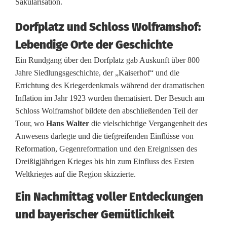
Säkularisation.
m
Dorfplatz und Schloss Wolframshof:
a
Lebendige Orte der Geschichte
t
Ein Rundgang über den Dorfplatz gab Auskunft über 800
e
Jahre Siedlungsgeschichte, der „Kaiserhof“ und die
r
Errichtung des Kriegerdenkmals während der dramatischen
Inflation im Jahr 1923 wurden thematisiert. Der Besuch am
l
Schloss Wolframshof bildete den abschließenden Teil der
e
Tour, wo
Hans Walter
die vielschichtige Vergangenheit des
Anwesens darlegte und die tiefgreifenden Einflüsse von
b
Reformation, Gegenreformation und den Ereignissen des
n
Dreißigjährigen Krieges bis hin zum Einfluss des Ersten
Weltkrieges auf die Region skizzierte.
i
Ein Nachmittag voller Entdeckungen
s
und bayerischer Gemütlichkeit
t