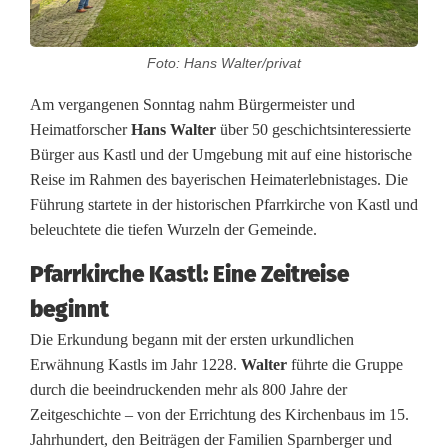
n
t
Foto: Hans Walter/privat
d
Am vergangenen Sonntag nahm Bürgermeister und
e
Heimatforscher
Hans Walter
über 50 geschichtsinteressierte
c
Bürger aus Kastl und der Umgebung mit auf eine historische
Reise im Rahmen des bayerischen Heimaterlebnistages. Die
k
Führung startete in der historischen Pfarrkirche von Kastl und
t
beleuchtete die tiefen Wurzeln der Gemeinde.
:
Pfarrkirche Kastl: Eine Zeitreise
Z
beginnt
e
Die Erkundung begann mit der ersten urkundlichen
Erwähnung Kastls im Jahr 1228.
Walter
führte die Gruppe
i
durch die beeindruckenden mehr als 800 Jahre der
t
Zeitgeschichte – von der Errichtung des Kirchenbaus im 15.
Jahrhundert, den Beiträgen der Familien Sparnberger und