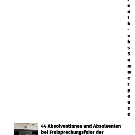
e
u
t
h
-
v
h
s
S
o
m
m
e
r
p
a
u
s
e
44 Absolventinnen und Absolventen
bei Freisprechungsfeier der