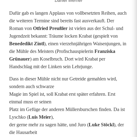
Daniel Werner
r
Dafür gab es langen Applaus von vollbesetzten Reihen, auch
a
die weiteren Termine sind bereits fast ausverkauft. Der
Roman von
Otfried Preußler
ist vielen aus der Schul- und
b
Jugendzeit bekannt: Träume locken Krabat (gespielt von
a
Benededikt Zintl
), einen vierzehnjährigen Waisenjungen, in
die Mühle des Meisters (Profischauspielerin
Franziska
t
Grünauer
) am Koselbruch. Dort wird Krabat per
:
Handschlag mit der Linken sein Lehrjunge.
D
Dass in dieser Mühle nicht nur Getreide gemahlen wird,
sondern auch schwarze
a
Magie im Spiel ist, soll Krabat erst später erfahren. Erst
s
einmal muss er seinen
Platz im Gefüge der anderen Müllersburschen finden. Da ist
J
Lyschko (
Luis Meier
),
u
der gerne mehr zu sagen hätte, und Juro (
Luke Stöckl
), der
die Hausarbeit
g