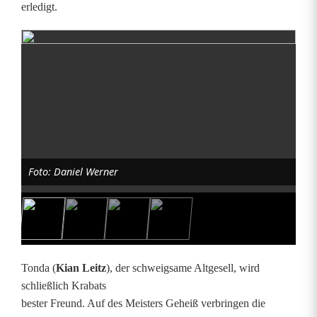
erledigt.
e
n
d
e
n
s
Foto: Daniel Werner
e
m
b
l
Tonda (
Kian Leitz
), der schweigsame Altgesell, wird
schließlich Krabats
e
bester Freund. Auf des Meisters Geheiß verbringen die