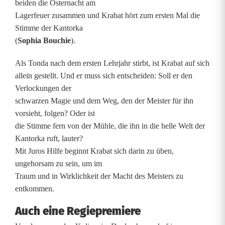
d
beiden die Osternacht am
Lagerfeuer zusammen und Krabat hört zum ersten Mal die
e
Stimme der Kantorka
s
(
Sophia Bouchie
).
L
Als Tonda nach dem ersten Lehrjahr stirbt, ist Krabat auf sich
allein gestellt. Und er muss sich entscheiden: Soll er den
T
Verlockungen der
O
schwarzen Magie und dem Weg, den der Meister für ihn
vorsieht, folgen? Oder ist
z
die Stimme fern von der Mühle, die ihn in die helle Welt der
i
Kantorka ruft, lauter?
Mit Juros Hilfe beginnt Krabat sich darin zu üben,
e
ungehorsam zu sein, um im
h
Traum und in Wirklichkeit der Macht des Meisters zu
entkommen.
t
Auch eine Regiepremiere
a