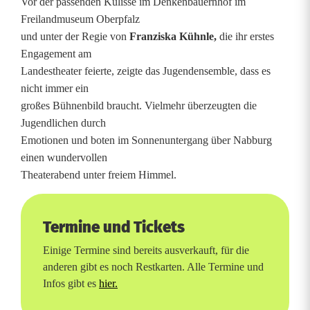
Vor der passenden Kulisse im Denkenbauernhof im
l
Freilandmuseum Oberpfalz
l
und unter der Regie von
Franziska Kühnle,
die ihr erstes
Engagement am
e
Landestheater feierte, zeigte das Jugendensemble, dass es
R
nicht immer ein
großes Bühnenbild braucht. Vielmehr überzeugten die
e
Jugendlichen durch
g
Emotionen und boten im Sonnenuntergang über Nabburg
einen wundervollen
i
Theaterabend unter freiem Himmel.
s
t
Termine und Tickets
e
Einige Termine sind bereits ausverkauft, für die
anderen gibt es noch Restkarten. Alle Termine und
r
Infos gibt es
hier.