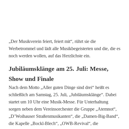
t
G
e
m
„Der Musikverein feiert, feiert mit“, rührt sie die
Werbetrommel und lädt alle Musikbegeisterten und die, die es
e
noch werden wollen, auf das Herzlichste ein.
i
Jubiläumsklänge am 25. Juli: Messe,
n
Show und Finale
s
Nach dem Motto „Aller guten Dinge sind drei“ heißt es
c
schließlich am Samstag, 25. Juli, „Jubiläumsklänge“. Dabei
startet um 10 Uhr eine Musik-Messe. Für Unterhaltung
h
sorgen neben dem Vereinsorchester die Gruppe „Atemnot“,
a
„D’Woihauser Straßenmusikanten“, die „Damen-Big-Band“,
die Kapelle „Bockl-Blech“, „OWB-Revival“, die
f