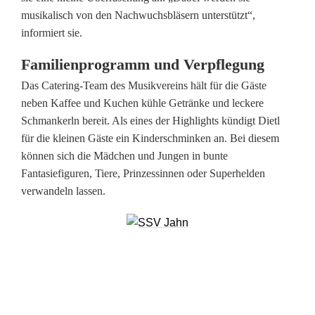
i
musikalisch von den Nachwuchsbläsern unterstützt“,
informiert sie.
n
Familienprogramm und Verpflegung
W
Das Catering-Team des Musikvereins hält für die Gäste
a
neben Kaffee und Kuchen kühle Getränke und leckere
i
Schmankerln bereit. Als eines der Highlights kündigt Dietl
für die kleinen Gäste ein Kinderschminken an. Bei diesem
d
können sich die Mädchen und Jungen in bunte
h
Fantasiefiguren, Tiere, Prinzessinnen oder Superhelden
verwandeln lassen.
a
u
s
m
i