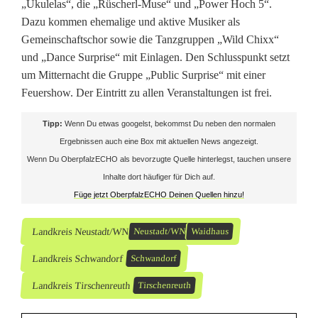
„Ukulelas“, die „Rüscherl-Muse“ und „Power Hoch 5“.
t
Dazu kommen ehemalige und aktive Musiker als
Gemeinschaftschor sowie die Tanzgruppen „Wild Chixx“
s
und „Dance Surprise“ mit Einlagen. Den Schlusspunkt setzt
c
um Mitternacht die Gruppe „Public Surprise“ mit einer
Feuershow. Der Eintritt zu allen Veranstaltungen ist frei.
h
Tipp:
Wenn Du etwas googelst, bekommst Du neben den normalen
o
Ergebnissen auch eine Box mit aktuellen News angezeigt.
r
Wenn Du OberpfalzECHO als bevorzugte Quelle hinterlegst, tauchen unsere
Inhalte dort häufiger für Dich auf.
Füge jetzt OberpfalzECHO Deinen Quellen hinzu!
Landkreis Neustadt/WN
Neustadt/WN
Waidhaus
Landkreis Schwandorf
Schwandorf
Landkreis Tirschenreuth
Tirschenreuth