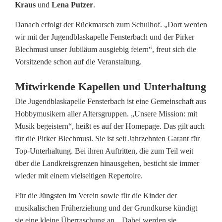
s
Kraus
und
Lena Putzer
.
t
Danach erfolgt der Rückmarsch zum Schulhof. „Dort werden
wir mit der Jugendblaskapelle Fensterbach und der Pirker
b
Blechmusi unser Jubiläum ausgiebig feiern“, freut sich die
e
Vorsitzende schon auf die Veranstaltung.
g
Mitwirkende Kapellen und Unterhaltung
e
Die Jugendblaskapelle Fensterbach ist eine Gemeinschaft aus
Hobbymusikern aller Altersgruppen. „Unsere Mission: mit
i
Musik begeistern“, heißt es auf der Homepage. Das gilt auch
s
für die Pirker Blechmusi. Sie ist seit Jahrzehnten Garant für
Top-Unterhaltung. Bei ihren Auftritten, die zum Teil weit
t
über die Landkreisgrenzen hinausgehen, besticht sie immer
e
wieder mit einem vielseitigen Repertoire.
r
Für die Jüngsten im Verein sowie für die Kinder der
musikalischen Früherziehung und der Grundkurse kündigt
t
sie eine kleine Überraschung an. „Dabei werden sie