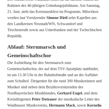
K
Rahmen des 40-jährigen Gründungsjubiläums. Am Samstag,
r
21. Juni, steht das Kreismusikfest im Programm. Mitwirken
werden laut Vorsitzender
Simone Dietl
zehn Kapellen aus
e
den Landkreisen Neustadt/WN, Schwandorf und
i
Tirschenreuth sowie aus Unterfranken und der Tschechischen
Republik.
s
m
Ablauf: Sternmarsch und
Gemeinschaftschor
u
Die Aufstellung für den Sternmarsch zum
s
Gemeinschaftschor, der auf dem TSV-Sportplatz stattfindet,
i
ist um 13.30 Uhr in der Bahnhofstraße und an der Auffahrt
zum Schulhof. Dirigenten für die rund 300 Musikerinnen und
k
Musiker sind neben dem Bezirksvorsitzenden des
f
Nordbayerischen Musikbundes,
Gerhard Engel
, und dem
Kreisdirigenten
Peter Dotzauer
der musikalische Leiter des
e
Waidhauser Musikvereins,
Hermann Mack
, sowie
Kornelia