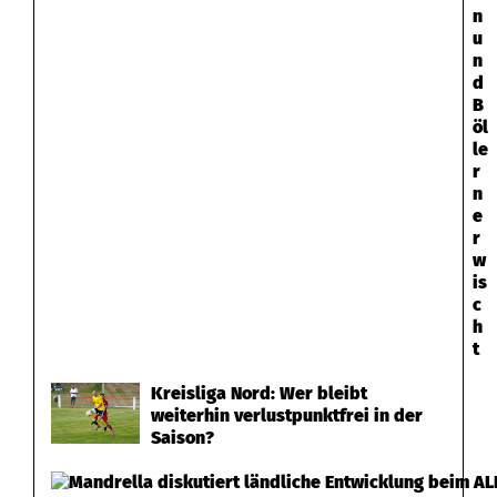
n
u
n
d
B
öl
le
r
n
e
r
w
is
c
h
t
Kreisliga Nord: Wer bleibt
weiterhin verlustpunktfrei in der
Saison?