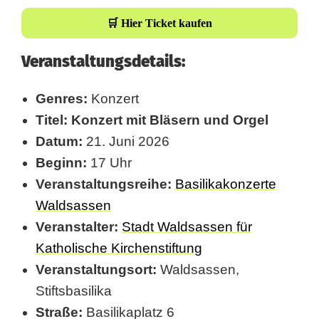
r
🛒 Hier Ticket kaufen
g
Veranstaltungsdetails:
e
Genres:
Konzert
l
Titel:
Konzert mit Bläsern und Orgel
e
Datum:
21. Juni 2026
r
Beginn:
17 Uhr
Veranstaltungsreihe:
Basilikakonzerte
f
Waldsassen
ü
Veranstalter:
Stadt Waldsassen für
l
Katholische Kirchenstiftung
l
Veranstaltungsort:
Waldsassen,
Stiftsbasilika
t
Straße:
Basilikaplatz 6