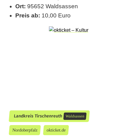
W
Ort:
95652 Waldsassen
a
Preis ab:
10,00 Euro
l
d
s
a
s
s
e
n
Landkreis Tirschenreuth
m
Waldsassen
i
Nordoberpfalz
okticket.de