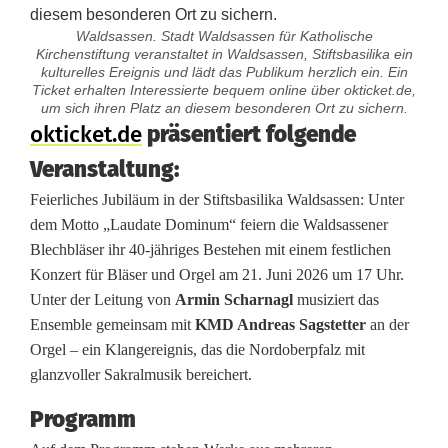
Waldsassen. Stadt Waldsassen für Katholische
Kirchenstiftung veranstaltet in Waldsassen, Stiftsbasilika ein
kulturelles Ereignis und lädt das Publikum herzlich ein. Ein
Ticket erhalten Interessierte bequem online über okticket.de,
um sich ihren Platz an diesem besonderen Ort zu sichern.
K
okticket.de
präsentiert folgende
Veranstaltung:
o
Feierliches Jubiläum in der Stiftsbasilika Waldsassen: Unter
n
dem Motto „Laudate Dominum“ feiern die Waldsassener
z
Blechbläser ihr 40-jähriges Bestehen mit einem festlichen
Konzert für Bläser und Orgel am 21. Juni 2026 um 17 Uhr.
e
Unter der Leitung von
Armin Scharnagl
musiziert das
r
Ensemble gemeinsam mit
KMD Andreas Sagstetter
an der
Orgel – ein Klangereignis, das die Nordoberpfalz mit
t
glanzvoller Sakralmusik bereichert.
m
Programm
i