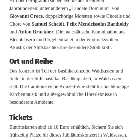
Auf dem Programm stehen Werke aus mehreren
t
Jahrhunderten: unter anderem „Laudate Dominum“ von
Giovanni Croce
, doppelchörige Motetten sowie Choräle und
B
Chöre von
Samuel Scheidt
,
Felix Mendelssohn Bartholdy
l
und
Anton Bruckner
. Die majestätische Kombination aus
Blechbläsern und Orgel entfaltet in der eindrucksvollen
ä
Akustik der Stiftsbasilika ihre besondere Strahlkraft.
s
Ort und Reihe
e
Das Konzert ist Teil der Basilikakonzerte Waldsassen und
r
findet in der Stiftsbasilika, Basilikaplatz 6, in Waldsassen
statt. Die traditionsreiche Konzertreihe steht für hochkarätige
n
Kirchenmusik und außergewöhnliche Hörerlebnisse in
besonderem Ambiente.
u
n
Tickets
d
Eintrittskarten sind ab 10 Euro erhältlich. Sichern Sie sich
frühzeitig Plätze für dieses Jubiläumskonzert in Waldsassen.
O