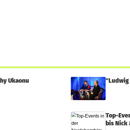
chy Ukaonu
"Ludwig 
Top-Even
bis Nick