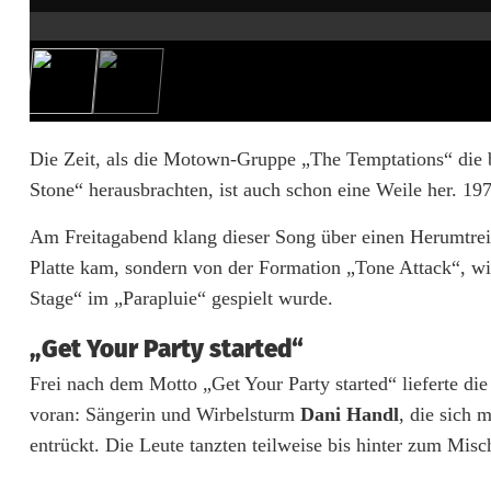
e
n
s
i
Die Zeit, als die Motown-Gruppe „The Temptations“ die
Stone“ herausbrachten, ist auch schon eine Weile her. 1
c
h
Am Freitagabend klang dieser Song über einen Herumtreib
Platte kam, sondern von der Formation „Tone Attack“, wie 
d
Stage“ im „Parapluie“ gespielt wurde.
i
„Get Your Party started“
e
Frei nach dem Motto „Get Your Party started“ lieferte d
B
voran: Sängerin und Wirbelsturm
Dani Handl
, die sich 
o
entrückt. Die Leute tanzten teilweise bis hinter zum Misc
o