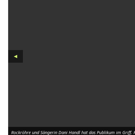
n
e
A
t
t
◄
a
c
k
f
ü
h
l
Rockröhre und Sängerin Dani Handl hat das Publikum im Griff. R