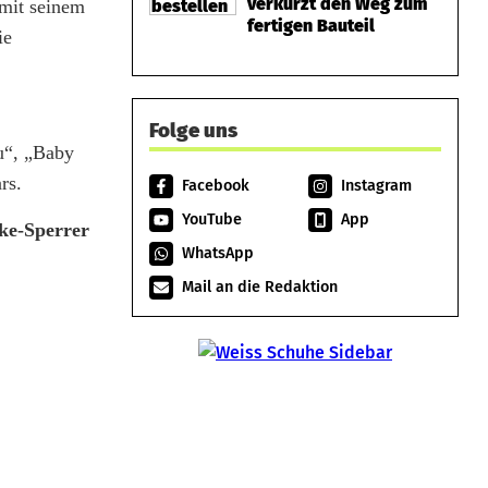
verkürzt den Weg zum
mit seinem
fertigen Bauteil
ie
Folge uns
u“, „Baby
rs.
Facebook
Instagram
YouTube
App
ke-Sperrer
WhatsApp
Mail an die Redaktion