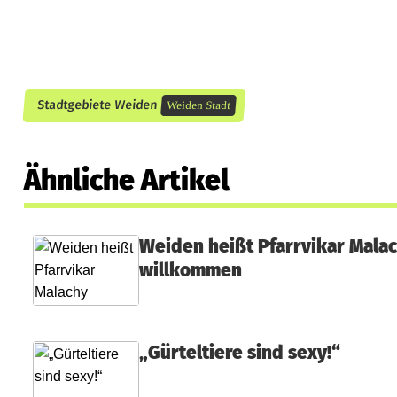
v
e
S
t
Stadtgebiete Weiden
Weiden Stadt
a
g
Ähnliche Artikel
e
u
Weiden heißt Pfarrvikar Mala
willkommen
m
J
a
„Gürteltiere sind sexy!“
h