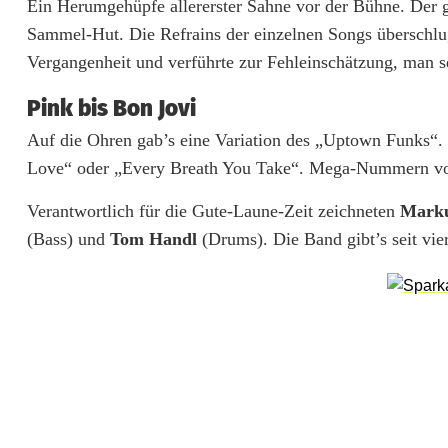
Ein Herumgehüpfe allererster Sahne vor der Bühne. Der
m
Sammel-Hut. Die Refrains der einzelnen Songs überschlug
Vergangenheit und verführte zur Fehleinschätzung, man s
e
Pink bis Bon Jovi
r
Auf die Ohren gab’s eine Variation des „Uptown Funks“
v
Love“ oder „Every Breath You Take“. Mega-Nummern von 
o
Verantwortlich für die Gute-Laune-Zeit zeichneten
Marku
r
(Bass) und
Tom Handl
(Drums). Die Band gibt’s seit vie
d
e
r
L
i