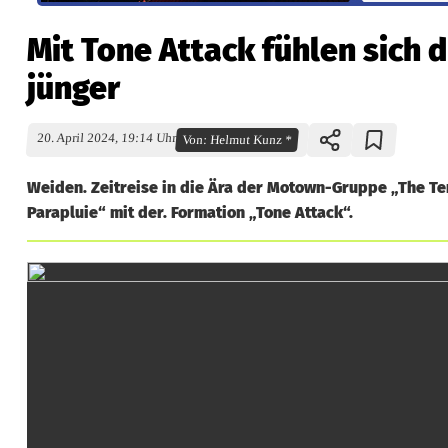
Mit Tone Attack fühlen sich 
jünger
20. April 2024, 19:14 Uhr
Von:
Helmut Kunz *
Weiden. Zeitreise in die Ära der Motown-Gruppe „The Te
Parapluie“ mit der. Formation „Tone Attack“.
M
i
t
T
o