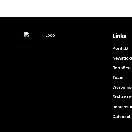
r
e
j
Links
ü
n
Kontakt
Newstick
g
Jobbörse
e
Team
r
Werbemög
Stellenan
Impress
Datensch