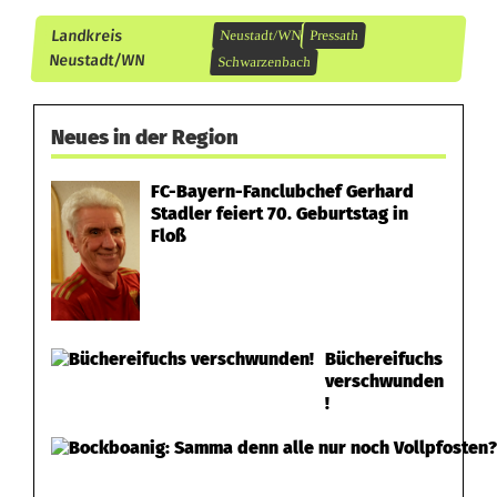
Landkreis
Neustadt/WN
Pressath
Neustadt/WN
Schwarzenbach
Neues in der Region
FC-Bayern-Fanclubchef Gerhard
Stadler feiert 70. Geburtstag in
Floß
Büchereifuchs
verschwunden
!