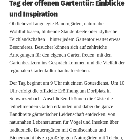
Tag der offenen Gartentür: Einblicke
o
und Inspiration
f
Ob liebevoll angelegte Bauerngärten, naturnahe
f
Wohlfühloasen, blühende Staudenbeete oder idyllische
Teichlandschaften – hinter jedem Gartentor wartet etwas
e
Besonderes. Besucher können sich auf zahlreiche
n
Anregungen für den eigenen Garten freuen, mit den
Gartenbesitzern ins Gespräch kommen und die Vielfalt der
e
regionalen Gartenkultur hautnah erleben.
n
Der Tag beginnt um 9 Uhr mit einem Gottesdienst. Um 10
G
Uhr erfolgt die offizielle Eröffnung am Dorfplatz in
Schwarzenbach. Anschließend können die Gäste die
a
teilnehmenden Gärten erkunden und dabei die ganze
r
Bandbreite gärtnerischer Leidenschaft entdecken: von
naturnahen Lebensräumen für Vögel und Insekten über
t
traditionelle Bauerngärten mit Gemüseanbau und
e
Bienenzucht bis zu großzügigen Naturgärten mit Teichen,