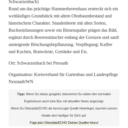
Schwarzenbach)
Rund um das prächtige Hammerherrenhaus erstreckt sich ein
weitläufiges Grundstück mit altem Obstbaumbestand und
historischem Charakter. Staudenbeete mit alten Sorten,
Buchseinfassungen sowie ein Birnenspalier prägen das Bild,
ergänzt durch Beerensträucher entlang der Grenzen und sanft
ansteigende Böschungsbepflanzung. Verpflegung: Kaffee
und Kuchen, Bratwürste, Getränke und Eis.
Ort: Schwarzenbach bei Pressath
Organisation: Kreisverband für Gartenbau und Landespflege
Neustadt/WN
Tipp:
Wenn Du etwas googelst, bekommst Du neben den normalen
Ergebnissen auch eine Box mit aktuellen News angezeigt.
Wenn Du OberpfalzECHO als bevorzugte Quelle hinterlegst, tauchen unsere
Inhalte dort häufiger für Dich auf.
Füge jetzt OberpfalzECHO Deinen Quellen hinzu!