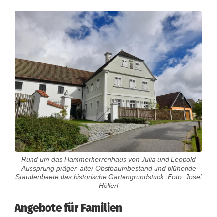
r
z
e
n
b
a
c
h
u
Rund um das Hammerherrenhaus von Julia und Leopold
n
Aussprung prägen alter Obstbaumbestand und blühende
Staudenbeete das historische Gartengrundstück. Foto: Josef
d
Höllerl
P
Angebote für Familien