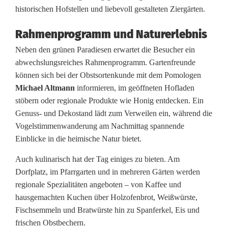
historischen Hofstellen und liebevoll gestalteten Ziergärten.
n
Rahmenprogramm und Naturerlebnis
t
Neben den grünen Paradiesen erwartet die Besucher ein
ü
abwechslungsreiches Rahmenprogramm. Gartenfreunde
r
können sich bei der Obstsortenkunde mit dem Pomologen
Michael Altmann
informieren, im geöffneten Hofladen
i
stöbern oder regionale Produkte wie Honig entdecken. Ein
n
Genuss- und Dekostand lädt zum Verweilen ein, während die
Vogelstimmenwanderung am Nachmittag spannende
S
Einblicke in die heimische Natur bietet.
c
Auch kulinarisch hat der Tag einiges zu bieten. Am
h
Dorfplatz, im Pfarrgarten und in mehreren Gärten werden
regionale Spezialitäten angeboten – von Kaffee und
w
hausgemachten Kuchen über Holzofenbrot, Weißwürste,
a
Fischsemmeln und Bratwürste hin zu Spanferkel, Eis und
frischen Obstbechern.