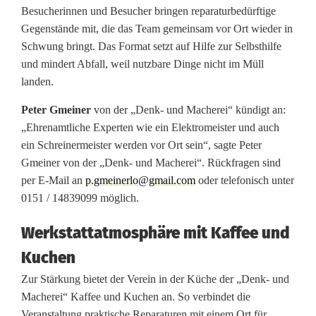
Besucherinnen und Besucher bringen reparaturbedürftige
e
Gegenstände mit, die das Team gemeinsam vor Ort wieder in
Schwung bringt. Das Format setzt auf Hilfe zur Selbsthilfe
s
und mindert Abfall, weil nutzbare Dinge nicht im Müll
R
landen.
e
Peter Gmeiner
von der „Denk- und Macherei“ kündigt an:
„Ehrenamtliche Experten wie ein Elektromeister und auch
p
ein Schreinermeister werden vor Ort sein“, sagte Peter
a
Gmeiner von der „Denk- und Macherei“. Rückfragen sind
per E-Mail an
p.gmeinerlo@gmail.com
oder telefonisch unter
r
0151 / 14839099 möglich.
a
Werkstattatmosphäre mit Kaffee und
t
Kuchen
u
Zur Stärkung bietet der Verein in der Küche der „Denk- und
r
Macherei“ Kaffee und Kuchen an. So verbindet die
Veranstaltung praktische Reparaturen mit einem Ort für