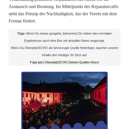
c
Austausch und Beratung. Im Mittelpunkt des Reparaturcafés
a
steht das Prinzip der Nachhaltigkeit, das der Verein mit dem
Format fördert.
f
é
Tipp:
Wenn Du etwas googelst, bekommst Du neben den normalen
Ergebnissen auch eine Box mit aktuellen News angezeigt.
f
Wenn Du OberpfalzECHO als bevorzugte Quelle hinterlegst, tauchen unsere
ö
Inhalte dort häufiger für Dich auf.
Füge jetzt OberpfalzECHO Deinen Quellen hinzu!
r
d
e
r
t
N