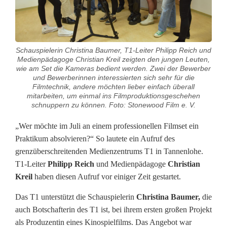
j
u
n
Schauspielerin Christina Baumer, T1-Leiter Philipp Reich und
g
Medienpädagoge Christian Kreil zeigten den jungen Leuten,
wie am Set die Kameras bedient werden. Zwei der Bewerber
e
und Bewerberinnen interessierten sich sehr für die
Filmtechnik, andere möchten lieber einfach überall
L
mitarbeiten, um einmal ins Filmproduktionsgeschehen
schnuppern zu können. Foto: Stonewood Film e. V.
e
„Wer möchte im Juli an einem professionellen Filmset ein
u
Praktikum absolvieren?“ So lautete ein Aufruf des
grenzüberschreitenden Medienzentrums T1 in Tannenlohe.
t
T1-Leiter
Philipp Reich
und Medienpädagoge
Christian
e
Kreil
haben diesen Aufruf vor einiger Zeit gestartet.
w
Das T1 unterstützt die Schauspielerin
Christina Baumer,
die
auch Botschafterin des T1 ist, bei ihrem ersten großen Projekt
o
als Produzentin eines Kinospielfilms. Das Angebot war