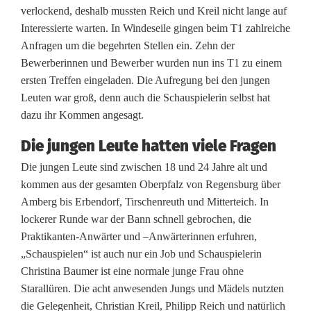
l
verlockend, deshalb mussten Reich und Kreil nicht lange auf
Interessierte warten. In Windeseile gingen beim T1 zahlreiche
l
Anfragen um die begehrten Stellen ein. Zehn der
e
Bewerberinnen und Bewerber wurden nun ins T1 zu einem
ersten Treffen eingeladen. Die Aufregung bei den jungen
n
Leuten war groß, denn auch die Schauspielerin selbst hat
a
dazu ihr Kommen angesagt.
m
Die jungen Leute hatten viele Fragen
F
Die jungen Leute sind zwischen 18 und 24 Jahre alt und
kommen aus der gesamten Oberpfalz von Regensburg über
i
Amberg bis Erbendorf, Tirschenreuth und Mitterteich. In
l
lockerer Runde war der Bann schnell gebrochen, die
Praktikanten-Anwärter und –Anwärterinnen erfuhren,
m
„Schauspielen“ ist auch nur ein Job und Schauspielerin
s
Christina Baumer ist eine normale junge Frau ohne
Starallüren. Die acht anwesenden Jungs und Mädels nutzten
e
die Gelegenheit, Christian Kreil, Philipp Reich und natürlich