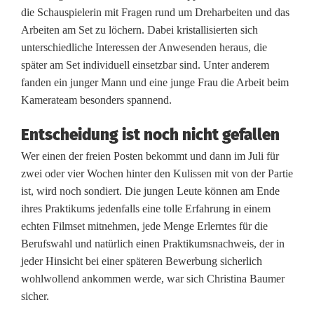
t
die Schauspielerin mit Fragen rund um Dreharbeiten und das
Arbeiten am Set zu löchern. Dabei kristallisierten sich
v
unterschiedliche Interessen der Anwesenden heraus, die
o
später am Set individuell einsetzbar sind. Unter anderem
fanden ein junger Mann und eine junge Frau die Arbeit beim
n
Kamerateam besonders spannend.
H
Entscheidung ist noch nicht gefallen
u
Wer einen der freien Posten bekommt und dann im Juli für
n
zwei oder vier Wochen hinter den Kulissen mit von der Partie
ist, wird noch sondiert. Die jungen Leute können am Ende
d
ihres Praktikums jedenfalls eine tolle Erfahrung in einem
s
echten Filmset mitnehmen, jede Menge Erlerntes für die
Berufswahl und natürlich einen Praktikumsnachweis, der in
l
jeder Hinsicht bei einer späteren Bewerbung sicherlich
i
wohlwollend ankommen werde, war sich Christina Baumer
sicher.
n